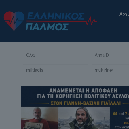
Αρχ
Όλα
Anna D
miltiadis
multi4net