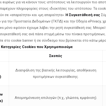
ι ευρέως για να κάνουν τους ιστότοπους να λειτουργούν πιο αποτ
α παρέχουν πληροφορίες στους ιδιοκτήτες του ιστότοπου. Τα cook
ύν σε «απαραίτητα» και «μη απαραίτητα».
Η Συγκατάθεσή σας
Σύμ
Νίκος Παπαδόπουλος: Ο 
 για την Προστασία Δεδομένων (ΓΚΠΔ) και την Οδηγία ePrivacy, 
ies μόνο εφόσον έχουμε λάβει την ρητή συγκατάθεσή σας. Μπορεί
αποτέλεσμα! Συνεχίζουμ
 συγκατάθεσή σας ανά πάσα στιγμή μέσω του πίνακα προτιμήσεων,
του Προσωπικού Αριθμού
τε στο cookie banner ή σε σύνδεσμο που βρίσκεται στο κάτω μέρ
.
Κατηγορίες Cookies που Χρησιμοποιούμε
Δελτίο Τύπου Θέμα: Ο αγώνας στη Βουλή φέρνει 
Προσωπικού Αριθμού.» Θεσσαλονίκη, 16 Ιουλίου
Σκοπός
όταν
[…]
Διασφάλιση της βασικής λειτουργίας, αποθήκευση
)
προτιμήσεων συγκατάθεσης.
ων
Απομνημόνευση επιλογών (π.χ., γλώσσα, εμφάνιση).
s)