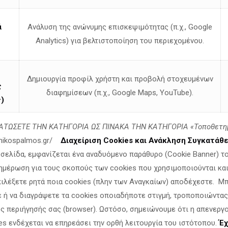
Στα πρόθυρα κατάρρευση
ά
Ανάλυση της ανώνυμης επισκεψιμότητας (π.χ., Google
κτηνοτροφία – Κοινοβου
Analytics) για βελτιστοποίηση του περιεχομένου.
Παπαδόπουλου. Oικονομι
εκατ. ευρώ από την διαχ
Δημιουργία προφίλ χρήστη και προβολή στοχευμένων
ς
διαφημίσεων (π.χ., Google Maps, YouTube).
Δελτίο Τύπου Θέμα:«Στα πρόθυρα κατάρρευσης η
)
παρέμβαση του ανεξάρτητου βουλευτή Νίκου Παπ
εκατ. ευρώ από
[…]
ΤΩΣΕΤΕ ΤΗΝ ΚΑΤΗΓΟΡΙΑ ΩΣ ΠΙΝΑΚΑ ΤΗΝ ΚΑΤΗΓΟΡΙΑ «Τοποθετη
linikospalmos.gr/
Διαχείριση Cookies και Ανάκληση Συγκατάθ
οσελίδα, εμφανίζεται ένα αναδυόμενο παράθυρο (Cookie Banner) τ
ημέρωση για τους σκοπούς των cookies που χρησιμοποιούνται και 
πιλέξετε ρητά ποια cookies (πλην των Αναγκαίων) αποδέχεστε. Μ
ε ή να διαγράψετε τα cookies οποιαδήποτε στιγμή, τροποποιώντας
ς περιήγησής σας (browser). Ωστόσο, σημειώνουμε ότι η απενεργ
ΠΟΓΚΡΟΜ σε ενστόλους σ
es ενδέχεται να επηρεάσει την ορθή λειτουργία του ιστότοπου.
Έχ