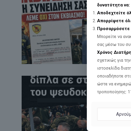
δυνατότητα να:
Αποδεχτείτε ό
Απορρίψετε όλ
Προσαρμόσετε 
Μπορείτε να ανα
σας μέσω του συ
Χρόνος Διατήρ
σχετικώς για τη
ιστοσελίδα διατ
οποιαδήποτε στι
ώστε να ενημερώ
τροποποίησης: 
Αρνούμ