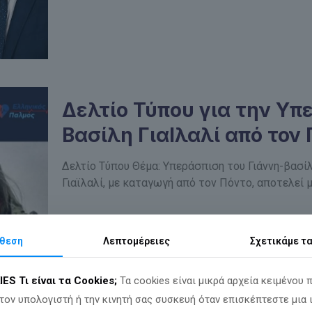
Δελτίο Τύπου για την Υπ
Βασίλη ΓιαΙλαλί από τον
Δελτίο Τύπου Θέμα: Υπεράσπιση του Γιάννη-βασίλη
Γιαϊλαλί, με καταγωγή από τον Πόντο, αποτελεί 
θεση
Λεπτομέρειες
Σχετικά
με τ
IES
Τι είναι τα Cookies;
Τα cookies είναι μικρά αρχεία κειμένου 
τον υπολογιστή ή την κινητή σας συσκευή όταν επισκέπτεστε μια 