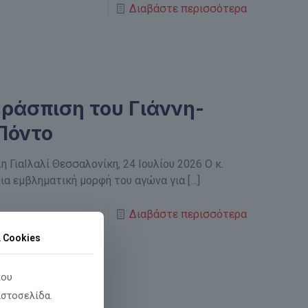
Διαβάστε περισσότερα
εράσπιση του Γιάννη-
 Πόντο
 ΓιαΙλαλί Θεσσαλονίκη, 24 Ιουλίου 2026 Ο κ.
μια εμβληματική μορφή του αγώνα για
[…]
Διαβάστε περισσότερα
α Cookies
που
ιστοσελίδα.