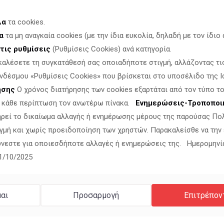
Στις 3 Αυγούστου 2026 κάποιοι κινδυνεύουν να τ
αλλά γιατί υπερασπίζονται τη συνείδησή τους. 
λα
τα cookies.
α
τα μη αναγκαία cookies (με την ίδια ευκολία, δηλαδή με τον ίδιο α
τις ρυθμίσεις
(Ρυθμίσεις Cookies) ανά κατηγορία.
καλέσετε τη συγκατάθεσή σας οποιαδήποτε στιγμή, αλλάζοντας τι
νδέσμου «Ρυθμίσεις Cookies» που βρίσκεται στο υποσέλιδο της Ι
ησης
Ο χρόνος διατήρησης των cookies εξαρτάται από τον τύπο το
ν κάθε περίπτωση τον ανωτέρω πίνακα.
Ενημερώσεις-Τροποποι
ηρεί το δικαίωμα αλλαγής ή ενημέρωσης μέρους της παρούσας Πο
γμή και χωρίς προειδοποίηση των χρηστών. Παρακαλείσθε να την
Σκληρή παρέμβαση Νίκου
νεστε για οποιεσδήποτε αλλαγές ή ενημερώσεις της. Ημερομηνί
11/10/2025
εικόνα ντροπής με Έλλην
στέλεχος του ψευδοκράτ
αι
Προσαρμογή
Επιτρέπον
Ερώτησης στον Υπουργό 
Δελτίο Τύπου Θέμα: «Σκληρή παρέμβαση Νίκου Π