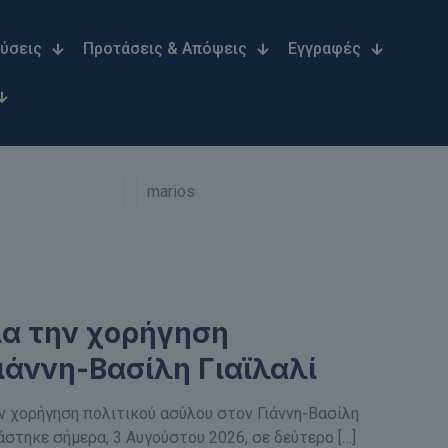
Λύσεις
Προτάσεις & Απόψεις
Εγγραφές
marios
ια την χορήγηση
ιάννη-Βασίλη Γιαϊλαλί
ν χορήγηση πολιτικού ασύλου στον Γιάννη-Βασίλη
στηκε σήμερα, 3 Αυγούστου 2026, σε δεύτερο
[…]