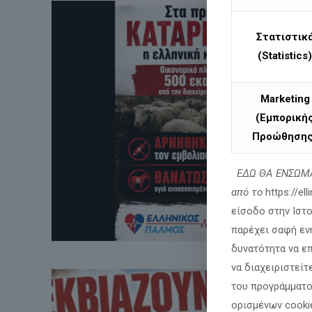
Στατιστικ
(Statistics)
Marketing
(Εμπορική
Προώθησης
ΕΔΩ ΘΑ ΕΝΣΩΜΑ
από το
https://el
είσοδο στην Ιστ
παρέχει σαφή εν
δυνατότητα να ε
να διαχειριστείτ
του προγράμματο
ορισμένων cooki