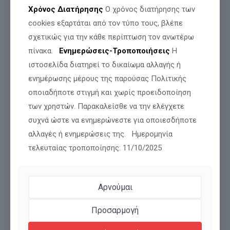
Χρόνος Διατήρησης
Ο χρόνος διατήρησης των
cookies εξαρτάται από τον τύπο τους, βλέπε
σχετικώς για την κάθε περίπτωση τον ανωτέρω
Σχολεία – Δημογραφικό
πίνακα.
Ενημερώσεις-Τροποποιήσεις
Η
Η μόρφωση είναι το πολυτιμότερο δώρο που μπορούμε να
ιστοσελίδα διατηρεί το δικαίωμα αλλαγής ή
χαρίσουμε στις επόμενες γενιές και ο δρόμος για ένα μέλλον
με ελευθερία, δημιουργία και αληθινή προκοπή. Όμως,
[…]
ενημέρωσης μέρους της παρούσας Πολιτικής
οποιαδήποτε στιγμή και χωρίς προειδοποίηση
Διαβάστε περισσότερα
των χρηστών. Παρακαλείσθε να την ελέγχετε
συχνά ώστε να ενημερώνεστε για οποιεσδήποτε
αλλαγές ή ενημερώσεις της. Ημερομηνία
τελευταίας τροποποίησης: 11/10/2025
Αρνούμαι
Προσαρμογή