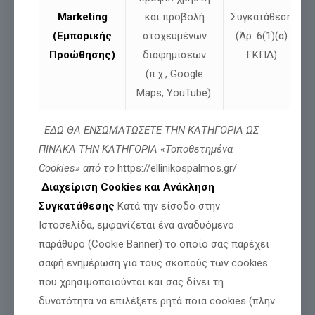
Ραδιοφωνική συνέντευξη του πολιτικού
Νίκου Παπαδόπουλου στο Creta Fans 7-11-
Marketing
και προβολή
Συγκατάθεση
25
(Εμπορικής
στοχευμένων
(Άρ. 6(1)(α)
Προώθησης)
διαφημίσεων
ΓΚΠΔ)
Ραδιοφωνική συνέντευξη του πολιτικού Νίκου Παπαδόπουλου,
ο οποίος συζητά την περιοδεία του στην Κρήτη και τις
(π.χ., Google
πολιτικές του απόψεις με ραδιοφωνικό παραγωγό. Ο
Maps, YouTube).
Παπαδόπουλος περιγράφει το
[…]
Διαβάστε περισσότερα
ΕΔΩ ΘΑ ΕΝΣΩΜΑΤΩΣΕΤΕ ΤΗΝ ΚΑΤΗΓΟΡΙΑ ΩΣ
ΠΙΝΑΚΑ ΤΗΝ ΚΑΤΗΓΟΡΙΑ «Τοποθετημένα
Cookies» από το
https://ellinikospalmos.gr/
Διαχείριση Cookies και Ανάκληση
Συγκατάθεσης
Κατά την είσοδο στην
Ιστοσελίδα, εμφανίζεται ένα αναδυόμενο
παράθυρο (Cookie Banner) το οποίο σας παρέχει
σαφή ενημέρωση για τους σκοπούς των cookies
που χρησιμοποιούνται και σας δίνει τη
δυνατότητα να επιλέξετε ρητά ποια cookies (πλην