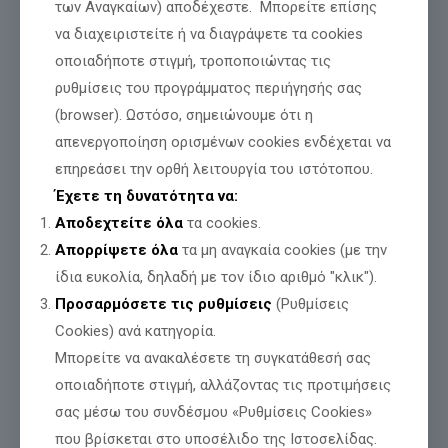
των Αναγκαίων) αποδέχεστε. Μπορείτε επίσης
να διαχειριστείτε ή να διαγράψετε τα cookies
Ο ΑΓΙΟΣ ΚΟΣΜΑΣ ΕΧΤΙΣΕ! Οι πολιτικοί
οποιαδήποτε στιγμή, τροποποιώντας τις
ΓΚΡΕΜΙΖΟΥΝ
ρυθμίσεις του προγράμματος περιήγησής σας
Ο ΑΓΙΟΣ ΚΟΣΜΑΣ ΕΧΤΙΣΕ! Οι πολιτικοί ΓΚΡΕΜΙΖΟΥΝ. ΤΙ ΚΡΙΜΑ!!!
(browser). Ωστόσο, σημειώνουμε ότι η
Σήμερα τιμούμε τον Άγιο Κοσμά τον Αιτωλό, τον Απόστολο και
απενεργοποίηση ορισμένων cookies ενδέχεται να
Προφήτη του Έθνους, τον Δάσκαλο του Γένους.
[…]
επηρεάσει την ορθή λειτουργία του ιστότοπου.
Διαβάστε περισσότερα
Έχετε τη δυνατότητα να:
Αποδεχτείτε όλα
τα cookies.
Απορρίψετε όλα
τα μη αναγκαία cookies (με την
ίδια ευκολία, δηλαδή με τον ίδιο αριθμό "κλικ").
Προσαρμόσετε τις ρυθμίσεις
(Ρυθμίσεις
Cookies) ανά κατηγορία.
Μπορείτε να ανακαλέσετε τη συγκατάθεσή σας
οποιαδήποτε στιγμή, αλλάζοντας τις προτιμήσεις
σας μέσω του συνδέσμου «Ρυθμίσεις Cookies»
που βρίσκεται στο υποσέλιδο της Ιστοσελίδας.