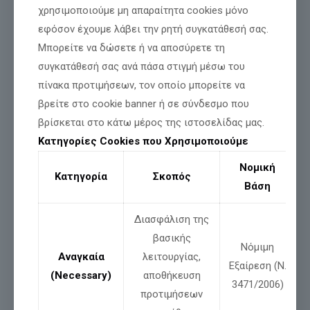
χρησιμοποιούμε μη απαραίτητα cookies μόνο
εφόσον έχουμε λάβει την ρητή συγκατάθεσή σας.
Μπορείτε να δώσετε ή να αποσύρετε τη
συγκατάθεσή σας ανά πάσα στιγμή μέσω του
πίνακα προτιμήσεων, τον οποίο μπορείτε να
βρείτε στο cookie banner ή σε σύνδεσμο που
βρίσκεται στο κάτω μέρος της ιστοσελίδας μας.
Κατηγορίες Cookies που Χρησιμοποιούμε
Νομική
Κατηγορία
Σκοπός
Βάση
Διασφάλιση της
βασικής
Νόμιμη
ΧΤΥΠΟΥΝ τις ρίζες μας… εμείς
Αναγκαία
λειτουργίας,
Εξαίρεση (Ν.
ΑΝΤΙΣΤΕΚΟΜΑΣΤΕ!!!
(Necessary)
αποθήκευση
3471/2006)
προτιμήσεων
Η ελληνική γλώσσα και η σχέση της με την τεχνητή νοημοσύνη.
Στο 66ο Συνέδριο της Ένωση Θεολόγων «Ο Μέγας Βασίλειος»