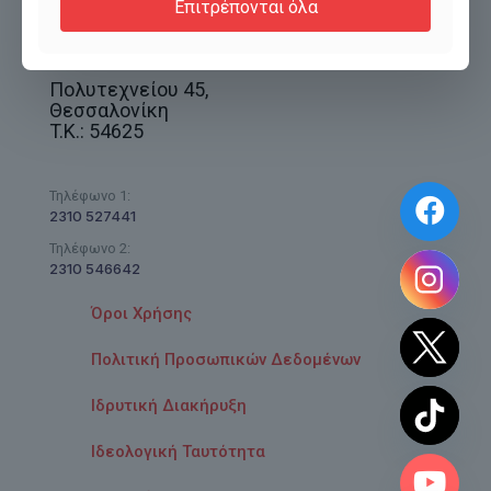
Επιτρέπονται όλα
Πολυτεχνείου 45,
Θεσσαλονίκη
T.K.: 54625
Τηλέφωνο 1:
2310 527441
Τηλέφωνο 2:
2310 546642
Όροι Χρήσης
Πολιτική Προσωπικών Δεδομένων
Ιδρυτική Διακήρυξη
Ιδεολογική Ταυτότητα