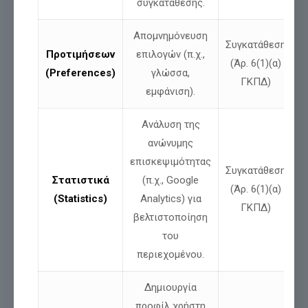
συγκατάθεσης.
τέθηκε ένα ζήτημα βαθιά εθνικό και
[…]
Απομνημόνευση
Διαβάστε περισσότερα
Συγκατάθεση
Προτιμήσεων
επιλογών (π.χ.,
(Άρ. 6(1)(α)
(Preferences)
γλώσσα,
ΓΚΠΔ)
εμφάνιση).
Ανάλυση της
ανώνυμης
επισκεψιμότητας
Συγκατάθεση
Στατιστικά
(π.χ., Google
(Άρ. 6(1)(α)
(Statistics)
Analytics) για
ΓΚΠΔ)
βελτιστοποίηση
του
περιεχομένου.
Δημιουργία
προφίλ χρήστη