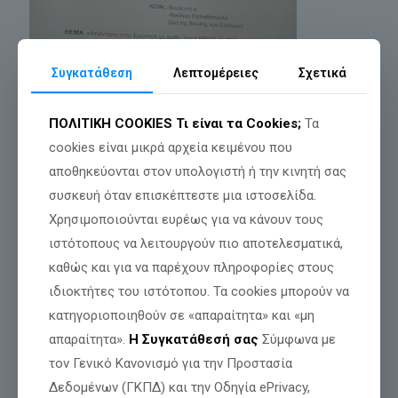
Συγκατάθεση
Λεπτομέρειες
Σχετικά
ΠΟΛΙΤΙΚΗ COOKIES
Τι είναι τα Cookies;
Τα
cookies είναι μικρά αρχεία κειμένου που
αποθηκεύονται στον υπολογιστή ή την κινητή σας
συσκευή όταν επισκέπτεστε μια ιστοσελίδα.
Χρησιμοποιούνται ευρέως για να κάνουν τους
ιστότοπους να λειτουργούν πιο αποτελεσματικά,
ΣΗΜΑΝΤΙΚΟ ΠΡΟΣ ΤΟΥΣ ΓΟΝΕΙΣ
καθώς και για να παρέχουν πληροφορίες στους
Αν ο Διευθυντής του σχολείου, απαιτήσει από το παιδί σας την
ιδιοκτήτες του ιστότοπου. Τα cookies μπορούν να
νέα Αστυνομική ταυτότητα (με Π.Α.), ΤΥΠΩΣΤΕ και δείξτε του
κατηγοριοποιηθούν σε «απαραίτητα» και «μη
την απάντηση της Υπουργού Παιδείας στον
[…]
απαραίτητα».
Η Συγκατάθεσή σας
Σύμφωνα με
τον Γενικό Κανονισμό για την Προστασία
Διαβάστε περισσότερα
Δεδομένων (ΓΚΠΔ) και την Οδηγία ePrivacy,