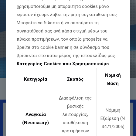
χρησιμοποιούμε μη απαραίτητα cookies μόνο
Εθνική Κυριαρχία &
εφόσον έχουμε λάβει την ρητή συγκατάθεσή σας.
Άμυνα
Μπορείτε να δώσετε ή να αποσύρετε τη
συγκατάθεσή σας ανά πάσα στιγμή μέσω του
πίνακα προτιμήσεων, τον οποίο μπορείτε να
βρείτε στο cookie banner ή σε σύνδεσμο που
βρίσκεται στο κάτω μέρος της ιστοσελίδας μας.
Κατηγορίες Cookies που Χρησιμοποιούμε
Νομική
Κατηγορία
Σκοπός
Βάση
Διασφάλιση της
βασικής
Νόμιμη
Αναγκαία
λειτουργίας,
1 / 5
Εξαίρεση (Ν.
(Necessary)
αποθήκευση
Εθνική Άμυνα
Προτάσεις για την 
3471/2006)
Εισαγωγή 
προτιμήσεων
Με τον όρο 
«Εθνική Άμυνα»
εννοούμε τη συνολική προσπάθεια 
του κράτους για την προστασία της εδαφικής ακεραιότητας, της εθνικής 
ανεξαρτησίας και της επιβίωσης του έθνους από κάθε απειλή, εξωτερική 
ή εσωτερική. Η Εθνική Άμυνα δεν περιορίζεται μόνο στη στρατιωτική 
διάσταση,  αλλά  περι
λαμβάνει  πολιτικές,  οικονομικές,  κοινωνικές  και 
πολιτισμικές παραμέτρους, οι οποίες συνθέτουν το συνολικό πλαίσιο 
εθνικής ασφάλειας.
Είναι πλέον γνωστό σε όλους τους Έλληνες ότι η πατρίδα μας 