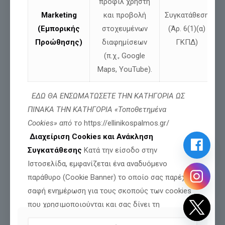
προφίλ χρήστη
Marketing
και προβολή
Συγκατάθεση
(Εμπορικής
στοχευμένων
(Άρ. 6(1)(α)
Προώθησης)
διαφημίσεων
ΓΚΠΔ)
(π.χ., Google
Maps, YouTube).
Πολυτεχνείου 45,
ΕΔΩ ΘΑ ΕΝΣΩΜΑΤΩΣΕΤΕ ΤΗΝ ΚΑΤΗΓΟΡΙΑ ΩΣ
Θεσσαλονίκη
T.K.: 54625
ΠΙΝΑΚΑ ΤΗΝ ΚΑΤΗΓΟΡΙΑ «Τοποθετημένα
Cookies» από το
https://ellinikospalmos.gr/
Διαχείριση Cookies και Ανάκληση
Τηλέφωνο 1:
2310 527441
Συγκατάθεσης
Κατά την είσοδο στην
Τηλέφωνο 2:
Ιστοσελίδα, εμφανίζεται ένα αναδυόμενο
2310 546642
παράθυρο (Cookie Banner) το οποίο σας παρέχει
σαφή ενημέρωση για τους σκοπούς των cookies
Όροι Χρήσης
που χρησιμοποιούνται και σας δίνει τη
Πολιτική Προσωπικών Δεδομένων
δυνατότητα να επιλέξετε ρητά ποια cookies (πλην