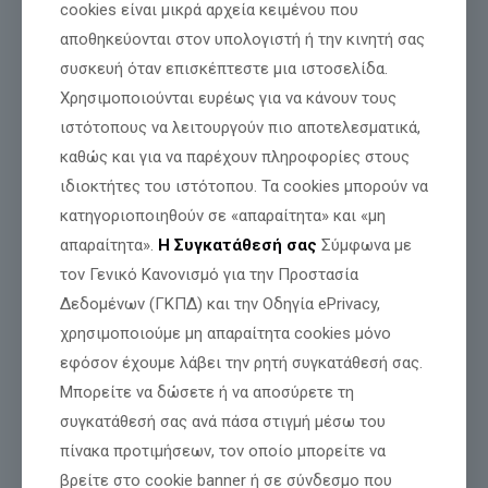
cookies είναι μικρά αρχεία κειμένου που
αποθηκεύονται στον υπολογιστή ή την κινητή σας
συσκευή όταν επισκέπτεστε μια ιστοσελίδα.
Χρησιμοποιούνται ευρέως για να κάνουν τους
ιστότοπους να λειτουργούν πιο αποτελεσματικά,
καθώς και για να παρέχουν πληροφορίες στους
ιδιοκτήτες του ιστότοπου. Τα cookies μπορούν να
κατηγοριοποιηθούν σε «απαραίτητα» και «μη
απαραίτητα».
Η Συγκατάθεσή σας
Σύμφωνα με
τον Γενικό Κανονισμό για την Προστασία
Δεδομένων (ΓΚΠΔ) και την Οδηγία ePrivacy,
ΜΕΧΡΙ ΚΑΙ ΣΤΟΝ ΠΡΟΕΔΡΟ ΤΗΣ ΒΟΥΛΗΣ
ΕΦΤΑΣΕ Ο ΑΓΩΝΑΣ ΜΑΣ ΓΙΑ ΤΟΝ ΓΙΑΝΝΗ-
χρησιμοποιούμε μη απαραίτητα cookies μόνο
ΒΑΣΙΛΗ ΓΙΑΪΛΑΛΙ.
εφόσον έχουμε λάβει την ρητή συγκατάθεσή σας.
Μπορείτε να δώσετε ή να αποσύρετε τη
Ο Ελληνικός Παλμός στέκεται στο πλευρό κάθε Έλληνα που
έχει ανάγκη δικαιοσύνης, προστασίας και ίσης αντιμετώπισης
συγκατάθεσή σας ανά πάσα στιγμή μέσω του
από την Ελληνική Πολιτεία. Βεβαίως και θα δίναμε την ίδια
[…]
πίνακα προτιμήσεων, τον οποίο μπορείτε να
βρείτε στο cookie banner ή σε σύνδεσμο που
Διαβάστε περισσότερα