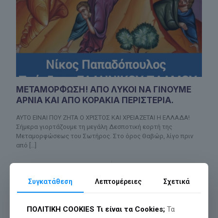
ΜΕΤΑΜΟΡΦΩΣΗ! ΑΠΟ ΛΥΚΟΙ ΝΑ ΓΙΝΟΥΜΕ
ΑΡΝΙΑ ΚΑΙ ΑΠΟ ΚΟΡΑΚΙΑ ΠΕΡΙΣΤΕΡΙΑ.
ΑΥΤΟ ΕΙΝΑΙ ΠΟΥ ΖΗΤΑ Ο ΧΡΙΣΤΟΣ ΚΑΙ ΧΡΕΙΑΖΕΤΑΙ Η ΕΛΛΑΔΑ!
Σήμερα γιορτάζουμε τη μεγάλη Δεσποτική εορτή της
Μεταμορφώσεως του Σωτήρος. Στο όρος Θαβώρ, λίγο πριν
από
[…]
Διαβάστε περισσότερα
Συγκατάθεση
Λεπτομέρειες
Σχετικά
ΠΟΛΙΤΙΚΗ COOKIES
Τι είναι τα Cookies;
Τα