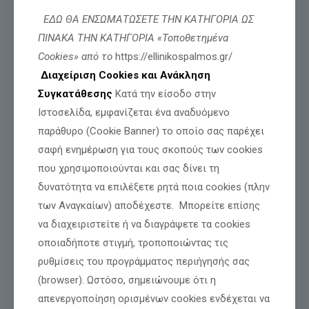
ΕΔΩ ΘΑ ΕΝΣΩΜΑΤΩΣΕΤΕ ΤΗΝ ΚΑΤΗΓΟΡΙΑ ΩΣ
ΠΙΝΑΚΑ ΤΗΝ ΚΑΤΗΓΟΡΙΑ «Τοποθετημένα
Cookies» από το
https://ellinikospalmos.gr/
Διαχείριση Cookies και Ανάκληση
Συγκατάθεσης
Κατά την είσοδο στην
Ιστοσελίδα, εμφανίζεται ένα αναδυόμενο
παράθυρο (Cookie Banner) το οποίο σας παρέχει
σαφή ενημέρωση για τους σκοπούς των cookies
που χρησιμοποιούνται και σας δίνει τη
Αναμένεται η απόφαση για την χορήγηση
δυνατότητα να επιλέξετε ρητά ποια cookies (πλην
πολιτικού ασύλου στον Γιάννη-Βασίλη
των Αναγκαίων) αποδέχεστε. Μπορείτε επίσης
Γιαϊλαλί
να διαχειριστείτε ή να διαγράψετε τα cookies
Δελτίο Τύπου Θέμα: Αναμένεται η απόφαση για την χορήγηση
οποιαδήποτε στιγμή, τροποποιώντας τις
πολιτικού ασύλου στον Γιάννη-Βασίλη Γιαϊλαλί Θεσσαλονίκη, 3
ρυθμίσεις του προγράμματος περιήγησής σας
Αυγούστου 2026 Εκδικάστηκε σήμερα, 3 Αυγούστου 2026, σε
δεύτερο
[…]
(browser). Ωστόσο, σημειώνουμε ότι η
απενεργοποίηση ορισμένων cookies ενδέχεται να
Διαβάστε περισσότερα