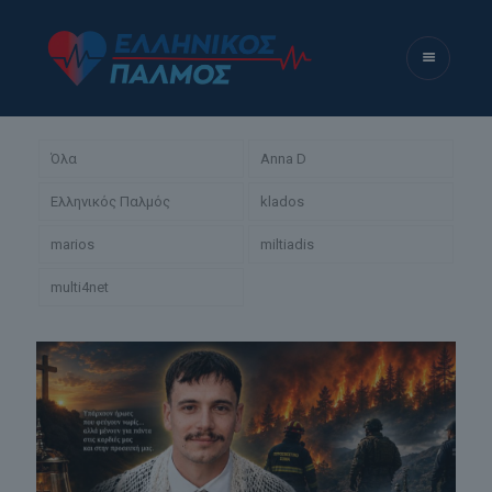
Όλα
Anna D
Ελληνικός Παλμός
klados
marios
miltiadis
multi4net