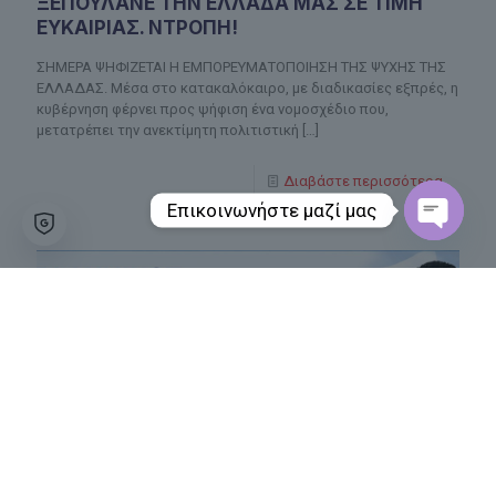
ΞΕΠΟΥΛΑΝΕ ΤΗΝ ΕΛΛΑΔΑ ΜΑΣ ΣΕ ΤΙΜΗ
ΕΥΚΑΙΡΙΑΣ. ΝΤΡΟΠΗ!
ΣΗΜΕΡΑ ΨΗΦΙΖΕΤΑΙ Η ΕΜΠΟΡΕΥΜΑΤΟΠΟΙΗΣΗ ΤΗΣ ΨΥΧΗΣ ΤΗΣ
ΕΛΛΑΔΑΣ. Μέσα στο κατακαλόκαιρο, με διαδικασίες εξπρές, η
κυβέρνηση φέρνει προς ψήφιση ένα νομοσχέδιο που,
μετατρέπει την ανεκτίμητη πολιτιστική
[…]
Διαβάστε περισσότερα
Επικοινωνήστε μαζί μας
Open
chaty