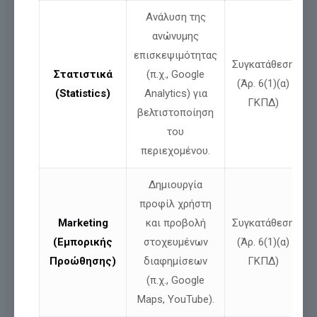
Ανάλυση της
ανώνυμης
επισκεψιμότητας
Συγκατάθεση
Στατιστικά
(π.χ., Google
(Άρ. 6(1)(α)
(Statistics)
Analytics) για
ΓΚΠΔ)
βελτιστοποίηση
Η ΕΛΛΑΔΑ ΚΑΙΓΕΤΑΙ. Η ΩΡΑ ΤΗΣ ΠΟΛΙΤΙΚΗΣ
του
ΕΥΘΥΝΗΣ ΕΧΕΙ ΦΤΑΣΕΙ.
περιεχομένου.
Δεν μπορεί η Ελλάδα να φλέγεται από άκρη σε άκρη και η
Δημιουργία
πολιτική ευθύνη να εξαφανίζεται μαζί με τον καπνό. Οι ήρωες
της πρώτης γραμμής δίνουν
[…]
προφίλ χρήστη
Marketing
και προβολή
Συγκατάθεση
Διαβάστε περισσότερα
(Εμπορικής
στοχευμένων
(Άρ. 6(1)(α)
Προώθησης)
διαφημίσεων
ΓΚΠΔ)
(π.χ., Google
Maps, YouTube).