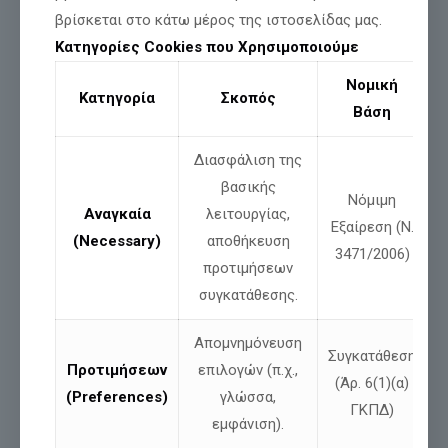
βρίσκεται στο κάτω μέρος της ιστοσελίδας μας.
Κατηγορίες Cookies που Χρησιμοποιούμε
Νομική
Κατηγορία
Σκοπός
Βάση
Διασφάλιση της
βασικής
Νόμιμη
Αναγκαία
λειτουργίας,
Εξαίρεση (Ν.
(Necessary)
αποθήκευση
3471/2006)
προτιμήσεων
συγκατάθεσης.
Απομνημόνευση
Συγκατάθεση
Προτιμήσεων
επιλογών (π.χ.,
(Άρ. 6(1)(α)
(Preferences)
γλώσσα,
ΓΚΠΔ)
εμφάνιση).