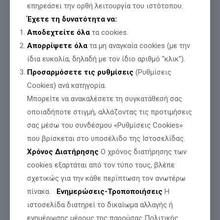
επηρεάσει την ορθή λειτουργία του ιστότοπου.
Έχετε τη δυνατότητα να:
Αποδεχτείτε όλα
τα cookies.
Απορρίψετε όλα
τα μη αναγκαία cookies (με την
ίδια ευκολία, δηλαδή με τον ίδιο αριθμό "κλικ").
Προσαρμόσετε τις ρυθμίσεις
(Ρυθμίσεις
Cookies) ανά κατηγορία.
Μπορείτε να ανακαλέσετε τη συγκατάθεσή σας
οποιαδήποτε στιγμή, αλλάζοντας τις προτιμήσεις
σας μέσω του συνδέσμου «Ρυθμίσεις Cookies»
που βρίσκεται στο υποσέλιδο της Ιστοσελίδας.
Χρόνος Διατήρησης
Ο χρόνος διατήρησης των
cookies εξαρτάται από τον τύπο τους, βλέπε
σχετικώς για την κάθε περίπτωση τον ανωτέρω
3 Αυγούστου 2026. Ήρθε η ώρα ο
πίνακα.
Ενημερώσεις-Τροποποιήσεις
Η
Ελληνικός λαός να πει: «ΩΣ ΕΔΩ»
ιστοσελίδα διατηρεί το δικαίωμα αλλαγής ή
ενημέρωσης μέρους της παρούσας Πολιτικής
Η 3η Αυγούστου 2026 είναι η στιγμή που ο καθένας μας