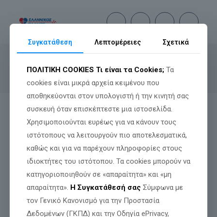
Συγκατάθεση
Λεπτομέρειες
Σχετικά
Διαύγεια
ΠΟΛΙΤΙΚΗ COOKIES
Τι είναι τα Cookies;
Τα
cookies είναι μικρά αρχεία κειμένου που
αποθηκεύονται στον υπολογιστή ή την κινητή σας
συσκευή όταν επισκέπτεστε μια ιστοσελίδα.
Χρησιμοποιούνται ευρέως για να κάνουν τους
ιστότοπους να λειτουργούν πιο αποτελεσματικά,
καθώς και για να παρέχουν πληροφορίες στους
ιδιοκτήτες του ιστότοπου. Τα cookies μπορούν να
κατηγοριοποιηθούν σε «απαραίτητα» και «μη
απαραίτητα».
Η Συγκατάθεσή σας
Σύμφωνα με
Πολυτεχνείου 45,
τον Γενικό Κανονισμό για την Προστασία
Θεσσαλονίκη
T.K.: 54625
Δεδομένων (ΓΚΠΔ) και την Οδηγία ePrivacy,