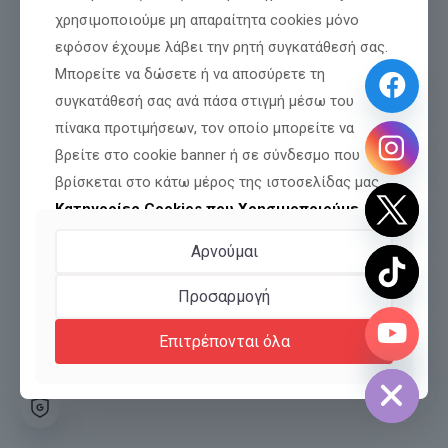
χρησιμοποιούμε μη απαραίτητα cookies μόνο
εφόσον έχουμε λάβει την ρητή συγκατάθεσή σας.
Τηλέφωνο 1:
2310 527441
Μπορείτε να δώσετε ή να αποσύρετε τη
Τηλέφωνο 2:
συγκατάθεσή σας ανά πάσα στιγμή μέσω του
2310 546642
πίνακα προτιμήσεων, τον οποίο μπορείτε να
βρείτε στο cookie banner ή σε σύνδεσμο που
Όροι Χρήσης
βρίσκεται στο κάτω μέρος της ιστοσελίδας μας.
Πολιτική Προσωπικών Δεδομένων
Κατηγορίες Cookies που Χρησιμοποιούμε
Ιδρυτική Διακήρυξη
Νομική
Αρνούμαι
Κατηγορία
Σκοπός
Βάση
Ιδεολογική Ταυτότητα
Προσαρμογή
Διασφάλιση της
Ποιοι Είμαστε
Επιτρέπονται όλα
chaty
βασικής
Hide
Νόμιμη
Αναγκαία
λειτουργίας,
Εξαίρεση (Ν.
(Necessary)
αποθήκευση
3471/2006)
προτιμήσεων