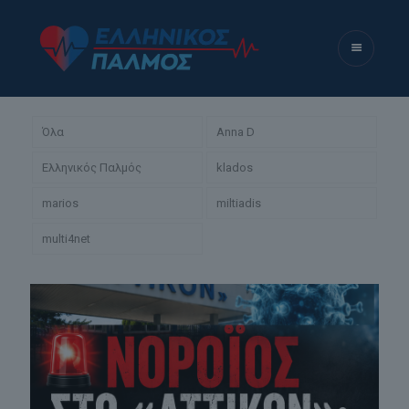
Όλα
Anna D
Ελληνικός Παλμός
klados
marios
miltiadis
multi4net