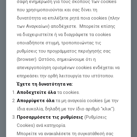
σαφή ενημέρωση για τους σκοπούς των cookies
που χρησιμοποιούνται και σας δίνει τη
Ελληνικός Παλμός: «Η Καβάλα δεν είναι
δυνατότητα να επιλέξετε ρητά ποια cookies (πλην
χώρος μόνιμης ταφής CO₂»
των Αναγκαίων) αποδέχεστε. Μπορείτε επίσης
να διαχειριστείτε ή να διαγράψετε τα cookies
Η περιοχή της Καβάλας βρίσκεται μπροστά σε μια εξαιρετικά
σοβαρή εξέλιξη, που δεν αφορά μόνο ένα τεχνικό ενεργειακό
οποιαδήποτε στιγμή, τροποποιώντας τις
έργο, αλλά ζητήματα δημόσιας ασφάλειας, περιβαλλοντικής
ρυθμίσεις του προγράμματος περιήγησής σας
προστασίας και
[…]
(browser). Ωστόσο, σημειώνουμε ότι η
Διαβάστε περισσότερα
απενεργοποίηση ορισμένων cookies ενδέχεται να
επηρεάσει την ορθή λειτουργία του ιστότοπου.
Έχετε τη δυνατότητα να:
Αποδεχτείτε όλα
τα cookies.
Απορρίψετε όλα
τα μη αναγκαία cookies (με την
ίδια ευκολία, δηλαδή με τον ίδιο αριθμό "κλικ").
Προσαρμόσετε τις ρυθμίσεις
(Ρυθμίσεις
Cookies) ανά κατηγορία.
Μπορείτε να ανακαλέσετε τη συγκατάθεσή σας