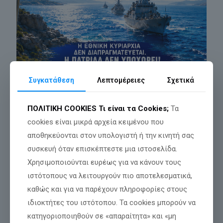
Συγκατάθεση
Λεπτομέρειες
Σχετικά
ΤΕΣΣΕΡΙΣ ΑΝΕΞΑΡΤΗΤΟΙ ΒΟΥΛΕΥΤΕΣ
ΠΟΛΙΤΙΚΗ COOKIES
Τι είναι τα Cookies;
Τα
ΕΝΩΣΑΜΕ ΤΙΣ ΦΩΝΕΣ ΜΑΣ ΓΙΑ ΤΗΝ
ΠΑΤΡΙΔΑ
cookies είναι μικρά αρχεία κειμένου που
αποθηκεύονται στον υπολογιστή ή την κινητή σας
Δελτίο Τύπου Θέμα: «Κοινή Παρέμβαση 4 Ανεξάρτητων
συσκευή όταν επισκέπτεστε μια ιστοσελίδα.
Βουλευτών στη Βουλή. Ζητούν Πάγωμα της «Τελωνειακής
Ένωσης» και των ευρωπαϊκών χρηματοδοτήσεων προς την
Χρησιμοποιούνται ευρέως για να κάνουν τους
Τουρκία». Με κοινή τους πρωτοβουλία
[…]
ιστότοπους να λειτουργούν πιο αποτελεσματικά,
καθώς και για να παρέχουν πληροφορίες στους
Διαβάστε περισσότερα
ιδιοκτήτες του ιστότοπου. Τα cookies μπορούν να
κατηγοριοποιηθούν σε «απαραίτητα» και «μη