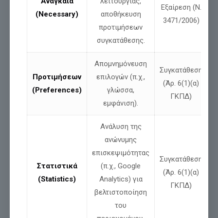
Αναγκαία
λειτουργίας,
Εξαίρεση (Ν.
Διαβάστε περισσότερα
(Necessary)
αποθήκευση
3471/2006)
προτιμήσεων
συγκατάθεσης.
Απομνημόνευση
Συγκατάθεση
Προτιμήσεων
επιλογών (π.χ.,
(Άρ. 6(1)(α)
(Preferences)
γλώσσα,
ΓΚΠΔ)
εμφάνιση).
Ανάλυση της
ανώνυμης
επισκεψιμότητας
Συγκατάθεση
Στατιστικά
(π.χ., Google
(Άρ. 6(1)(α)
(Statistics)
Analytics) για
ΓΚΠΔ)
βελτιστοποίηση
Το σκάνδαλο της Αχλάδας Φλώρινας:
του
ποιος τελικά κάνει κουμάντο σε αυτή τη
χώρα;