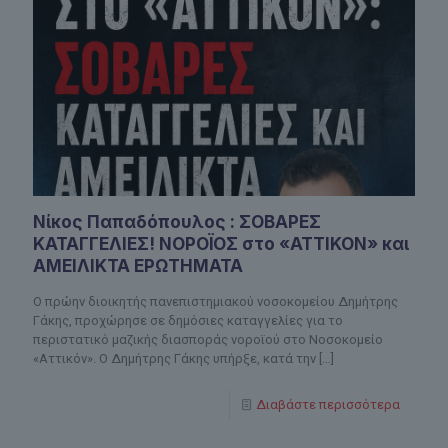
Νίκος Παπαδόπουλος : ΣΟΒΑΡΕΣ
ΚΑΤΑΓΓΕΛΙΕΣ! ΝΟΡΟΪΟΣ στο «ΑΤΤΙΚΟΝ» και
ΑΜΕΙΛΙΚΤΑ ΕΡΩΤΗΜΑΤΑ
Ο πρώην διοικητής πανεπιστημιακού νοσοκομείου Δημήτρης
Γάκης, προχώρησε σε δημόσιες καταγγελίες για το
περιστατικό μαζικής διασποράς νοροϊού στο Νοσοκομείο
«Αττικόν». Ο Δημήτρης Γάκης υπήρξε, κατά την
[…]
Διαβάστε περισσότερα