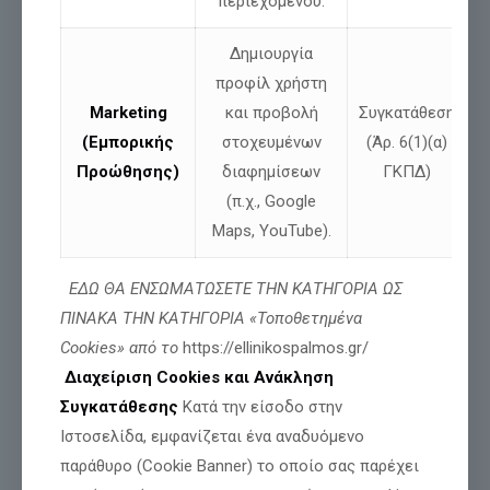
περιεχομένου.
Τι κρύβεται πίσω από την εξαγωγή φθηνού λιγνίτη στα Σκόπια,
Δημιουργία
για να το εισάγουμε στη συνέχεια ως πανάκριβο ρεύμα Ως
βουλευτής, οφείλω να μιλήσω όχι απλώς
[…]
προφίλ χρήστη
Marketing
και προβολή
Συγκατάθεση
Διαβάστε περισσότερα
(Εμπορικής
στοχευμένων
(Άρ. 6(1)(α)
Προώθησης)
διαφημίσεων
ΓΚΠΔ)
(π.χ., Google
Maps, YouTube).
ΕΔΩ ΘΑ ΕΝΣΩΜΑΤΩΣΕΤΕ ΤΗΝ ΚΑΤΗΓΟΡΙΑ ΩΣ
ΠΙΝΑΚΑ ΤΗΝ ΚΑΤΗΓΟΡΙΑ «Τοποθετημένα
Cookies» από το
https://ellinikospalmos.gr/
Διαχείριση Cookies και Ανάκληση
Συγκατάθεσης
Κατά την είσοδο στην
Ιστοσελίδα, εμφανίζεται ένα αναδυόμενο
παράθυρο (Cookie Banner) το οποίο σας παρέχει