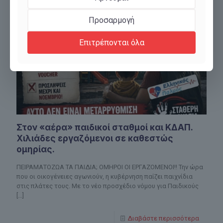
Προσαρμογή
Επιτρέπονται όλα
Στον «αέρα» παιδικοί σταθμοί και ΚΔΑΠ.
Χιλιάδες εργαζόμενοι σε καθεστώς
ομηρίας.
ΠΕΙΡΑΜΑΤΟΖΩΑ ΤΑ ΠΑΙΔΙΑ; ΟΜΗΡΟΙ ΟΙ ΕΡΓΑΖΟΜΕΝΟΙ!! Την ώρα
που οι οικογένειες αγωνιούν, η κυβέρνηση παίζει παιχνίδια
στις πλάτες τους. Με το νέο προσχέδιο νόμου για Παιδικούς
[…]
Διαβάστε περισσότερα