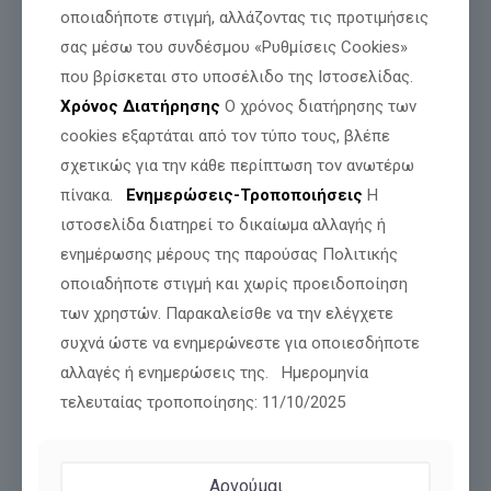
οποιαδήποτε στιγμή, αλλάζοντας τις προτιμήσεις
σας μέσω του συνδέσμου «Ρυθμίσεις Cookies»
που βρίσκεται στο υποσέλιδο της Ιστοσελίδας.
Χρόνος Διατήρησης
Ο χρόνος διατήρησης των
cookies εξαρτάται από τον τύπο τους, βλέπε
σχετικώς για την κάθε περίπτωση τον ανωτέρω
ΑΡΝΟΥΝΤΑΙ ΤΗΝ ΑΠΟΖΗΜΙΩΣΗ! ΕΝΩ ΤΟΥ
πίνακα.
Ενημερώσεις-Τροποποιήσεις
Η
ΠΗΡΑΝ ΤΑ ΖΩΑ… ΕΛΕΟΣ!
ιστοσελίδα διατηρεί το δικαίωμα αλλαγής ή
Το σύστημα είναι ψυχρό και εκδικητικό. Ενώ συνεχίζεται η
ενημέρωσης μέρους της παρούσας Πολιτικής
καταστροφή του πρωτογενούς τομέα, ενώ χιλιάδες
αιγοπρόβατα οδηγούνται στη θανάτωση στη Μυτιλήνη και
οποιαδήποτε στιγμή και χωρίς προειδοποίηση
αλλού, μαθαίνω ότι ο
[…]
των χρηστών. Παρακαλείσθε να την ελέγχετε
συχνά ώστε να ενημερώνεστε για οποιεσδήποτε
Διαβάστε περισσότερα
αλλαγές ή ενημερώσεις της. Ημερομηνία
τελευταίας τροποποίησης: 11/10/2025
Αρνούμαι