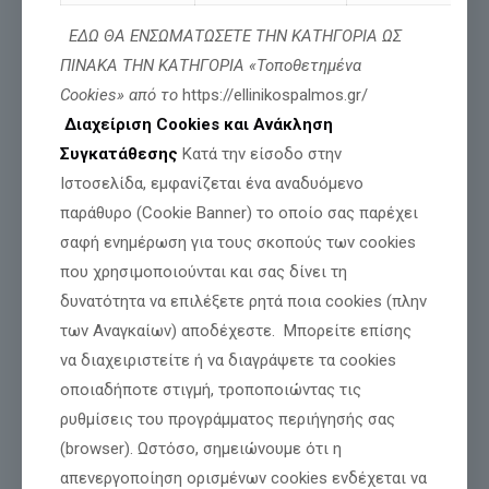
διατήρηση της δια ζώσης εξυπηρέτησης στις δημόσιες
υπηρεσίες
, να δημιουργήσει ειδικές δομές υποστήριξης για
ΕΔΩ ΘΑ ΕΝΣΩΜΑΤΩΣΕΤΕ ΤΗΝ ΚΑΤΗΓΟΡΙΑ ΩΣ
τους ηλικιωμένους και να αποτρέψει τον ψηφιακό
ΠΙΝΑΚΑ ΤΗΝ ΚΑΤΗΓΟΡΙΑ «Τοποθετημένα
αποκλεισμό των πολιτών από βασικές υπηρεσίες και την
Cookies» από το
https://ellinikospalmos.gr/
κοινωνική ζωή.
Διαχείριση Cookies και Ανάκληση
Συγκατάθεσης
Κατά την είσοδο στην
«Η τεχνολογία πρέπει να υπηρετεί τον άνθρωπο. Όχι να τον
Ιστοσελίδα, εμφανίζεται ένα αναδυόμενο
αποκλείει. Όταν το κράτος απαιτεί από έναν 80χρονο να
λειτουργεί σαν ειδικός της πληροφορικής για να ασκήσει τα
παράθυρο (Cookie Banner) το οποίο σας παρέχει
αυτονόητα δικαιώματά του, τότε δεν μιλάμε για πρόοδο. Μιλάμε
σαφή ενημέρωση για τους σκοπούς των cookies
για
εγκατάλειψη των πιο αδύναμων πολιτών
.»
που χρησιμοποιούνται και σας δίνει τη
δυνατότητα να επιλέξετε ρητά ποια cookies (πλην
των Αναγκαίων) αποδέχεστε. Μπορείτε επίσης
να διαχειριστείτε ή να διαγράψετε τα cookies
οποιαδήποτε στιγμή, τροποποιώντας τις
ρυθμίσεις του προγράμματος περιήγησής σας
(browser). Ωστόσο, σημειώνουμε ότι η
απενεργοποίηση ορισμένων cookies ενδέχεται να