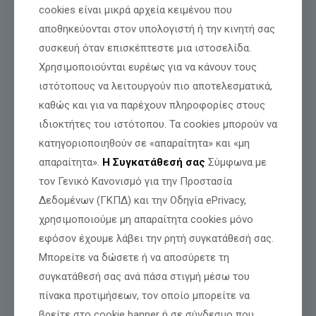
cookies είναι μικρά αρχεία κειμένου που
ενώ ολοένα περισσότερες συναλλαγές πραγματοποιούνται
αποκλειστικά
μέσω
ψηφιακών πλατφορμών,
χωρίς
αποθηκεύονται στον υπολογιστή ή την κινητή σας
εναλλακτική για όσους δεν διαθέτουν τις απαραίτητες
συσκευή όταν επισκέπτεστε μια ιστοσελίδα.
ψηφιακές δεξιότητες.
Χρησιμοποιούνται ευρέως για να κάνουν τους
ιστότοπους να λειτουργούν πιο αποτελεσματικά,
Ιδιαίτερη αναφορά γίνεται στην
πλατφόρμα «ΕΡΓΑΝΗ»,
όπου
καθώς και για να παρέχουν πληροφορίες στους
βασικές διαδικασίες διεκπεραιώνονται
αποκλειστικά
ιδιοκτήτες του ιστότοπου. Τα cookies μπορούν να
ηλεκτρονικά
, ενώ, σύμφωνα με την ερώτηση, η τηλεφωνική
υποστήριξη παραμένει ανεπαρκής. Αντίστοιχα προβλήματα
κατηγοριοποιηθούν σε «απαραίτητα» και «μη
εντοπίζονται στις
φορολογικές υποχρεώσεις
, στις
απαραίτητα».
Η Συγκατάθεσή σας
Σύμφωνα με
τραπεζικές συναλλαγές
και ακόμη στην πρόσβαση σε
πολιτιστικές εκδηλώσεις.
τον Γενικό Κανονισμό για την Προστασία
Δεδομένων (ΓΚΠΔ) και την Οδηγία ePrivacy,
χρησιμοποιούμε μη απαραίτητα cookies μόνο
«
Χιλιάδες ηλικιωμένοι
συμπολίτες μας αισθάνονται πλέον ξένοι
εφόσον έχουμε λάβει την ρητή συγκατάθεσή σας.
μέσα στο ίδιο τους το κράτος. Για να πληρώσουν μια εισφορά, να
εξυπηρετηθούν από μια δημόσια υπηρεσία ή ακόμη και να
Μπορείτε να δώσετε ή να αποσύρετε τη
αγοράσουν ένα εισιτήριο για μια πολιτιστική εκδήλωση, είναι
συγκατάθεσή σας ανά πάσα στιγμή μέσω του
αναγκασμένοι να ζητούν τη βοήθεια παιδιών, συγγενών ή ακόμη
πίνακα προτιμήσεων, τον οποίο μπορείτε να
και αγνώστων.
Η αξιοπρέπειά τους καταρρακώνεται και η
αυτονομία τους καταργείται
»,
τονίζει ο Νίκος Παπαδόπουλος.
βρείτε στο cookie banner ή σε σύνδεσμο που