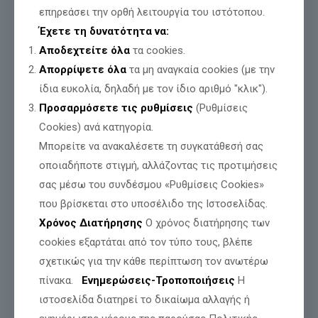
επηρεάσει την ορθή λειτουργία του ιστότοπου.
Έχετε τη δυνατότητα να:
Αποδεχτείτε όλα
τα cookies.
Απορρίψετε όλα
τα μη αναγκαία cookies (με την
ίδια ευκολία, δηλαδή με τον ίδιο αριθμό "κλικ").
Προσαρμόσετε τις ρυθμίσεις
(Ρυθμίσεις
Cookies) ανά κατηγορία.
Από το Γραφείο Τύπου
Μπορείτε να ανακαλέσετε τη συγκατάθεσή σας
οποιαδήποτε στιγμή, αλλάζοντας τις προτιμήσεις
του Ανεξάρτητου Βουλευτή
σας μέσω του συνδέσμου «Ρυθμίσεις Cookies»
Νίκου Παπαδόπουλου
που βρίσκεται στο υποσέλιδο της Ιστοσελίδας.
Η κοινοβουλευτική ερώτηση :
Χρόνος Διατήρησης
Ο χρόνος διατήρησης των
https://www.hellenicparliament.gr/UserFiles/c0d5184d-7550-
cookies εξαρτάται από τον τύπο τους, βλέπε
4265-8e0b-078e1bc7375a/13344335.pdf
σχετικώς για την κάθε περίπτωση τον ανωτέρω
πίνακα.
Ενημερώσεις-Τροποποιήσεις
Η
Μοιράσου
ιστοσελίδα διατηρεί το δικαίωμα αλλαγής ή