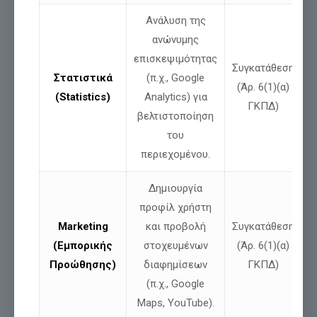
Ανάλυση της
ανώνυμης
επισκεψιμότητας
Συγκατάθεση
Στατιστικά
(π.χ., Google
(Άρ. 6(1)(α)
(Statistics)
Analytics) για
ΓΚΠΔ)
βελτιστοποίηση
του
περιεχομένου.
Δημιουργία
προφίλ χρήστη
Marketing
και προβολή
Συγκατάθεση
(Εμπορικής
στοχευμένων
(Άρ. 6(1)(α)
Προώθησης)
διαφημίσεων
ΓΚΠΔ)
(π.χ., Google
Με την κοινοβουλευτική του παρέμβαση, ο Νίκος
Maps, YouTube).
Παπαδόπουλος ζητά από την κυβέρνηση
να διασφαλίσει τη