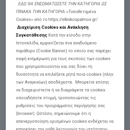
αλήθειας
ΕΔΩ ΘΑ ΕΝΣΩΜΑΤΩΣΕΤΕ ΤΗΝ ΚΑΤΗΓΟΡΙΑ ΩΣ
ΠΙΝΑΚΑ ΤΗΝ ΚΑΤΗΓΟΡΙΑ «Τοποθετημένα
Cookies» από το
https://ellinikospalmos.gr/
Διαβάστε περισσότερα
Διαχείριση Cookies και Ανάκληση
Συγκατάθεσης
Κατά την είσοδο στην
Ιστοσελίδα, εμφανίζεται ένα αναδυόμενο
παράθυρο (Cookie Banner) το οποίο σας παρέχει
σαφή ενημέρωση για τους σκοπούς των cookies
που χρησιμοποιούνται και σας δίνει τη
δυνατότητα να επιλέξετε ρητά ποια cookies (πλην
των Αναγκαίων) αποδέχεστε. Μπορείτε επίσης
να διαχειριστείτε ή να διαγράψετε τα cookies
οποιαδήποτε στιγμή, τροποποιώντας τις
ρυθμίσεις του προγράμματος περιήγησής σας
(browser). Ωστόσο, σημειώνουμε ότι η
απενεργοποίηση ορισμένων cookies ενδέχεται να
Τιμή και Δόξα για όσους θυσιάζονται για
επηρεάσει την ορθή λειτουργία του ιστότοπου.