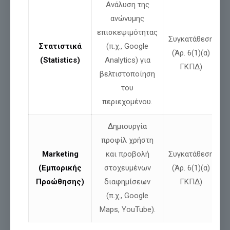
Ανάλυση της
ανώνυμης
επισκεψιμότητας
Μοιράσου
Συγκατάθεση
Στατιστικά
(π.χ., Google
(Άρ. 6(1)(α)
(Statistics)
Analytics) για
ΓΚΠΔ)
βελτιστοποίηση
Σχετικές αναρτήσεις
του
περιεχομένου.
Δημιουργία
προφίλ χρήστη
Marketing
και προβολή
Συγκατάθεση
(Εμπορικής
στοχευμένων
(Άρ. 6(1)(α)
Προώθησης)
διαφημίσεων
ΓΚΠΔ)
(π.χ., Google
Νίκος Παπαδόπουλος: Δήλωση για ψευδές
Maps, YouTube).
δημοσίευμα και αποκατάσταση της