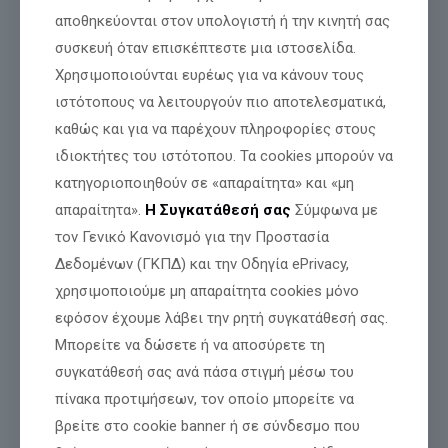
αποθηκεύονται στον υπολογιστή ή την κινητή σας
Αποδεικνύει ότι
υπάρχουν ακόμη άνθρωποι που
αναγνωρίζουν
ποιος εργάζεται καθημερινά μέσα στη Βουλή,
συσκευή όταν επισκέπτεστε μια ιστοσελίδα.
χωρίς δεσμεύσεις, χωρίς κομματικά βαρίδια και χωρίς
Χρησιμοποιούνται ευρέως για να κάνουν τους
αφεντικά.
ιστότοπους να λειτουργούν πιο αποτελεσματικά,
καθώς και για να παρέχουν πληροφορίες στους
ιδιοκτήτες του ιστότοπου. Τα cookies μπορούν να
κατηγοριοποιηθούν σε «απαραίτητα» και «μη
απαραίτητα».
Η Συγκατάθεσή σας
Σύμφωνα με
τον Γενικό Κανονισμό για την Προστασία
Δεδομένων (ΓΚΠΔ) και την Οδηγία ePrivacy,
χρησιμοποιούμε μη απαραίτητα cookies μόνο
εφόσον έχουμε λάβει την ρητή συγκατάθεσή σας.
Μπορείτε να δώσετε ή να αποσύρετε τη
συγκατάθεσή σας ανά πάσα στιγμή μέσω του
πίνακα προτιμήσεων, τον οποίο μπορείτε να
βρείτε στο cookie banner ή σε σύνδεσμο που