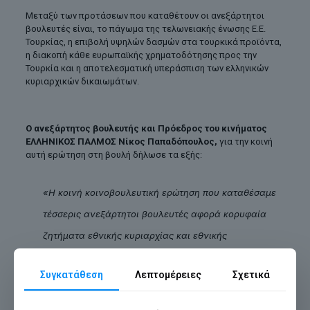
Μεταξύ των προτάσεων που καταθέτουν οι ανεξάρτητοι
βουλευτές είναι, το πάγωμα της τελωνειακής ένωσης Ε.Ε.
Τουρκίας, η επιβολή υψηλών δασμών στα τουρκικά προϊόντα,
η διακοπή κάθε ευρωπαϊκής χρηματοδότησης προς την
Τουρκία και η αποτελεσματική υπεράσπιση των ελληνικών
κυριαρχικών δικαιωμάτων.
Ο ανεξάρτητος βουλευτής και Πρόεδρος του κινήματος
ΕΛΛΗΝΙΚΟΣ ΠΑΛΜΟΣ Νίκος Παπαδόπουλος,
για την κοινή
αυτή ερώτηση στη βουλή δήλωσε τα εξής:
«Η κοινή κοινοβουλευτική ερώτηση που καταθέσαμε
τέσσερις ανεξάρτητοι βουλευτές αφορά κορυφαία
ζητήματα εθνικής κυριαρχίας και εθνικής
αξιοπρέπειας.
Συγκατάθεση
Λεπτομέρειες
Σχετικά