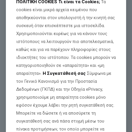
ΠΟΛΙΤΙΚΗ COOKIES
Τι είναι τα Cookies;
Τα
Την ώρα που η Τουρκία συνεχίζει να απειλεί ευθέως
cookies είναι μικρά αρχεία κειμένου που
την Ελλάδα με το casus belli, να προβάλλει
αποθηκεύονται στον υπολογιστή ή την κινητή σας
παράνομες διεκδικήσεις στο Αιγαίο και στην
συσκευή όταν επισκέπτεστε μια ιστοσελίδα.
Ανατολική Μεσόγειο και να εργαλειοποιεί τη στάση
Χρησιμοποιούνται ευρέως για να κάνουν τους
ανοχής της Ευρώπης, η ελληνική πλευρά οφείλει να
ιστότοπους να λειτουργούν πιο αποτελεσματικά,
καθώς και για να παρέχουν πληροφορίες στους
διεκδικήσει αποφασιστικά τα κυριαρχικά της
ιδιοκτήτες του ιστότοπου. Τα cookies μπορούν να
δικαιώματα.
κατηγοριοποιηθούν σε «απαραίτητα» και «μη
απαραίτητα».
Η Συγκατάθεσή σας
Σύμφωνα με
τον Γενικό Κανονισμό για την Προστασία
Η πρωτοβουλία αυτή αποκτά ιδιαίτερη σημασία, διότι
Δεδομένων (ΓΚΠΔ) και την Οδηγία ePrivacy,
συνυπογράφεται από τέσσερις ανεξάρτητους
χρησιμοποιούμε μη απαραίτητα cookies μόνο
βουλευτές, πέρα και πάνω από κομματικές γραμμές.
εφόσον έχουμε λάβει την ρητή συγκατάθεσή σας.
Μπορείτε να δώσετε ή να αποσύρετε τη
Μαζί με τους συναδέλφους ανεξάρτητους βουλευτές
συγκατάθεσή σας ανά πάσα στιγμή μέσω του
Διονύση Βαλτογιάννη, Γιάννη Δημητροκάλλη και
πίνακα προτιμήσεων, τον οποίο μπορείτε να
Γιώργο Μανούσο ενώνουμε τις φωνές μας για να