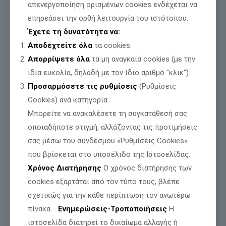
απενεργοποίηση ορισμένων cookies ενδέχεται να
Οι προτάσεις του ΕΛΛΗΝΙΚΟΥ ΠΑΛΜΟΥ για την
εξωτερική
πολιτική
, εδώ:
επηρεάσει την ορθή λειτουργία του ιστότοπου.
https://ellinikospalmos.gr/exoteriki-politiki/
Έχετε τη δυνατότητα να:
Αποδεχτείτε όλα
τα cookies.
Απορρίψετε όλα
τα μη αναγκαία cookies (με την
ίδια ευκολία, δηλαδή με τον ίδιο αριθμό "κλικ").
Μοιράσου
Προσαρμόσετε τις ρυθμίσεις
(Ρυθμίσεις
Cookies) ανά κατηγορία.
Μπορείτε να ανακαλέσετε τη συγκατάθεσή σας
Σχετικές αναρτήσεις
οποιαδήποτε στιγμή, αλλάζοντας τις προτιμήσεις
σας μέσω του συνδέσμου «Ρυθμίσεις Cookies»
που βρίσκεται στο υποσέλιδο της Ιστοσελίδας.
Χρόνος Διατήρησης
Ο χρόνος διατήρησης των
cookies εξαρτάται από τον τύπο τους, βλέπε
σχετικώς για την κάθε περίπτωση τον ανωτέρω
πίνακα.
Ενημερώσεις-Τροποποιήσεις
Η
ιστοσελίδα διατηρεί το δικαίωμα αλλαγής ή