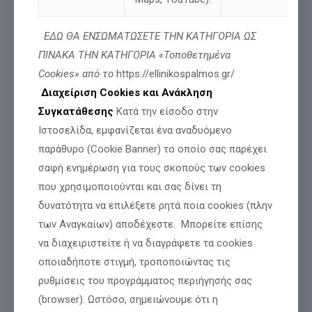
ΕΔΩ ΘΑ ΕΝΣΩΜΑΤΩΣΕΤΕ ΤΗΝ ΚΑΤΗΓΟΡΙΑ ΩΣ
ΠΙΝΑΚΑ ΤΗΝ ΚΑΤΗΓΟΡΙΑ «Τοποθετημένα
Cookies» από το
https://ellinikospalmos.gr/
Διαχείριση Cookies και Ανάκληση
Συγκατάθεσης
Κατά την είσοδο στην
Ιστοσελίδα, εμφανίζεται ένα αναδυόμενο
Από το Γραφείο Τύπου
παράθυρο (Cookie Banner) το οποίο σας παρέχει
σαφή ενημέρωση για τους σκοπούς των cookies
του Ανεξάρτητου Βουλευτή
που χρησιμοποιούνται και σας δίνει τη
Νίκου Παπαδόπουλου
δυνατότητα να επιλέξετε ρητά ποια cookies (πλην
Η ερώτηση με θέμα:
των Αναγκαίων) αποδέχεστε. Μπορείτε επίσης
«
Βέτο στις χρηματοδοτήσεις, υψηλοί δασμοί στα τουρκικά
να διαχειριστείτε ή να διαγράψετε τα cookies
προϊόντα και Πάγωμα της Τελωνειακής Ένωσης ως
απάντηση στο casus belli»,
οποιαδήποτε στιγμή, τροποποιώντας τις
εδώ:
ρυθμίσεις του προγράμματος περιήγησής σας
https://www.hellenicparliament.gr/UserFiles/c0d5184d-7550-
4265-8e0b-078e1bc7375a/13303278.pdf
(browser). Ωστόσο, σημειώνουμε ότι η