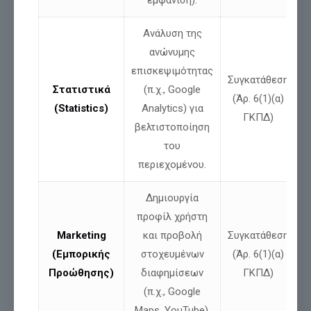
κυβέρνηση
ανθρώπων που έχουν μέσα
στην καρδιά
Ανάλυση της
τους την Ελλάδα,
που θα υπηρετεί ασυμβίβαστα τα
ανώνυμης
συμφέροντα του έθνους και του λαού».
επισκεψιμότητας
Συγκατάθεση
Στατιστικά
(π.χ., Google
(Άρ. 6(1)(α)
(Statistics)
Analytics) για
ΓΚΠΔ)
βελτιστοποίηση
του
περιεχομένου.
Δημιουργία
προφίλ χρήστη
Marketing
και προβολή
Συγκατάθεση
(Εμπορικής
στοχευμένων
(Άρ. 6(1)(α)
Προώθησης)
διαφημίσεων
ΓΚΠΔ)
(π.χ., Google
Maps, YouTube).