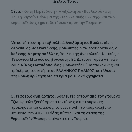
Δελτίο Τύπου
Θέμα:
«Κοινή Παρέμβαση 4 Ανεξάρτητων Βουλευτών στη
Βουλή. Ζητούν Πάγωμα της «Τελωνειακής Ένωσης» και των
ευρωπαϊκών χρηματοδοτήσεων προς την Τουρκία».
Με κοινή τους πρωτοβουλία
4 Ανεξάρτητοι Βουλευτές
, ο
Διονύσιος Βαλτογιάννης
, βουλευτής Αιτωλοακαρνανίας, ο
Ιωάννης Δημητροκάλλης
, βουλευτής Ανατολικής Αττικής, ο
Γεώργιος Μανούσος
, βουλευτής Β2 Δυτικού Τομέα Αθηνών
και ο
Νίκος Παπαδόπουλος
, βουλευτής Β΄ Θεσσαλονίκης και
πρόεδρος του κινήματος ΕΛΛΗΝΙΚΟΣ ΠΑΛΜΟΣ, κατέθεσαν
στη Βουλή ερώτηση για τα κρίσιμα εθνικά ζητήματα.
Οι τέσσερις ανεξάρτητοι βουλευτές ζητούν από τον Υπουργό
Εξωτερικών ξεκάθαρες απαντήσεις στις τουρκικές
προκλήσεις και απειλές, το casus belli, το τουρκολιβυκό
μνημόνιο, την ΑΟΖ Ελλάδας-Κύπρου και τη στάση της
Ευρωπαϊκής Ένωσης απέναντι στην Τουρκία.