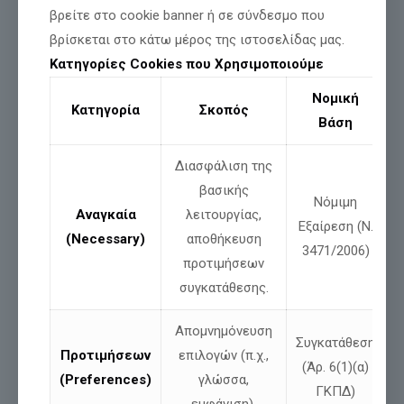
βρείτε στο cookie banner ή σε σύνδεσμο που
τονίσουμε ότι στα εθνικά θέματα
απαιτείται ενότητα,
βρίσκεται στο κάτω μέρος της ιστοσελίδας μας.
ομοψυχία, αποφασιστικότητα
και
ξεκάθαρη εθνική
Κατηγορίες Cookies που Χρησιμοποιούμε
στρατηγική.
Νομική
Κατηγορία
Σκοπός
Βάση
Διασφάλιση της
Οι
πολιτικές κατευνασμού της κυβέρνησης
βασικής
Μητσοτάκη
, όταν η Τουρκία υλοποιεί το δόγμα της
Νόμιμη
Αναγκαία
λειτουργίας,
«γαλάζιας πατρίδας» και απειλεί ανοιχτά την εθνική
Εξαίρεση (Ν.
(Necessary)
αποθήκευση
3471/2006)
μας κυριαρχία είναι ύποπτη. Ενδεχομένως ετοιμάζουν
προτιμήσεων
το σκηνικό για τις
«Πρέσπες του Αιγαίου»
; Δεν
συγκατάθεσης.
εξηγείται τόσος «κατευνασμός». Η κυβέρνηση της
Απομνημόνευση
Νέας Δημοκρατίας δεν υπηρετεί τα εθνικά μας
Συγκατάθεση
Προτιμήσεων
επιλογών (π.χ.,
δίκαια.
(Άρ. 6(1)(α)
(Preferences)
γλώσσα,
ΓΚΠΔ)
εμφάνιση).
Είναι η ώρα η πατρίδα μας να αποκτήσει μια