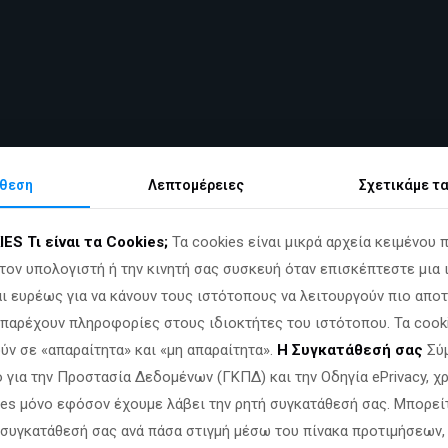
θεση
Λεπτομέρειες
Σχετικά
με τ
IES
Τι είναι τα Cookies;
Τα cookies είναι μικρά αρχεία κειμένου 
τον υπολογιστή ή την κινητή σας συσκευή όταν επισκέπτεστε μια 
ου Παπαδόπουλου
Ανεξάρτητου βουλευτή προέδρου του Ελληνι
ι ευρέως για να κάνουν τους ιστότοπους να λειτουργούν πιο αποτ
της Ελλάδας,
το οποίο ο ομιλητής χαρακτηρίζει
ως τη «Λερ
α παρέχουν πληροφορίες στους ιδιοκτήτες του ιστότοπου. Τα cook
ύν σε «απαραίτητα» και «μη απαραίτητα».
Η Συγκατάθεσή σας
Σύμ
ουθεί μια αναλυτική περιγραφή των βασικών σημείων της ομι
 για την Προστασία Δεδομένων (ΓΚΠΔ) και την Οδηγία ePrivacy, 
ies μόνο εφόσον έχουμε λάβει την ρητή συγκατάθεσή σας. Μπορεί
 συγκατάθεσή σας ανά πάσα στιγμή μέσω του πίνακα προτιμήσεων,
ιοχειρουργός
, ανεξάρτητος βουλευτής
και πολύτεκνος πατ