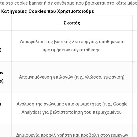
τε στο cookie banner ή σε σύνδεσμο που βρίσκεται στο κάτω μέρ
μερινά.
ν διπλάσιοι από τις γεννήσεις,
τονίζοντας
ότι ο αμιγώς ελλ
.
Κατηγορίες Cookies που Χρησιμοποιούμε
Σκοπός
Διασφάλιση της βασικής λειτουργίας, αποθήκευση
ση
, στα μνημόνια [
05:20
] και
στο κύμα φυγής
(brain drain) πά
 για άλλες χώρες, αφήνοντας την Ελλάδα με έναν πληθυσμό γε
)
προτιμήσεων συγκατάθεσης.
έγασης
για τα νέα ζευγάρια [
07:27
]
:03
].
ων
Απομνημόνευση επιλογών (π.χ., γλώσσα, εμφάνιση).
s)
αι πνευματικά
[
18:45
].
ξης πραγμάτων»,
στη «woke κουλτούρα» και στην αποκοπή της
ά
Ανάλυση της ανώνυμης επισκεψιμότητας (π.χ., Google
Analytics) για βελτιστοποίηση του περιεχομένου.
 Ζευγάρια:
ηση του
γάμου των ομόφυλων ζευγαριών
από την ελληνική 
ιας και του γάμου [
14:52
], [
16:35
],
Δημιουργία προφίλ χρήστη και προβολή στοχευμένων