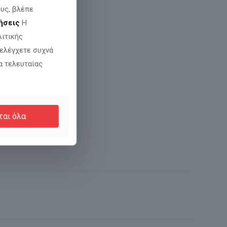
υς, βλέπε
ήσεις
Η
λιτικής
 ελέγχετε συχνά
α τελευταίας
ται όλα