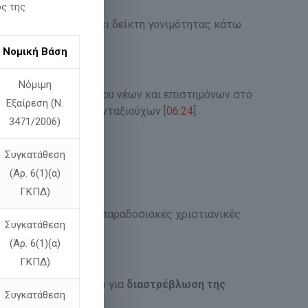
ος της
ηνικός πληθυσμός έχει δείκτη γονιμότητας κάτω
Νομική Βάση
Νόμιμη
νω από 1,1 εκατομμυρίου νέων και επιστημόνων στο
Εξαίρεση (Ν.
ρόντων και χαμηλοσυνταξιούχων [
06:24
].
3471/2006)
Συγκατάθεση
(Άρ. 6(1)(α)
ΓΚΠΔ)
 κοινωνίας από τις παραδοσιακές χριστιανικές
Συγκατάθεση
(Άρ. 6(1)(α)
ΓΚΠΔ)
βουλή, κάνοντας λόγο για
διαστρέβλωση της
Συγκατάθεση