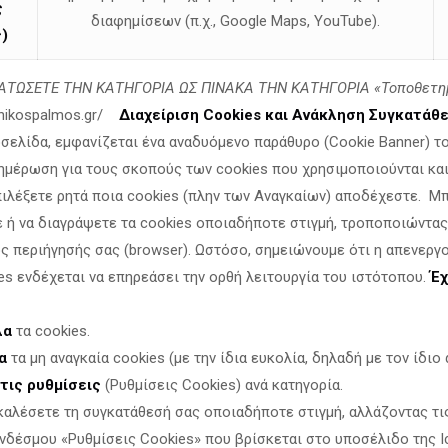
ς
υ δεν αντέδρασε [
15:03
].
διαφημίσεων (π.χ., Google Maps, YouTube).
)
ΤΩΣΕΤΕ ΤΗΝ ΚΑΤΗΓΟΡΙΑ ΩΣ ΠΙΝΑΚΑ ΤΗΝ ΚΑΤΗΓΟΡΙΑ «Τοποθετη
 Ελλάδα (περίπου 350.000 ετησίως), τονίζοντας ότι η έκτρ
τισύλληψης [
linikospalmos.gr/
23:29
Διαχείριση Cookies και Ανάκληση Συγκατάθ
], [
25:12
].
οσελίδα, εμφανίζεται ένα αναδυόμενο παράθυρο (Cookie Banner) τ
ημέρωση για τους σκοπούς των cookies που χρησιμοποιούνται και 
 για τη σωτηρία του έθνους [
31:37
].
πιλέξετε ρητά ποια cookies (πλην των Αναγκαίων) αποδέχεστε. Μ
ας) να έχει θετικό πρόσημο για το δημογραφικό [
31:55
].
ε ή να διαγράψετε τα cookies οποιαδήποτε στιγμή, τροποποιώντας
ης φοροαπαλλαγή των πολύτεκνων οικογενειών
[
33:32
],
ς περιήγησής σας (browser). Ωστόσο, σημειώνουμε ότι η απενεργ
ου χρειάζονται για τη μεταφορά των παιδιών [
33:51
]
es ενδέχεται να επηρεάσει την ορθή λειτουργία του ιστότοπου.
Έχ
ενειών
στην επαρχία
[
33:10
].
λική ρήση «Άφετε τα παιδία ελθείν προς με» [
04:47
],
καλώντας 
λα
τα cookies.
για το μέλλον [
34:20
].
α
τα μη αναγκαία cookies (με την ίδια ευκολία, δηλαδή με τον ίδιο α
τις ρυθμίσεις
(Ρυθμίσεις Cookies) ανά κατηγορία.
καλέσετε τη συγκατάθεσή σας οποιαδήποτε στιγμή, αλλάζοντας τι
νδέσμου «Ρυθμίσεις Cookies» που βρίσκεται στο υποσέλιδο της Ι