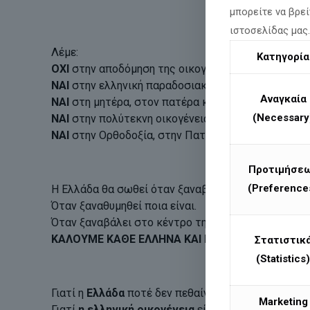
μπορείτε να βρεί
ιστοσελίδας μας
Λέμε:
Κατηγορία
ΟΧΙ
στην αποδόμηση της οικογένειας.
ΝΑΙ
στην ελληνική παραδοσιακή οικογένεια.
Αναγκαία
ΝΑΙ
στη μητέρα, στον πατέρα και στα παιδιά.
(Necessary
ΝΑΙ
στην πολύτεκνη οικογένεια, που αποτελεί ελπί
ΝΑΙ
στην Ορθοδοξία, στην Πατρίδα και στις αξίες 
Προτιμήσε
(Preference
Η Ελλάδα θα σωθεί όταν ξαναβρεί τις ρίζες της.
Όταν ξαναθυμηθεί ποια είναι.
Όταν ξαναβάλει στο κέντρο της ζωής της τον Θεό, 
ΚΑΛΟΥΜΕ ΚΑΘΕ ΕΛΛΗΝΑ ΚΑΙ ΚΑΘΕ ΕΛΛΗΝΙΔΑ
που
Στατιστικ
(Statistics)
Γιατί η
Ελλάδα
ποτέ δεν πεθαίνει.
Marketing
Γιατί
η ελληνική οικογένεια
είναι η καρδιά του Έθν