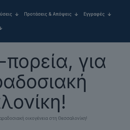
Λύσεις
Προτάσεις & Απόψεις
Εγγραφές
πορεία, για
ραδοσιακή
λονίκη!
αραδοσιακή οικογένεια στη Θεσσαλονίκη!