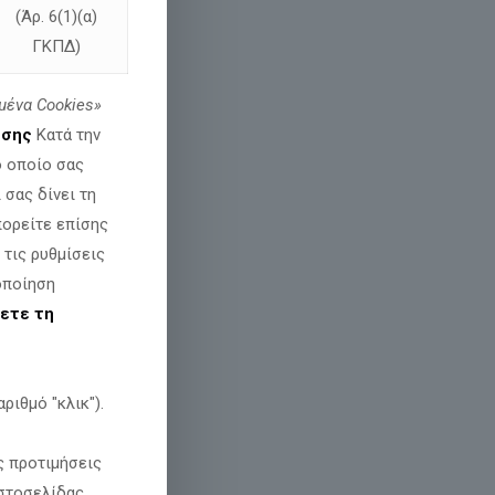
(Άρ. 6(1)(α)
ΓΚΠΔ)
μένα
Cookies»
εσης
Κατά την
ο οποίο σας
σας δίνει τη
πορείτε επίσης
 τις ρυθμίσεις
οποίηση
ετε τη
ριθμό "κλικ").
ς προτιμήσεις
στοσελίδας.