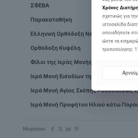
ΣΦΕΒΑ
Χρόνος Διατήρ
σχετικώς για τη
Παρακαταθήκη
ιστοσελίδα διατ
οποιαδήποτε στι
Ελληνική Ορθόδοξη Νεολαία
ώστε να ενημερώ
Ορθόδοξη Κυψέλη
τροποποίησης: 
Φίλοι της Ιεράς Μονής Μεταμορφώσε
Αρνούμ
Ιερά Μονή Εισοδίων της Θεοτόκου Όσ
Ιερά Μονή Αγίας Σκέπης Ροδοπόλεως 
Ιερά Μονή Προφήτου Ηλιού κάτω Πορό
Μοιράσου