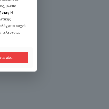
υς, βλέπε
ήσεις
Η
λιτικής
 ελέγχετε συχνά
α τελευταίας
ται όλα