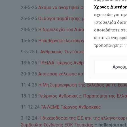
Χρόνος Διατήρ
28-5-25
Ακόμα να αναρτηθεί στην ΕΕ ο Θαλάσσιος
σχετικώς για τη
26-5-25
Οι λόγοι παραίτησης μου από το κόμμα ΝΙΚ
ιστοσελίδα διατ
24-5-25
Η Νομολογία του Δικαστηρίου Ανθρωπίνων
οποιαδήποτε στι
ώστε να ενημερώ
15-5-25
Η κυβέρνηση λειτουργεί καταχρηστικά στ
τροποποίησης: 
9-5-25 Γ
. Ανθρακεύς: Συντάσσομαι ανεπιφύλακτα μ
13-5-25
ΠΥΞΙΔΑ Γιώργος Ανθρακεύς – ΟΧΙ ΧΑΓΗ. Ευ
Αρνούμ
20-3-25
Απόφαση κόλαφος κατά της Ελλάδας λόγω
11-4-25
Η Μη Συμμόρφωση της Ελλάδος με το Ευρω
18-1-25
Γεώργιος Ανθρακεύς: Παραπομπή της Ελλάδ
11-12-24
ΤΑ ΛΕΜΕ Γιώργος Ανθρακεύς
3-12-24
Η δικαιοδοσία της Ε.Ε. επί της ελληνοτου
Συμβούλιο Σύνδεσης ΕΟΚ-Τουρκίας
–
hellasjourna