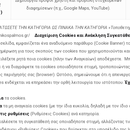
Δημιουργία προφίλ χρήστη και προβολή στοχευμένων
ς
διαφημίσεων (π.χ., Google Maps, YouTube).
)
α (11/ 97 έως 11/ 99 ).
ΤΩΣΕΤΕ ΤΗΝ ΚΑΤΗΓΟΡΙΑ ΩΣ ΠΙΝΑΚΑ ΤΗΝ ΚΑΤΗΓΟΡΙΑ «Τοποθετη
 ΑΝΘΡΑΚΕΑ
linikospalmos.gr/
Διαχείριση Cookies και Ανάκληση Συγκατάθ
ις του πολέμου στο Ιράν. Γιώργος Ανθρακεύς
Ράδιο ΕΝΗΜΕΡΩ
οσελίδα, εμφανίζεται ένα αναδυόμενο παράθυρο (Cookie Banner) τ
ημέρωση για τους σκοπούς των cookies που χρησιμοποιούνται και 
ΕΕ; Ο Γιώργος Ανθρακεύς στο ράδιο Creta Fans
πιλέξετε ρητά ποια cookies (πλην των Αναγκαίων) αποδέχεστε. Μ
 δράση! Γκρεμίστε το
ε ή να διαγράψετε τα cookies οποιαδήποτε στιγμή, τροποποιώντας
λάδος, ως δυνατότητα οριοθέτησης ΑΟΖ με την Κύπρο.
Ionian 
ς περιήγησής σας (browser). Ωστόσο, σημειώνουμε ότι η απενεργ
es ενδέχεται να επηρεάσει την ορθή λειτουργία του ιστότοπου.
Έχ
Ζ Ελλάδος και Κύπρου
. ΡΑΔΙΟ ΓΑΛΑΞΙΑΣ
ρκα στο Αιγαίο
–
ΤV Contra Channel στην εκπομπή επί του
λα
τα cookies.
ιβύη.
Γιώργος Ανθρακεύς.
ΡΑΔΙΟ ΣΤΟ ΚΟΚΚΙΝΟ 105,5
α
τα μη αναγκαία cookies (με την ίδια ευκολία, δηλαδή με τον ίδιο α
τις ρυθμίσεις
(Ρυθμίσεις Cookies) ανά κατηγορία.
ΟΖ Ελλάδος και Λιβύης.
ΡΑΔΙΟ Στο Κόκκινο 105.5
καλέσετε τη συγκατάθεσή σας οποιαδήποτε στιγμή, αλλάζοντας τι
κή πινακοθήκη. Συνέντευξη στο Ράδιο Ενημέρωση.
Ράδιο ΕΝΗ
νδέσμου «Ρυθμίσεις Cookies» που βρίσκεται στο υποσέλιδο της Ι