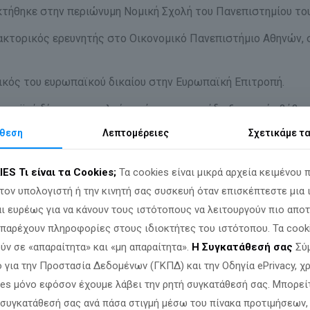
κτήθηκε στην περιώνυμη Νομική Σχολή του Πανεπιστημίου το
ακτορικός ερευνητής στο Οικονομικό Πανεπιστήμιο Αθηνών,
κός του ευρωπαϊκού δικαίου στην Ευρωπαϊκή Επιτροπή.
ρωπαϊκό δίκαιο αποτελούν εχέγγυο και απόδειξη για μία βέβ
θεση
Λεπτομέρειες
Σχετικά
με τ
IES
Τι είναι τα Cookies;
Τα cookies είναι μικρά αρχεία κειμένου 
ΡΩΠΑΙΟΣ ΔΙΚΗΓΟΡΟΣ (A.M: E.E. 101)
τον υπολογιστή ή την κινητή σας συσκευή όταν επισκέπτεστε μια 
ού, Γαλλικού, Γερμανικού και Ενωσιακού δικαίου
ι ευρέως για να κάνουν τους ιστότοπους να λειτουργούν πιο αποτ
α παρέχουν πληροφορίες στους ιδιοκτήτες του ιστότοπου. Τα cook
ύν σε «απαραίτητα» και «μη απαραίτητα».
Η Συγκατάθεσή σας
Σύμ
 για την Προστασία Δεδομένων (ΓΚΠΔ) και την Οδηγία ePrivacy, 
ies μόνο εφόσον έχουμε λάβει την ρητή συγκατάθεσή σας. Μπορεί
 συγκατάθεσή σας ανά πάσα στιγμή μέσω του πίνακα προτιμήσεων,