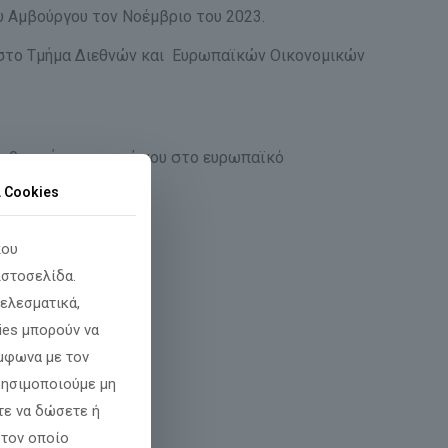
υ Αμβούργου τον Νοέμβριο του 2023.
 στο Τμήμα Διεθνών και Ευρωπαϊκών Οικονομικών
αιη θετική προσφορά μου στο ευρωπαϊκό
α Cookies
που
ιστοσελίδα.
ελεσματικά,
ies μπορούν να
φωνα με τον
χρησιμοποιούμε μη
τε να δώσετε ή
 τον οποίο