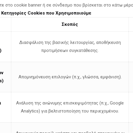
τε στο cookie banner ή σε σύνδεσμο που βρίσκεται στο κάτω μέρ
.
Κατηγορίες Cookies που Χρησιμοποιούμε
φοράς
Σκοπός
Διασφάλιση της βασικής λειτουργίας, αποθήκευση
Κύπρου ως ευρωπαίος δικηγόρος.
)
προτιμήσεων συγκατάθεσης.
ΞΩΤΕΡΙΚΟΥ ΣΤΗΝ ΕΛΛΑΔΑ
ύ διπλώματος νομικής MAITRISE
ων
Απομνημόνευση επιλογών (π.χ., γλώσσα, εμφάνιση).
s)
ιακού διπλώματος νομικής MAGISTER – LEGUM.
ου Νομικής Επιστήμης.
ά
Ανάλυση της ανώνυμης επισκεψιμότητας (π.χ., Google
ΞΩΤΕΡΙΚΟΥ ΣΤΗΝ ΚΥΠΡΟ
Analytics) για βελτιστοποίηση του περιεχομένου.
ύ διπλώματος νομικής MAITRISE
ιακού διπλώματος νομικής MAGISTER – LEGUM.