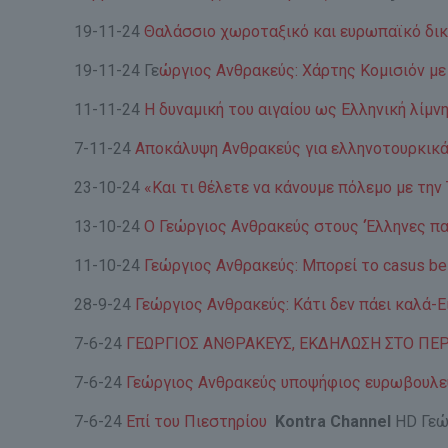
19-11-24
Θαλάσσιο χωροταξικό και ευρωπαϊκό δι
19-11-24 Γε
ώργιος Ανθρακεύς: Χάρτης Κομισιόν με 
11-11-24
Η δυναμική του αιγαίου ως Ελληνική λίμνη
7-11-24
Αποκάλυψη Ανθρακεύς για ελληνοτουρκικά:
23-10-24
«Και τι θέλετε να κάνουμε πόλεμο με την
13-10-24
Ο Γεώργιος Ανθρακεύς στους ‘Έλληνες π
11-10-24
Γεώργιος Ανθρακεύς: Μπορεί το casus bel
28-9-24
Γεώργιος Ανθρακεύς: Κάτι δεν πάει καλά-Ε
7-6-24
ΓΕΩΡΓΙΟΣ ΑΝΘΡΑΚΕΥΣ, ΕΚΔΗΛΩΣΗ ΣΤΟ ΠΕ
7-6-24
Γεώργιος Ανθρακεύς υποψήφιος ευρωβουλε
7-6-24
Επί του Πιεστηρίου
Kontra Channel
HD Γεώ