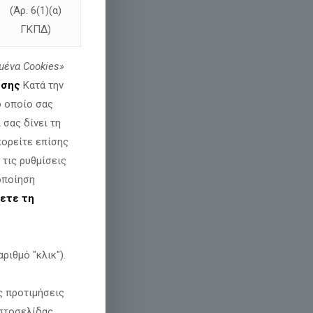
(Άρ. 6(1)(α)
ΓΚΠΔ)
μένα
Cookies»
εσης
Κατά την
ΣΗ Κατερίνης 92.2
ο οποίο σας
σας δίνει τη
πορείτε επίσης
 τις ρυθμίσεις
fm.
οποίηση
ετε τη
 πιεστηρίου
ριθμό "κλικ").
ς προτιμήσεις
ΜΕΡΩΣΗ
στοσελίδας.