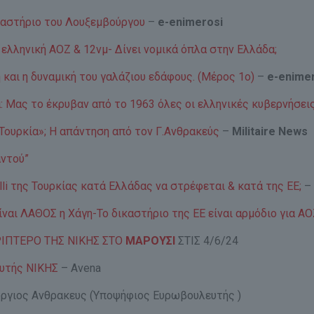
καστήριο του Λουξεμβούργου
–
e-enimerosi
ελληνική ΑΟΖ & 12νμ- Δίνει νομικά όπλα στην Ελλάδα;
 και η δυναμική του γαλάζιου εδάφους. (Μέρος 1ο)
–
e-enime
 Μας το έκρυβαν από το 1963 όλες οι ελληνικές κυβερνήσει
 Τουρκία»; Η απάντηση από τον Γ.Ανθρακεύς
–
Militaire News
αντού”
li της Τουρκίας κατά Ελλάδας να στρέφεται & κατά της ΕΕ;
ίναι ΛΑΘΟΣ η Χάγη-Το δικαστήριο της ΕΕ είναι αρμόδιο για Α
ΡΙΠΤΕΡΟ ΤΗΣ ΝΙΚΗΣ ΣΤΟ
ΜΑΡΟΥΣΙ
ΣΤΙΣ 4/6/24
υτής ΝΙΚΗΣ
– Avena
ργιος Ανθρακευς (Υποψήφιος Ευρωβουλευτής )