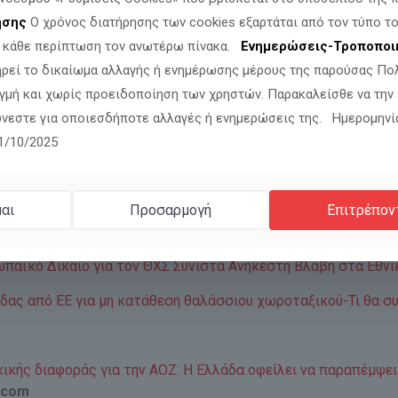
ησης
Ο χρόνος διατήρησης των cookies εξαρτάται από τον τύπο το
 Χωροταξικός Σχεδιασμός-Ξεκινά το πρόστιμο.
ΛΑΜΠΡΟΣ ΚΑΛ
ν κάθε περίπτωση τον ανωτέρω πίνακα.
Ενημερώσεις-Τροποποι
Η. Γεώργιος Ανθρακεύς – Δρ. Νομικής.
FM100
ηρεί το δικαίωμα αλλαγής ή ενημέρωσης μέρους της παρούσας Πο
 Δικαιωμάτων στο Στρασβούργο σε σχέση με την εθνική πιν
γμή και χωρίς προειδοποίηση των χρηστών. Παρακαλείσθε να την
νεστε για οποιεσδήποτε αλλαγές ή ενημερώσεις της. Ημερομηνί
ο ζήτημα των δικαιωμάτων κοινωνικών ομάδων.
ΕΘΝΙΚΗ ΠΙΝ
11/10/2025
ε Ν. Παπαδόπουλο έναν κοινοβουλευτικό Λέοντα της Ορθοδο
ρωπαϊκό Δίκαιο και δικαστήριο της Ε.Ε. του Λουξεμβούργου 
αι
Προσαρμογή
Επιτρέπον
 μη υποβολής έκθεσης Θαλάσσιου Χωροταξικού Σχεδιασμού
παϊκό Δίκαιο για τον ΘΧΣ Συνιστά Ανήκεστη Βλάβη στα Εθν
ας από ΕΕ για μη κατάθεση θαλάσσιου χωροταξικού-Τι θα σ
ρκικής διαφοράς για την ΑΟΖ: Η Ελλάδα οφείλει να παραπέμψε
l.com