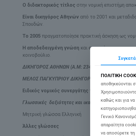
Ο διδακτορικός τίτλος
στην νομική επιστήμη απο
Είναι δικηγόρος Αθηνών
από το 2001 και μεταδιδ
Σπουδών.
Το 2005
πραγματοποίησε πρακτική άσκηση ως νομι
Η αποδεδειγμένη γνώση
και εμπειρία μου στο ευ
κοινοβούλιο.
Συγκατά
ΔΙΚΗΓΟΡΟΣ ΑΘΗΝΩΝ (Α.Μ: 23453),
ΠΟΛΙΤΙΚΗ COOK
ΜΕΛΟΣ ΠΑΓΚΥΠΡΙΟΥ ΔΙΚΗΓΟΡΙΚΟΥ ΣΥΛΛΟΓΟΥ ΩΣ ΕΥ
αποθηκεύονται σ
Ειδικός νομικός συνεργάτης
για ζητήματα Ελληνικ
Χρησιμοποιούντα
καθώς και για ν
Γλωσσικές δεξιότητες και ικανότητες
κατηγοριοποιηθο
Μητρική γλώσσα Ελληνική
Γενικό Κανονισμό
απαραίτητα cook
Άλλες γλώσσες
να αποσύρετε τη