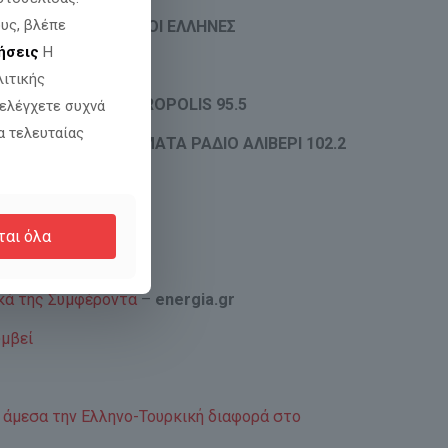
υς, βλέπε
ΑΡΡΥΤΗΣ – ΕΜΕΙΣ ΟΙ ΕΛΛΗΝΕΣ
ήσεις
Η
λιτικής
ακοθήκη
RADIO METROPOLIS 95.5
 ελέγχετε συχνά
α τελευταίας
ΑΚΟΘΗΚΗ ΚΑΙ ΕΚΘΕΜΑΤΑ ΡΑΔΙΟ ΑΛΙΒΕΡΙ 102.2
ξίας
4-5-25
–
ena TV
ται όλα
–
zougla.gr
ικά της Συμφέροντα
–
energia.gr
υμβεί
ι άμεσα την Ελληνο-Τουρκική διαφορά στο