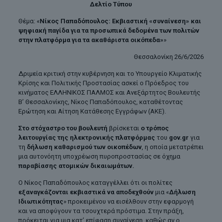
Δελτίο Τύπου
Θέμα: «
Νίκος Παπαδόπουλος: Εκβιαστική «συναίνεση» και
ψηφιακή παγίδα για τα προσωπικά δεδομένα των πολιτών
στην πλατφόρμα για τα ακαθάριστα οικόπεδα»
»
Θεσσαλονίκη 26/6/2026
Δριμεία κριτική στην κυβέρνηση και το Υπουργείο Κλιματικής
Κρίσης και Πολιτικής Προστασίας ασκεί ο Πρόεδρος του
κινήματος ΕΛΛΗΝΙΚΟΣ ΠΑΛΜΟΣ και Ανεξάρτητος Βουλευτής
Β’ Θεσσαλονίκης, Νίκος Παπαδόπουλος, καταθέτοντας
Ερώτηση και Αίτηση Κατάθεσης Εγγράφων (ΑΚΕ).
Στο στόχαστρο του βουλευτή
βρίσκεται
ο τρόπος
λειτουργίας της ηλεκτρονικής πλατφόρμας
του
gov
.gr
για
τη
δήλωση καθαρισμού των οικοπέδων
, η οποία μετατρέπει
μια αυτονόητη υποχρέωση πυροπροστασίας σε όχημα
παραβίασης ατομικών δικαιωμάτων.
Ο Νίκος Παπαδόπουλος καταγγέλλει ότι οι πολίτες
εξαναγκάζονται εκβιαστικά να αποδεχθούν
μια «
Δήλωση
Ιδιωτικότητας
» προκειμένου να εισέλθουν στην εφαρμογή
και να αποφύγουν τα τσουχτερά πρόστιμα. Στην πράξη,
πρόκειται για μια κατ’ επίφαση συναίνεση, καθώς αν ο