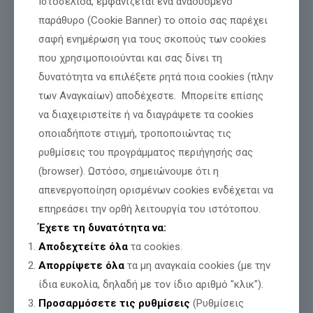
Ιστοσελίδα, εμφανίζεται ένα αναδυόμενο
παράθυρο (Cookie Banner) το οποίο σας παρέχει
Η κοινοβουλευτική ερώτηση στην ιστοσελίδα της Βουλής:
σαφή ενημέρωση για τους σκοπούς των cookies
https://www.hellenicparliament.gr/UserFiles/c0d5184d-7550-
που χρησιμοποιούνται και σας δίνει τη
4265-8e0b-078e1bc7375a/13339594.pdf
δυνατότητα να επιλέξετε ρητά ποια cookies (πλην
των Αναγκαίων) αποδέχεστε. Μπορείτε επίσης
Μοιράσου
να διαχειριστείτε ή να διαγράψετε τα cookies
οποιαδήποτε στιγμή, τροποποιώντας τις
ρυθμίσεις του προγράμματος περιήγησής σας
Σχετικές αναρτήσεις
(browser). Ωστόσο, σημειώνουμε ότι η
απενεργοποίηση ορισμένων cookies ενδέχεται να
επηρεάσει την ορθή λειτουργία του ιστότοπου.
Έχετε τη δυνατότητα να:
Αποδεχτείτε όλα
τα cookies.
Απορρίψετε όλα
τα μη αναγκαία cookies (με την
ίδια ευκολία, δηλαδή με τον ίδιο αριθμό "κλικ").
Προσαρμόσετε τις ρυθμίσεις
(Ρυθμίσεις