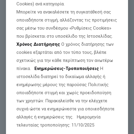
Cookies) ανά κατηγορία.
Μπορείτε να ανακαλέσετε τη συγκατάθεσή σας
οποιαδήποτε στιγμή, αλλάζοντας τις προτιμήσεις
σας μέσω του συνδέσμου «Ρυθμίσεις Cookies»
Τιμή και Δόξα για όσους θυσιάζονται για
που βρίσκεται στο υποσέλιδο της Ιστοσελίδας.
την Πατρίδα μας
Χρόνος Διατήρησης
Ο χρόνος διατήρησης των
cookies εξαρτάται από τον τύπο τους, βλέπε
σχετικώς για την κάθε περίπτωση τον ανωτέρω
Διαβάστε περισσότερα
πίνακα.
Ενημερώσεις-Τροποποιήσεις
Η
ιστοσελίδα διατηρεί το δικαίωμα αλλαγής ή
ενημέρωσης μέρους της παρούσας Πολιτικής
οποιαδήποτε στιγμή και χωρίς προειδοποίηση
των χρηστών. Παρακαλείσθε να την ελέγχετε
συχνά ώστε να ενημερώνεστε για οποιεσδήποτε
αλλαγές ή ενημερώσεις της. Ημερομηνία
τελευταίας τροποποίησης: 11/10/2025