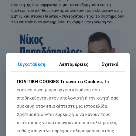
ιδιοκτήτης δεν συμφωνήσει με την επεξεργασία και τη
διάθεση του πλήθους των προσωπικών του δεδομένων στην
ΕΔΥΤΕ
και στους ιδιώτες «συνεργάτες» της,
το σύστημα δεν
του επιτρέπει να εκπληρώσει τη νόμιμη υποχρέωσή του.
Συγκατάθεση
Λεπτομέρειες
Σχετικά
ΠΟΛΙΤΙΚΗ COOKIES
Τι είναι τα Cookies;
Τα
cookies είναι μικρά αρχεία κειμένου που
αποθηκεύονται στον υπολογιστή ή την κινητή σας
συσκευή όταν επισκέπτεστε μια ιστοσελίδα.
Χρησιμοποιούνται ευρέως για να κάνουν τους
ιστότοπους να λειτουργούν πιο αποτελεσματικά,
καθώς και για να παρέχουν πληροφορίες στους