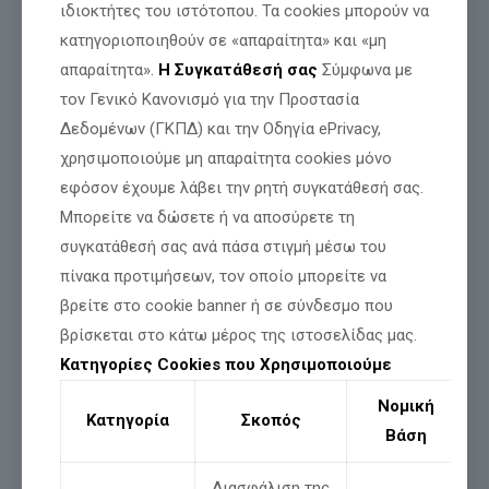
ιδιοκτήτες του ιστότοπου. Τα cookies μπορούν να
κατηγοριοποιηθούν σε «απαραίτητα» και «μη
απαραίτητα».
Η Συγκατάθεσή σας
Σύμφωνα με
τον Γενικό Κανονισμό για την Προστασία
Δεδομένων (ΓΚΠΔ) και την Οδηγία ePrivacy,
χρησιμοποιούμε μη απαραίτητα cookies μόνο
εφόσον έχουμε λάβει την ρητή συγκατάθεσή σας.
Παράλληλα, ο Ανεξάρτητος Βουλευτής αναδεικνύει τη
Μπορείτε να δώσετε ή να αποσύρετε τη
γραφειοκρατική ταλαιπωρία στην οποία υποβάλλονται οι
πολίτες και ζητά επίσημα απολογιστικά στοιχεία για την
συγκατάθεσή σας ανά πάσα στιγμή μέσω του
αποτελεσματικότητα του μέτρου,
αμφισβητώντας
αν η
πίνακα προτιμήσεων, τον οποίο μπορείτε να
ψηφιακή αυτή υποχρέωση προσέφερε ουσιαστικά στην
αντιπυρική προστασία της χώρας κατά τα έτη 2024 και 2025.
βρείτε στο cookie banner ή σε σύνδεσμο που
βρίσκεται στο κάτω μέρος της ιστοσελίδας μας.
Ο ανεξάρτητος βουλευτής Νίκος
Παπδόπουλος με δήλωσή του τονίζει τα
Κατηγορίες Cookies που Χρησιμοποιούμε
εξής:
Νομική
Κατηγορία
Σκοπός
Βάση
«Είναι
αδιανόητο,
προκειμένου να δηλώσει κάποιος
ότι καθάρισε το οικόπεδό του από τα ξερόχορτα, να
Διασφάλιση της