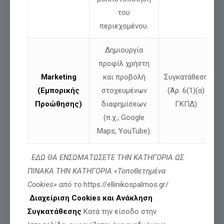
αυτό το ψηφιακό μπάχαλο ή απλώς δημιουργήθηκε
του
μία ακόμη δεξαμενή ψηφιακών δεδομένων;»
περιεχομένου.
Δημιουργία
προφίλ χρήστη
Ο ΕΛΛΗΝΙΚΟΣ ΠΑΛΜΟΣ και ο Νίκος Παπαδόπουλος θα
Marketing
και προβολή
Συγκατάθεση
συνεχίσουν να υπερασπίζονται τα ατομικά
(Εμπορικής
στοχευμένων
(Άρ. 6(1)(α)
δικαιώματα και την
ιδιωτικότητα
των Ελλήνων
Προώθησης)
διαφημίσεων
ΓΚΠΔ)
απέναντι σε κάθε μορφή ψηφιακού αυταρχισμού και
(π.χ., Google
κρατικού εκβιασμού.
Maps, YouTube).
.
ΕΔΩ ΘΑ ΕΝΣΩΜΑΤΩΣΕΤΕ ΤΗΝ ΚΑΤΗΓΟΡΙΑ ΩΣ
ΠΙΝΑΚΑ ΤΗΝ ΚΑΤΗΓΟΡΙΑ «Τοποθετημένα
Από το Γραφείο Τύπου
Cookies» από το
https://ellinikospalmos.gr/
του Ανεξάρτητου Βουλευτή
Διαχείριση Cookies και Ανάκληση
Νίκου Παπαδόπουλου
Συγκατάθεσης
Κατά την είσοδο στην