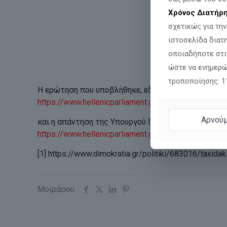
Χρόνος Διατήρ
σχετικώς για τη
ιστοσελίδα διατ
οποιαδήποτε στι
ώστε να ενημερώ
τροποποίησης: 
Η ερώτηση που υποβλήθηκε, εδώ:
https://www.hellenicparliament.gr/UserFiles/c0d
Αρνούμ
και η απάντηση της Υπουργού Πολιτισμού εδώ:
https://www.hellenicparliament.gr/UserFiles/6771
[1]
https://www.dimokratia.gr/politiki/683016/taxida
Μοιράσου