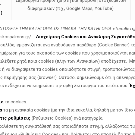
Δημιουργία προφίλ χρήστη και προβολή στοχευμένων
ς
διαφημίσεων (π.χ., Google Maps, YouTube).
)
ΤΩΣΕΤΕ ΤΗΝ ΚΑΤΗΓΟΡΙΑ ΩΣ ΠΙΝΑΚΑ ΤΗΝ ΚΑΤΗΓΟΡΙΑ «Τοποθετη
linikospalmos.gr/
Διαχείριση Cookies και Ανάκληση Συγκατάθ
οσελίδα, εμφανίζεται ένα αναδυόμενο παράθυρο (Cookie Banner) τ
ημέρωση για τους σκοπούς των cookies που χρησιμοποιούνται και 
πιλέξετε ρητά ποια cookies (πλην των Αναγκαίων) αποδέχεστε. Μ
ε ή να διαγράψετε τα cookies οποιαδήποτε στιγμή, τροποποιώντας
υ Πολιτισμού έχει επανειλημμένα προκαλέσει το κοινό αίσθημα
 οι σφοδρά αμφισβητούμενες βλάσφημες εκθέσεις στην Εθνικ
ς περιήγησής σας (browser). Ωστόσο, σημειώνουμε ότι η απενεργ
es ενδέχεται να επηρεάσει την ορθή λειτουργία του ιστότοπου.
Έχ
 τα χρήματα των φορολογουμένων και ποιοι εκπροσωπούν τη 
λα
τα cookies.
κή ενόχληση κανενός υπουργού.
α
τα μη αναγκαία cookies (με την ίδια ευκολία, δηλαδή με τον ίδιο α
απέναντι στη Δημοκρατία και στους πολίτες.
τις ρυθμίσεις
(Ρυθμίσεις Cookies) ανά κατηγορία.
 απαντήσεις, όμως δεν μπορεί να αποφύγει τη δημόσια κρίση γ
καλέσετε τη συγκατάθεσή σας οποιαδήποτε στιγμή, αλλάζοντας τι
αισθησίας γύρω από την πολιτιστική μας κληρονομιά, τα εθν
νδέσμου «Ρυθμίσεις Cookies» που βρίσκεται στο υποσέλιδο της Ι