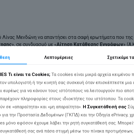
ύ Λίνας Μενδώνη να απαντήσει στα σαφή ερωτήματα που της 
τησης
», σε συνδυασμό με «
Αίτηση Κατάθεσης Εγγράφων
» (Α
θεση
Λεπτομέρειες
Σχετικά
με τ
IES
Τι είναι τα Cookies;
Τα cookies είναι μικρά αρχεία κειμένου 
Μενδώνη στην κοινοβουλευτική ερώτηση που κατέθεσα, με α
ειδικής συμβούλου της κ. Άννας Παναγιωταρέα, αποτελεί
επίδ
τον υπολογιστή ή την κινητή σας συσκευή όταν επισκέπτεστε μια 
ι ευρέως για να κάνουν τους ιστότοπους να λειτουργούν πιο αποτ
α παρέχουν πληροφορίες στους ιδιοκτήτες του ιστότοπου. Τα cook
 του ταξιδιού, τις δαπάνες που επιβάρυναν τον ελληνικό λα
ύν σε «απαραίτητα» και «μη απαραίτητα».
Η Συγκατάθεσή σας
Σύμ
 επέλεξε να επιτεθεί στον ερωτώντα βουλευτή βαφτίζοντας 
 για την Προστασία Δεδομένων (ΓΚΠΔ) και την Οδηγία ePrivacy, 
ies μόνο εφόσον έχουμε λάβει την ρητή συγκατάθεσή σας. Μπορεί
 συγκατάθεσή σας ανά πάσα στιγμή μέσω του πίνακα προτιμήσεων,