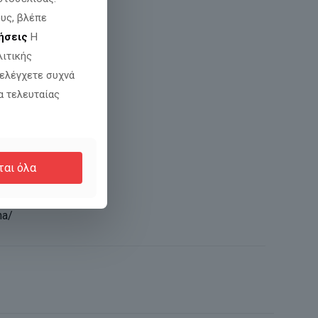
υς, βλέπε
ήσεις
Η
λιτικής
 ελέγχετε συχνά
α τελευταίας
ται όλα
na/