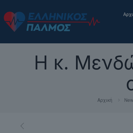
Αρχ
Η κ. Μενδ
Αρχική
Ne