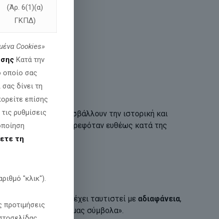
(Άρ. 6(1)(α)
ΓΚΠΔ)
μένα
Cookies»
εσης
Κατά την
ο οποίο σας
σας δίνει τη
πορείτε επίσης
 τις ρυθμίσεις
 με επιλογές που προσβάλλουν την ιστορική και
ή Πινακοθήκη, που στρεφόταν ευθέως κατά της
οποίηση
ετε τη
χώρα στο εξωτερικό.
ριθμό "κλικ").
ια μια πολιτική που έχει ταυτιστεί με
αδιαφάνεια
,
ς προτιμήσεις
ικά και θρησκευτικά μας σύμβολα».
στοσελίδας.