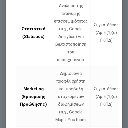
Ανάλυση της
ανώνυμης
επισκεψιμότητας
Συγκατάθεση
Μοιράσου
Στατιστικά
(π.χ., Google
(Άρ. 6(1)(α)
(Statistics)
Analytics) για
ΓΚΠΔ)
βελτιστοποίηση
Σχετικές αναρτήσεις
του
περιεχομένου.
Δημιουργία
προφίλ χρήστη
Marketing
και προβολή
Συγκατάθεση
(Εμπορικής
στοχευμένων
(Άρ. 6(1)(α)
Προώθησης)
διαφημίσεων
ΓΚΠΔ)
(π.χ., Google
Maps, YouTube).