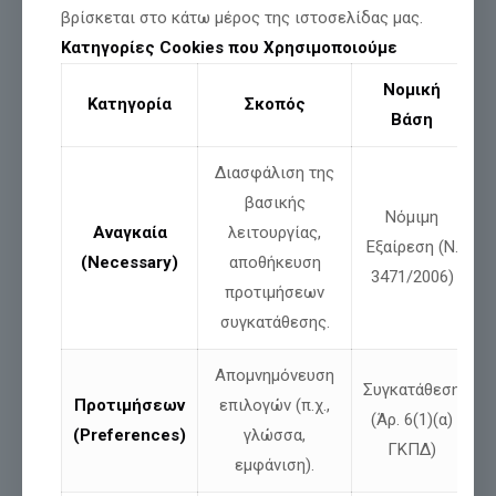
βρίσκεται στο κάτω μέρος της ιστοσελίδας μας.
Πάντα
ένας
ΕΛΛΗΝΙΚΟΣ ΠΑΛΜΟΣ
χτυπά δυνατά
στις ψυχές
Κατηγορίες Cookies που Χρησιμοποιούμε
των Ελλήνων
και τους
ενώνει
σαν μια γροθιά
μπροστά στον
κίνδυνο
Νομική
Κατηγορία
Σκοπός
Βάση
Διασφάλιση της
βασικής
Νόμιμη
Αναγκαία
λειτουργίας,
Εξαίρεση (Ν.
(Necessary)
αποθήκευση
3471/2006)
προτιμήσεων
συγκατάθεσης.
Απομνημόνευση
Συγκατάθεση
Προτιμήσεων
επιλογών (π.χ.,
(Άρ. 6(1)(α)
(Preferences)
γλώσσα,
ΓΚΠΔ)
εμφάνιση).