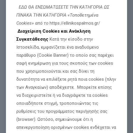
ΕΔΩ ΘΑ ΕΝΣΩΜΑΤΩΣΕΤΕ ΤΗΝ ΚΑΤΗΓΟΡΙΑ ΩΣ
ΜΕΧΡΙ ΚΑΙ ΣΤΟΝ ΠΡΟΕΔΡΟ ΤΗΣ ΒΟΥΛΗΣ
ΠΙΝΑΚΑ ΤΗΝ ΚΑΤΗΓΟΡΙΑ «Τοποθετημένα
ΕΦΤΑΣΕ Ο ΑΓΩΝΑΣ ΜΑΣ ΓΙΑ ΤΟΝ ΓΙΑΝΝΗ-
Cookies» από το
https://ellinikospalmos.gr/
ΒΑΣΙΛΗ ΓΙΑΪΛΑΛΙ.
Διαχείριση Cookies και Ανάκληση
Συγκατάθεσης
Κατά την είσοδο στην
Ιστοσελίδα, εμφανίζεται ένα αναδυόμενο
Διαβάστε περισσότερα
παράθυρο (Cookie Banner) το οποίο σας παρέχει
σαφή ενημέρωση για τους σκοπούς των cookies
που χρησιμοποιούνται και σας δίνει τη
δυνατότητα να επιλέξετε ρητά ποια cookies (πλην
των Αναγκαίων) αποδέχεστε. Μπορείτε επίσης
να διαχειριστείτε ή να διαγράψετε τα cookies
οποιαδήποτε στιγμή, τροποποιώντας τις
ρυθμίσεις του προγράμματος περιήγησής σας
(browser). Ωστόσο, σημειώνουμε ότι η
απενεργοποίηση ορισμένων cookies ενδέχεται να