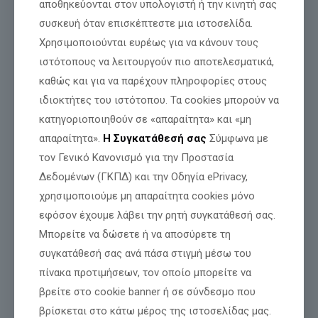
αποθηκεύονται στον υπολογιστή ή την κινητή σας
συσκευή όταν επισκέπτεστε μια ιστοσελίδα.
Χρησιμοποιούνται ευρέως για να κάνουν τους
Στις 10 Μαρτίου 2025
,
ο
βουλευτής Θεσσαλονίκη
Νίκος
ιστότοπους να λειτουργούν πιο αποτελεσματικά,
Παπαδόπουλος
, έχοντας προηγουμένως εξαντλήσει κάθε
κοινοβουλευτικό μέσο,
«κατεβάζει τα βλάσφημα εκθέματα
καθώς και για να παρέχουν πληροφορίες στους
από την Εθνική Πινακοθήκη
.
ιδιοκτήτες του ιστότοπου. Τα cookies μπορούν να
Ακολούθησε:
κατηγοριοποιηθούν σε «απαραίτητα» και «μη
απαραίτητα».
Η Συγκατάθεσή σας
Σύμφωνα με
Παράνομη, αντισυνταγματική
και πολύωρη κράτησή
του στο κτήριο της Εθνικής Πινακοθήκης, παρά την
τον Γενικό Κανονισμό για την Προστασία
βουλευτική του ιδιότητα.
Δεδομένων (ΓΚΠΔ) και την Οδηγία ePrivacy,
Περικοπή κατά το ήμισυ
της βουλευτικής του
χρησιμοποιούμε μη απαραίτητα cookies μόνο
αποζημίωσης
εφόσον έχουμε λάβει την ρητή συγκατάθεσή σας.
Διαγραφή του
από την κοινοβουλευτική ομάδα του
Μπορείτε να δώσετε ή να αποσύρετε τη
κόμματός του.
συγκατάθεσή σας ανά πάσα στιγμή μέσω του
Εξοντωτική Αγωγή
500.000 € (πεντακοσίων χιλιάδων
ευρώ) που διεκδικεί η Εθνική Πινακοθήκη από κάθε έναν
πίνακα προτιμήσεων, τον οποίο μπορείτε να
από τους δύο «ακτιβιστές» (
συνοδευόταν από τον
βρείτε στο cookie banner ή σε σύνδεσμο που
θεολόγο – δημοσιογράφο
Διονύση Μακρή
),
βρίσκεται στο κάτω μέρος της ιστοσελίδας μας.
Αγωγή 200.000
(διακοσίων χιλιάδων ευρώ) του