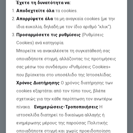
Έχετε τη δυνατότητα να:
ΕΦΤΑΣΕ Ο ΑΓΩΝΑΣ ΜΑΣ ΓΙΑ ΤΟΝ ΓΙΑΝΝΗ-
Αποδεχτείτε όλα
τα cookies.
ΒΑΣΙΛΗ ΓΙΑΪΛΑΛΙ.
Απορρίψετε όλα
τα μη αναγκαία cookies (με την
ίδια ευκολία, δηλαδή με τον ίδιο αριθμό "κλικ").
Διαβάστε περισσότερα
Προσαρμόσετε τις ρυθμίσεις
(Ρυθμίσεις
Cookies) ανά κατηγορία.
Μπορείτε να ανακαλέσετε τη συγκατάθεσή σας
οποιαδήποτε στιγμή, αλλάζοντας τις προτιμήσεις
σας μέσω του συνδέσμου «Ρυθμίσεις Cookies»
που βρίσκεται στο υποσέλιδο της Ιστοσελίδας.
Χρόνος Διατήρησης
Ο χρόνος διατήρησης των
cookies εξαρτάται από τον τύπο τους, βλέπε
σχετικώς για την κάθε περίπτωση τον ανωτέρω
πίνακα.
Ενημερώσεις-Τροποποιήσεις
Η
ιστοσελίδα διατηρεί το δικαίωμα αλλαγής ή
ενημέρωσης μέρους της παρούσας Πολιτικής
οποιαδήποτε στιγμή και χωρίς προειδοποίηση