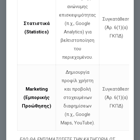
ανώνυμης
Γιατί όταν η πίστη
, η αλήθεια και η αγάπη για την πατρίδα
συναντούν την αποφασιστικότητα ενός ανθρώπου και την
επισκεψιμότητας
Συγκατάθεση
αφύπνιση ενός λαού, τότε
η ιστορία δεν γράφεται από τους
Στατιστικά
(π.χ., Google
ισχυρούς, αλλά από αυτούς που τολμούν να αγωνιστούν.
(Άρ. 6(1)(α)
(Statistics)
Analytics) για
ΓΚΠΔ)
Και ο Ελληνικός Παλμός μόλις άρχισε να χτυπά!
βελτιστοποίηση
του
περιεχομένου.
Δημιουργία
προφίλ χρήστη
Marketing
και προβολή
Συγκατάθεση
(Εμπορικής
στοχευμένων
(Άρ. 6(1)(α)
Προώθησης)
διαφημίσεων
ΓΚΠΔ)
(π.χ., Google
Maps, YouTube).
ΕΔΩ ΘΑ ΕΝΣΩΜΑΤΩΣΕΤΕ ΤΗΝ ΚΑΤΗΓΟΡΙΑ ΩΣ