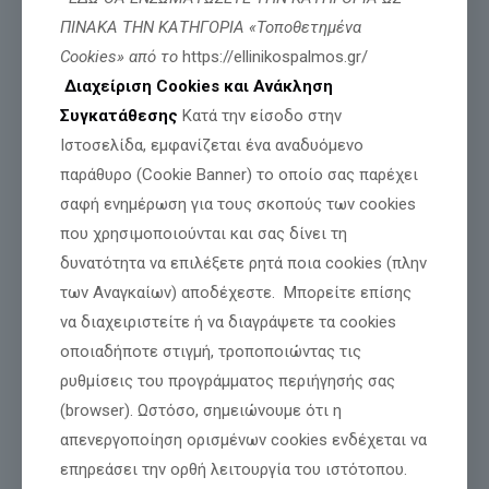
ΠΙΝΑΚΑ ΤΗΝ ΚΑΤΗΓΟΡΙΑ «Τοποθετημένα
Μοιράσου
Cookies» από το
https://ellinikospalmos.gr/
Διαχείριση Cookies και Ανάκληση
Συγκατάθεσης
Κατά την είσοδο στην
Σχετικές αναρτήσεις
Ιστοσελίδα, εμφανίζεται ένα αναδυόμενο
παράθυρο (Cookie Banner) το οποίο σας παρέχει
σαφή ενημέρωση για τους σκοπούς των cookies
που χρησιμοποιούνται και σας δίνει τη
δυνατότητα να επιλέξετε ρητά ποια cookies (πλην
των Αναγκαίων) αποδέχεστε. Μπορείτε επίσης
να διαχειριστείτε ή να διαγράψετε τα cookies
οποιαδήποτε στιγμή, τροποποιώντας τις
ρυθμίσεις του προγράμματος περιήγησής σας
(browser). Ωστόσο, σημειώνουμε ότι η
απενεργοποίηση ορισμένων cookies ενδέχεται να
επηρεάσει την ορθή λειτουργία του ιστότοπου.
ΜΕΧΡΙ ΚΑΙ ΣΤΟΝ ΠΡΟΕΔΡΟ ΤΗΣ ΒΟΥΛΗΣ