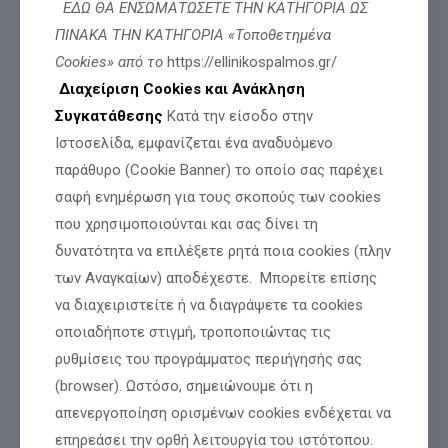
ΕΔΩ ΘΑ ΕΝΣΩΜΑΤΩΣΕΤΕ ΤΗΝ ΚΑΤΗΓΟΡΙΑ ΩΣ
ΠΙΝΑΚΑ ΤΗΝ ΚΑΤΗΓΟΡΙΑ «Τοποθετημένα
Cookies» από το
https://ellinikospalmos.gr/
Διαχείριση Cookies και Ανάκληση
Συγκατάθεσης
Κατά την είσοδο στην
Ιστοσελίδα, εμφανίζεται ένα αναδυόμενο
παράθυρο (Cookie Banner) το οποίο σας παρέχει
σαφή ενημέρωση για τους σκοπούς των cookies
που χρησιμοποιούνται και σας δίνει τη
δυνατότητα να επιλέξετε ρητά ποια cookies (πλην
Αναμένεται η απόφαση για την χορήγηση
των Αναγκαίων) αποδέχεστε. Μπορείτε επίσης
πολιτικού ασύλου στον Γιάννη-Βασίλη
να διαχειριστείτε ή να διαγράψετε τα cookies
Γιαϊλαλί
οποιαδήποτε στιγμή, τροποποιώντας τις
ρυθμίσεις του προγράμματος περιήγησής σας
(browser). Ωστόσο, σημειώνουμε ότι η
Διαβάστε περισσότερα
απενεργοποίηση ορισμένων cookies ενδέχεται να
επηρεάσει την ορθή λειτουργία του ιστότοπου.