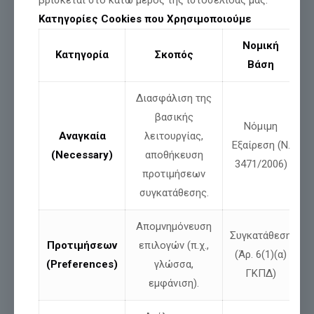
βρίσκεται στο κάτω μέρος της ιστοσελίδας μας.
Και η καρδιά αυτή — δεν μπαίνει σε ψηφιακό κλουβί.
Κατηγορίες Cookies που Χρησιμοποιούμε
ΔΥΟ ΗΜΕΡΕΣ, ΕΝΑΣ ΑΓΩΝΑΣ
Νομική
ΑΓΩΝΑΣ ΔΙΑΡΚΕΙΣ
Κατηγορία
Σκοπός
Βάση
Αθήνα — Σάββατο 1/11 — 17:00
OTEAcademy, Μαρούσι
Διασφάλιση της
Κίνδυνοι & Προκλήσεις του Ψηφιακού Μετασχηματισμού
βασικής
Νόμιμη
Καστοριά — Κυριακή 2/11
Αναγκαία
λειτουργίας,
Εξαίρεση (Ν.
(Necessary)
αποθήκευση
Ι. Μονή Αγ. Παρασκευής Βασιλιάδας — Θεία Λειτουργία
3471/2006)
16:30 Passenger Café – Συνάντηση Ομιλία: Προσωπικός
προτιμήσεων
Αριθμός & Ελευθερία του Πολίτη
συγκατάθεσης.
Απομνημόνευση
Συγκατάθεση
Προτιμήσεων
επιλογών (π.χ.,
Μοιράσου
(Άρ. 6(1)(α)
(Preferences)
γλώσσα,
ΓΚΠΔ)
εμφάνιση).
Σχετικές αναρτήσεις