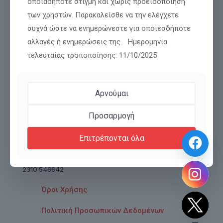
οποιαδήποτε στιγμή και χωρίς προειδοποίηση
των χρηστών. Παρακαλείσθε να την ελέγχετε
συχνά ώστε να ενημερώνεστε για οποιεσδήποτε
αλλαγές ή ενημερώσεις της. Ημερομηνία
τελευταίας τροποποίησης: 11/10/2025
Πολυτεχνείου 45,
Αρνούμαι
Θεσσαλονίκη
T.K.: 54625
Προσαρμογή
Τηλέφωνο 1:
Επιτρέπονται όλα
2310 527441
Τηλέφωνο 2:
2310 546642
Όροι Χρήσης
Πολιτική Προσωπικών Δεδομένων