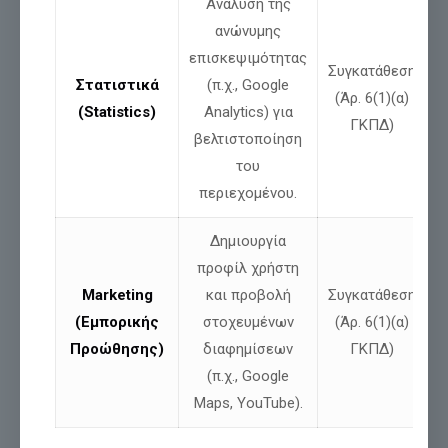
Ανάλυση της
ανώνυμης
επισκεψιμότητας
Συγκατάθεση
Στατιστικά
(π.χ., Google
(Άρ. 6(1)(α)
(Statistics)
Analytics) για
ΓΚΠΔ)
βελτιστοποίηση
του
περιεχομένου.
Δημιουργία
Νίκος Παπαδόπουλος: Δήλωση για ψευδές
δημοσίευμα και αποκατάσταση της
προφίλ χρήστη
αλήθειας
Marketing
και προβολή
Συγκατάθεση
(Εμπορικής
στοχευμένων
(Άρ. 6(1)(α)
Προώθησης)
διαφημίσεων
ΓΚΠΔ)
Διαβάστε περισσότερα
(π.χ., Google
Maps, YouTube).