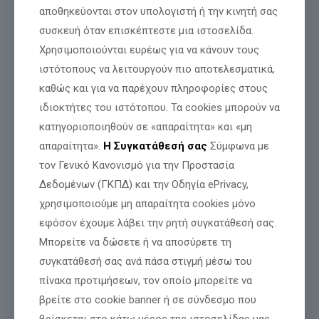
αποθηκεύονται στον υπολογιστή ή την κινητή σας
συσκευή όταν επισκέπτεστε μια ιστοσελίδα.
Χρησιμοποιούνται ευρέως για να κάνουν τους
Οι πρόγονοί μας είπαν ΟΧΙ στους κατακτητές.
ιστότοπους να λειτουργούν πιο αποτελεσματικά,
Εμείς λέμε ΟΧΙ στον ψηφιακό ολοκληρωτισμό.
καθώς και για να παρέχουν πληροφορίες στους
ΚΟΙΝΗ ΑΝΑΚΟΙΝΩΣΗ ΑΓΩΝΑ & ΠΙΣΤΗΣ
ιδιοκτήτες του ιστότοπου. Τα cookies μπορούν να
EKSODOS
ΕΛΛΗΝΙΚΟΣ ΠΑΛΜΟΣ – ΠΑΝΕΛΛΗΝΙΑ ΚΙΝΗΣΗ ΚΑΤΑ ΤΟΥ
κατηγοριοποιηθούν σε «απαραίτητα» και «μη
ΨΗΦΙΑΚΟΥ ΟΛΟΚΛΗΡΩΤΙΣΜΟΥ – ΕΣΤΙΑ ΠΑΤΕΡΙΚΩΝ ΜΕΛΕΤΩΝ
απαραίτητα».
Η Συγκατάθεσή σας
Σύμφωνα με
Ενώνουμε τις φωνές μας.
Ενώνουμε τον αγώνα μας.
τον Γενικό Κανονισμό για την Προστασία
Δεδομένων (ΓΚΠΔ) και την Οδηγία ePrivacy,
➡️Ο Ελληνικός Παλμός στέκεται στο πλευρό της Κίνησης
«Έξοδος» και στηρίζει κάθε ελεύθερο Έλληνα που αρνείται να
χρησιμοποιούμε μη απαραίτητα cookies μόνο
παραδοθεί στη νέα εποχή του ψηφιακού ζυγού.
εφόσον έχουμε λάβει την ρητή συγκατάθεσή σας.
Γιατί η Ελλάδα γεννά Λεωνίδες, όχι QR codes.
Μπορείτε να δώσετε ή να αποσύρετε τη
Όσοι παίζετε με την ελευθερία του λαού,
συγκατάθεσή σας ανά πάσα στιγμή μέσω του
ακούστε καλά:
ΕΛΛΗΝΕΣ ΕΙΜΑΣΤΕ — ΔΕΝ ΜΑΣ ΚΟΥΜΑΝΤΑΡΕΤΕ ΜΕ ΚΟΥΜΠΙΑ.
πίνακα προτιμήσεων, τον οποίο μπορείτε να
βρείτε στο cookie banner ή σε σύνδεσμο που
Ο Ελληνικός Παλμός θα είναι εκεί όπου χτυπά η καρδιά της
ελευθερίας.