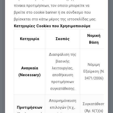
(μπροστά στη στάση του ΗΣΑΠ)
πίνακα προτιμήσεων, τον οποίο μπορείτε να
Ομιλητές:
βρείτε στο cookie banner ή σε σύνδεσμο που
βρίσκεται στο κάτω μέρος της ιστοσελίδας μας.
Νίκος Παπαδόπουλος
Κωνσταντίνος Βαθιώτης
Κατηγορίες Cookies που Χρησιμοποιούμε
Διονύσιος Μακρής
Νομική
Κατηγορία
Σκοπός
Βάση
Μοιράσου
Διασφάλιση της
βασικής
Νόμιμη
Αναγκαία
λειτουργίας,
Εξαίρεση (Ν.
Σχετικές αναρτήσεις
(Necessary)
αποθήκευση
3471/2006)
προτιμήσεων
συγκατάθεσης.
Απομνημόνευση
Συγκατάθεση
Προτιμήσεων
επιλογών (π.χ.,
(Άρ. 6(1)(α)