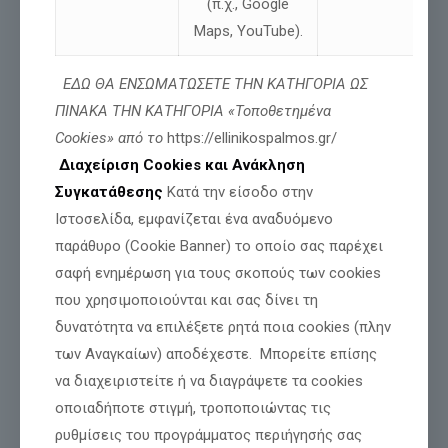
(π.χ., Google
Maps, YouTube).
ΕΔΩ ΘΑ ΕΝΣΩΜΑΤΩΣΕΤΕ ΤΗΝ ΚΑΤΗΓΟΡΙΑ ΩΣ
ΠΙΝΑΚΑ ΤΗΝ ΚΑΤΗΓΟΡΙΑ «Τοποθετημένα
Τιμή και Δόξα για όσους θυσιάζονται για
Cookies» από το
https://ellinikospalmos.gr/
την Πατρίδα μας
Διαχείριση Cookies και Ανάκληση
Συγκατάθεσης
Κατά την είσοδο στην
Ιστοσελίδα, εμφανίζεται ένα αναδυόμενο
Διαβάστε περισσότερα
παράθυρο (Cookie Banner) το οποίο σας παρέχει
σαφή ενημέρωση για τους σκοπούς των cookies
που χρησιμοποιούνται και σας δίνει τη
δυνατότητα να επιλέξετε ρητά ποια cookies (πλην
των Αναγκαίων) αποδέχεστε. Μπορείτε επίσης
να διαχειριστείτε ή να διαγράψετε τα cookies
οποιαδήποτε στιγμή, τροποποιώντας τις
ρυθμίσεις του προγράμματος περιήγησής σας