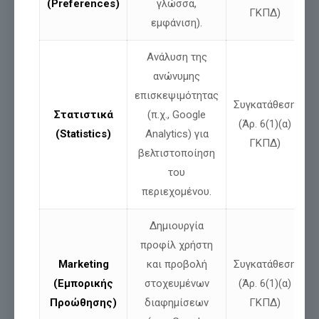
(Preferences)
γλώσσα,
ΓΚΠΔ)
εμφάνιση).
Ανάλυση της
Νίκος Παπαδόπουλος: Δήλωση για ψευδές
ανώνυμης
δημοσίευμα και αποκατάσταση της
επισκεψιμότητας
αλήθειας
Συγκατάθεση
Στατιστικά
(π.χ., Google
(Άρ. 6(1)(α)
(Statistics)
Analytics) για
ΓΚΠΔ)
βελτιστοποίηση
Διαβάστε περισσότερα
του
περιεχομένου.
Δημιουργία
προφίλ χρήστη
Marketing
και προβολή
Συγκατάθεση
(Εμπορικής
στοχευμένων
(Άρ. 6(1)(α)
Προώθησης)
διαφημίσεων
ΓΚΠΔ)