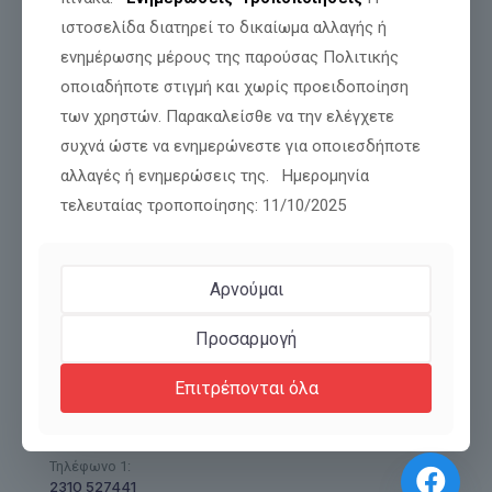
ΜΕΤΑΜΟΡΦΩΣΗ! ΑΠΟ ΛΥΚΟΙ ΝΑ ΓΙΝΟΥΜΕ
ΑΡΝΙΑ ΚΑΙ ΑΠΟ ΚΟΡΑΚΙΑ ΠΕΡΙΣΤΕΡΙΑ.
ιστοσελίδα διατηρεί το δικαίωμα αλλαγής ή
ενημέρωσης μέρους της παρούσας Πολιτικής
οποιαδήποτε στιγμή και χωρίς προειδοποίηση
Διαβάστε περισσότερα
των χρηστών. Παρακαλείσθε να την ελέγχετε
συχνά ώστε να ενημερώνεστε για οποιεσδήποτε
αλλαγές ή ενημερώσεις της. Ημερομηνία
τελευταίας τροποποίησης: 11/10/2025
Αρνούμαι
Προσαρμογή
Πολυτεχνείου 45,
Θεσσαλονίκη
Επιτρέπονται όλα
T.K.: 54625
Τηλέφωνο 1:
2310 527441