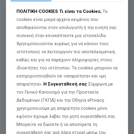
ΠΟΛΙΤΙΚΗ COOKIES
Τι είναι τα Cookies;
Τα
cookies είναι μικρά αρχεία κειμένου που
αποθηκεύονται στον υπολογιστή ή την κινητή σας
συσκευή όταν επισκέπτεστε μια ιστοσελίδα.
Χρησιμοποιούνται ευρέως για να κάνουν τους
ιστότοπους να λειτουργούν πιο αποτελεσματικά,
ΜΑΡΟΥΣΗ ΔΕΥΤΕΡΑ 9-2-26
καθώς και για να παρέχουν πληροφορίες στους
ιδιοκτήτες του ιστότοπου. Τα cookies μπορούν να
κατηγοριοποιηθούν σε «απαραίτητα» και «μη
απαραίτητα».
Η Συγκατάθεσή σας
Σύμφωνα με
τον Γενικό Κανονισμό για την Προστασία
Δεδομένων (ΓΚΠΔ) και την Οδηγία ePrivacy,
χρησιμοποιούμε μη απαραίτητα cookies μόνο
εφόσον έχουμε λάβει την ρητή συγκατάθεσή σας.
Μπορείτε να δώσετε ή να αποσύρετε τη
Δευτέρα 9/2 ώρα 19:00
NoBell Restaurant-Café
συγκατάθεσή σας ανά πάσα στιγμή μέσω του