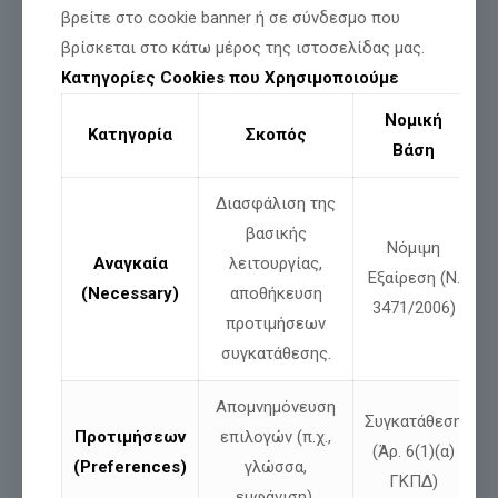
βρείτε στο cookie banner ή σε σύνδεσμο που
Είμαστε άνθρωποι σαν κι εσένα.
βρίσκεται στο κάτω μέρος της ιστοσελίδας μας.
Με
αγωνίες,
Κατηγορίες Cookies που Χρησιμοποιούμε
με
πίστη,
με
θέληση να αλλάξουμε τα πράγματα.
Νομική
Κατηγορία
Σκοπός
Στη Λαμία,
μεγαλώνουμε έναν κύκλο επικοινωνίας, αλήθειας
Βάση
και ελπίδας.
Και
θέλουμε και ΕΣΕΝΑ μέσα σε αυτόν
.
Διασφάλιση της
βασικής
Γιατί η δύναμη δεν είναι στα λόγια…
Νόμιμη
είναι
στα έργα!
Αναγκαία
λειτουργίας,
Εξαίρεση (Ν.
είναι
στην ενότητα!
(Necessary)
αποθήκευση
είναι
στο
ΟΛΟΙ ΜΑΖΙ ΜΠΟΡΟΥΜΕ.
3471/2006)
προτιμήσεων
ΜΗ ΛΕΙΨΕΙΣ.
συγκατάθεσης.
Έλα
να γνωριστούμε.
Έλα
να γίνεις μέρος του
ΕΛΛΗΝΙΚΟΥ ΠΑΛΜΟΥ.
Απομνημόνευση
Συγκατάθεση
Προτιμήσεων
επιλογών (π.χ.,
(Άρ. 6(1)(α)
(Preferences)
γλώσσα,
ΓΚΠΔ)
εμφάνιση).