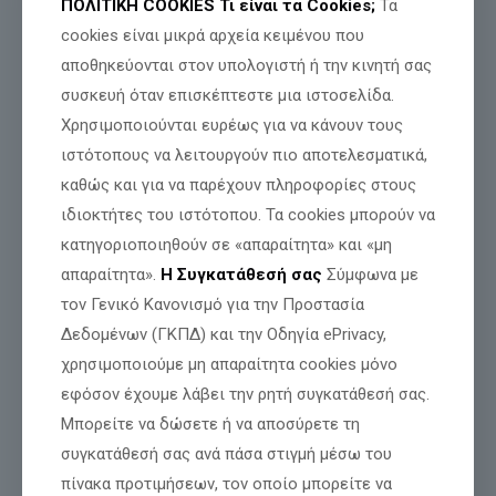
ΠΟΛΙΤΙΚΗ COOKIES
Τι είναι τα Cookies;
Τα
cookies είναι μικρά αρχεία κειμένου που
αποθηκεύονται στον υπολογιστή ή την κινητή σας
συσκευή όταν επισκέπτεστε μια ιστοσελίδα.
Χρησιμοποιούνται ευρέως για να κάνουν τους
ιστότοπους να λειτουργούν πιο αποτελεσματικά,
καθώς και για να παρέχουν πληροφορίες στους
ιδιοκτήτες του ιστότοπου. Τα cookies μπορούν να
κατηγοριοποιηθούν σε «απαραίτητα» και «μη
απαραίτητα».
Η Συγκατάθεσή σας
Σύμφωνα με
τον Γενικό Κανονισμό για την Προστασία
Δεδομένων (ΓΚΠΔ) και την Οδηγία ePrivacy,
Σε μια εποχή
που όλοι μιλούν αλλά λίγοι τολμούν να πουν την
χρησιμοποιούμε μη απαραίτητα cookies μόνο
αλήθεια, εμείς
ερχόμαστε στη Λαμία
για
να γνωριστούμε
εφόσον έχουμε λάβει την ρητή συγκατάθεσή σας.
από κοντά.
Μπορείτε να δώσετε ή να αποσύρετε τη
Έλα
να δεις ποιοι είμαστε.
συγκατάθεσή σας ανά πάσα στιγμή μέσω του
Έλα
να ακούσεις όσα ΔΕΝ σου λένε.
Έλα
να μιλήσουμε για αυτά που πραγματικά σε καίνε.
πίνακα προτιμήσεων, τον οποίο μπορείτε να