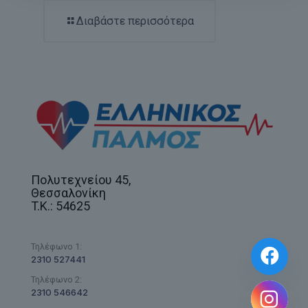
Διαβάστε περισσότερα
Πολυτεχνείου 45,
Θεσσαλονίκη
T.K.: 54625
Τηλέφωνο 1:
2310 527441
Τηλέφωνο 2:
2310 546642