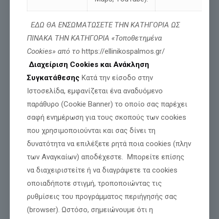
ΕΔΩ ΘΑ ΕΝΣΩΜΑΤΩΣΕΤΕ ΤΗΝ ΚΑΤΗΓΟΡΙΑ ΩΣ
ΠΙΝΑΚΑ ΤΗΝ ΚΑΤΗΓΟΡΙΑ «Τοποθετημένα
ΜΕΧΡΙ ΚΑΙ ΣΤΟΝ ΠΡΟΕΔΡΟ ΤΗΣ ΒΟΥΛΗΣ
Cookies» από το
https://ellinikospalmos.gr/
ΕΦΤΑΣΕ Ο ΑΓΩΝΑΣ ΜΑΣ ΓΙΑ ΤΟΝ ΓΙΑΝΝΗ-
Διαχείριση Cookies και Ανάκληση
ΒΑΣΙΛΗ ΓΙΑΪΛΑΛΙ.
Συγκατάθεσης
Κατά την είσοδο στην
Ιστοσελίδα, εμφανίζεται ένα αναδυόμενο
παράθυρο (Cookie Banner) το οποίο σας παρέχει
Διαβάστε περισσότερα
σαφή ενημέρωση για τους σκοπούς των cookies
που χρησιμοποιούνται και σας δίνει τη
δυνατότητα να επιλέξετε ρητά ποια cookies (πλην
των Αναγκαίων) αποδέχεστε. Μπορείτε επίσης
να διαχειριστείτε ή να διαγράψετε τα cookies
οποιαδήποτε στιγμή, τροποποιώντας τις
ρυθμίσεις του προγράμματος περιήγησής σας
(browser). Ωστόσο, σημειώνουμε ότι η