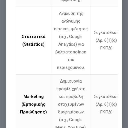
Ανάλυση της
ανώνυμης
επισκεψιμότητας
Συγκατάθεση
Στατιστικά
(π.χ., Google
(Άρ. 6(1)(α)
Μοιράσου
(Statistics)
Analytics) για
ΓΚΠΔ)
βελτιστοποίηση
του
Σχετικές αναρτήσεις
περιεχομένου.
Δημιουργία
προφίλ χρήστη
Marketing
και προβολή
Συγκατάθεση
(Εμπορικής
στοχευμένων
(Άρ. 6(1)(α)
Προώθησης)
διαφημίσεων
ΓΚΠΔ)
(π.χ., Google
Maps, YouTube).