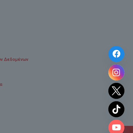
ών Δεδομένων
τα
chaty