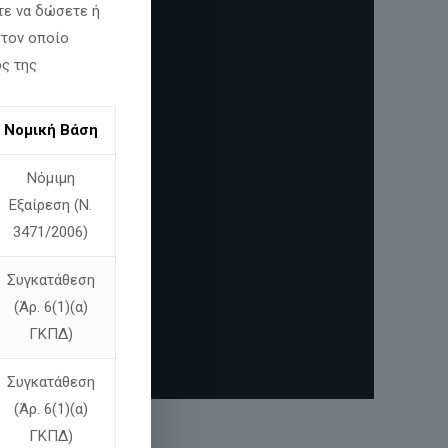
τε να δώσετε ή
 τον οποίο
ος της
Νομική Βάση
Νόμιμη
Εξαίρεση (Ν.
3471/2006)
Συγκατάθεση
(Άρ. 6(1)(α)
ΓΚΠΔ)
Συγκατάθεση
(Άρ. 6(1)(α)
ΓΚΠΔ)