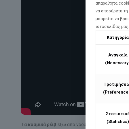
απαραίτητα cook
να αποσύρετε τη
μπορείτε να βρεί
ιστοσελίδας μας
Κατηγορία
Αναγκαία
(Necessary
Προτιμήσε
(Preference
Στατιστικ
(Statistics)
Τα κοσμικά ρέιβ
έξω από ναούς δεν έχουν
καμία σ