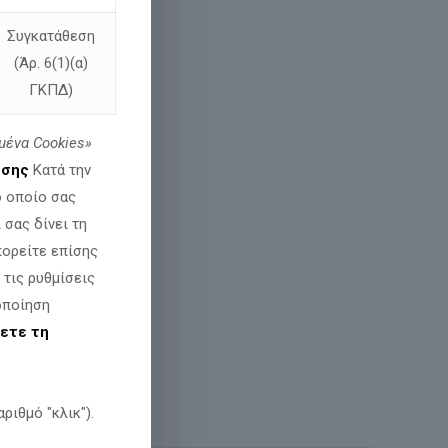
Συγκατάθεση
(Άρ. 6(1)(α)
ΓΚΠΔ)
μένα
Cookies»
εσης
Κατά την
ο οποίο σας
σας δίνει τη
πορείτε επίσης
 τις ρυθμίσεις
οποίηση
ετε τη
ριθμό "κλικ").