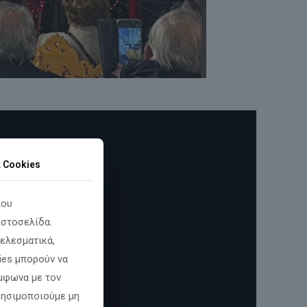
α Cookies
που
ιστοσελίδα.
ελεσματικά,
ies μπορούν να
φωνα με τον
χρησιμοποιούμε μη