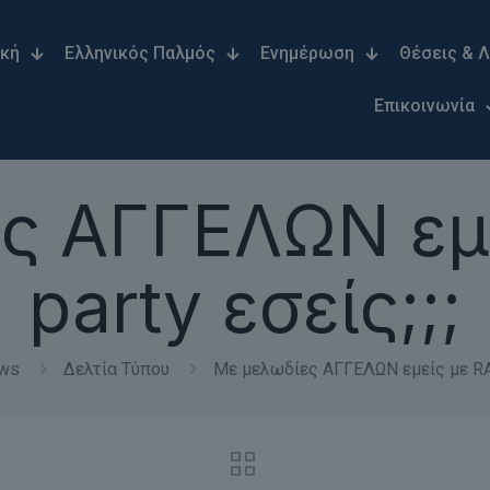
ική
Ελληνικός Παλμός
Ενημέρωση
Θέσεις & 
Επικοινωνία
ς ΑΓΓΕΛΩΝ εμ
party εσείς;;;
ws
Δελτία Τύπου
Με μελωδίες ΑΓΓΕΛΩΝ εμείς με RAVE