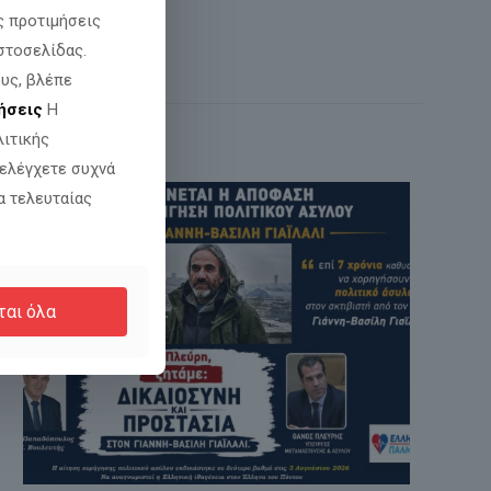
ς προτιμήσεις
στοσελίδας.
υς, βλέπε
ήσεις
Η
λιτικής
 ελέγχετε συχνά
α τελευταίας
ται όλα