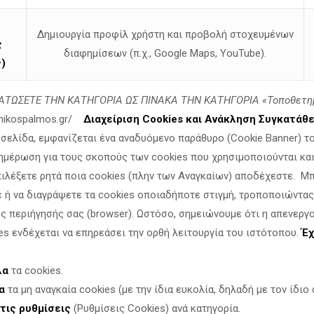
Δημιουργία προφίλ χρήστη και προβολή στοχευμένων
ς
διαφημίσεων (π.χ., Google Maps, YouTube).
)
 ηρεμία και τη γαλήνη —
σουμε αυτές τις άγιες ημέρες.
ΤΩΣΕΤΕ ΤΗΝ ΚΑΤΗΓΟΡΙΑ ΩΣ ΠΙΝΑΚΑ ΤΗΝ ΚΑΤΗΓΟΡΙΑ «Τοποθετη
linikospalmos.gr/
Διαχείριση Cookies και Ανάκληση Συγκατάθ
οσελίδα, εμφανίζεται ένα αναδυόμενο παράθυρο (Cookie Banner) τ
ημέρωση για τους σκοπούς των cookies που χρησιμοποιούνται και 
πιλέξετε ρητά ποια cookies (πλην των Αναγκαίων) αποδέχεστε. Μ
 Πολυανής και Κιλκισίου,
ε ή να διαγράψετε τα cookies οποιαδήποτε στιγμή, τροποποιώντας
ν της Μητροπόλεως,
ς περιήγησής σας (browser). Ωστόσο, σημειώνουμε ότι η απενεργ
ν Χριστουγέννων,
es ενδέχεται να επηρεάσει την ορθή λειτουργία του ιστότοπου.
Έχ
 κ. Βαρθολομαίου.
ους τους συντελεστές
λα
τα cookies.
α
τα μη αναγκαία cookies (με την ίδια ευκολία, δηλαδή με τον ίδιο α
τις ρυθμίσεις
(Ρυθμίσεις Cookies) ανά κατηγορία.