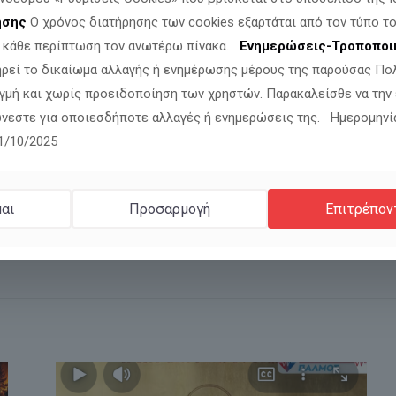
ησης
Ο χρόνος διατήρησης των cookies εξαρτάται από τον τύπο το
ν κάθε περίπτωση τον ανωτέρω πίνακα.
Ενημερώσεις-Τροποποι
ισχυρή
, ζωντανή και μαχητική παρουσία γυναικών!
ηρεί το δικαίωμα αλλαγής ή ενημέρωσης μέρους της παρούσας Πο
γμή και χωρίς προειδοποίηση των χρηστών. Παρακαλείσθε να την
καθημερινότητας
νεστε για οποιεσδήποτε αλλαγές ή ενημερώσεις της. Ημερομηνί
τη, τις αξίες, την οικογένειά τους.
11/10/2025
ΛΜΟΥ,
ανθρώπινη, ζωντανή, αληθινή.
αι
Προσαρμογή
Επιτρέπον