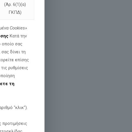
(Άρ. 6(1)(α)
ΓΚΠΔ)
μένα
Cookies»
εσης
Κατά την
ο οποίο σας
σας δίνει τη
πορείτε επίσης
 τις ρυθμίσεις
οποίηση
εοφίλου.
ετε τη
διά της Ελλάδος!
ριθμό "κλικ").
ς προτιμήσεις
στοσελίδας.