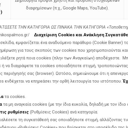
Δημιουργία προφίλ χρήστη και προβολή στοχευμένων
ς
διαφημίσεων (π.χ., Google Maps, YouTube).
)
εδονίας μας,
είχε εκδήλωση ενημέρωσης η ΕΞΟΔΟΣ.
ΤΩΣΕΤΕ ΤΗΝ ΚΑΤΗΓΟΡΙΑ ΩΣ ΠΙΝΑΚΑ ΤΗΝ ΚΑΤΗΓΟΡΙΑ «Τοποθετη
ό Αριθμό και στον ψηφιακό ολοκληρωτισμό.
linikospalmos.gr/
Διαχείριση Cookies και Ανάκληση Συγκατάθ
οσελίδα, εμφανίζεται ένα αναδυόμενο παράθυρο (Cookie Banner) τ
 στελέχη του κινήματός μας,
ημέρωση για τους σκοπούς των cookies που χρησιμοποιούνται και 
ύ.
πιλέξετε ρητά ποια cookies (πλην των Αναγκαίων) αποδέχεστε. Μ
ε ή να διαγράψετε τα cookies οποιαδήποτε στιγμή, τροποποιώντας
θεσή του «κατά του Προσωπικού Αριθμού».
ς περιήγησής σας (browser). Ωστόσο, σημειώνουμε ότι η απενεργ
γωνίστηκε πρόσφατα και
στην υπόθεση του Κωνσταντίνου Θ
es ενδέχεται να επηρεάσει την ορθή λειτουργία του ιστότοπου.
Έχ
όμους
, στα μπλόκα των αγροτών. Παντού όπου χτυπάει η καρ
λα
τα cookies.
α της πατρίδας μας και στην υποταγή!
α
τα μη αναγκαία cookies (με την ίδια ευκολία, δηλαδή με τον ίδιο α
τις ρυθμίσεις
(Ρυθμίσεις Cookies) ανά κατηγορία.
σεων».
καλέσετε τη συγκατάθεσή σας οποιαδήποτε στιγμή, αλλάζοντας τι
νδέσμου «Ρυθμίσεις Cookies» που βρίσκεται στο υποσέλιδο της Ι