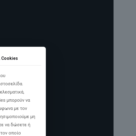
α Cookies
που
ιστοσελίδα.
ελεσματικά,
ies μπορούν να
φωνα με τον
χρησιμοποιούμε μη
τε να δώσετε ή
 τον οποίο