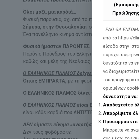
(Εμπορική
Όλοι μαζί, μια καρδιά…
Προώθησης
Φυσική παρουσία, όχι από το πληκτρολόγιο!
Σήμερα, στην Θεσσαλονίκη
, στην καρδιά της Μακ
ΕΔΩ ΘΑ ΕΝΣΩΜΑ
Ένα πανελλήνιο κίνημα αντίστασης στον Προσωπικ
από το
https://el
Φυσικά ήμασταν ΠΑΡΟΝΤΕΣ.
είσοδο στην Ιστ
Παρόν ο Πρόεδρος του Ελληνικού Παλμού, μέλη και
παρέχει σαφή εν
καθώς και μέλη της Νεολαίας του Ελληνικού Παλμο
δυνατότητα να ε
να διαχειριστείτ
Ο ΕΛΛΗΝΙΚΟΣ ΠΑΛΜΟΣ δείχνει ΕΜΠΡΑΚΤΑ την αντί
του προγράμματο
Όπως ΕΜΠΡΑΚΤΑ,
με τη φυσική του παρουσία, α
ορισμένων cooki
Ο ΕΛΛΗΝΙΚΟΣ ΠΑΛΜΟΣ δίνει το παρών στους δρ
δυνατότητα να:
Ο ΕΛΛΗΝΙΚΟΣ ΠΑΛΜΟΣ είσαι ΕΣΥ,
Αποδεχτείτε ό
είναι κάθε καρδιά που ΑΝΤΙΣΤΕΚΕΤΑΙ στο ξεπούλημ
Απορρίψετε όλ
Προσαρμόσετε 
ΔΕΝ είμαστε κίνημα «αναρτήσεων» και «ανακοινώ
Μπορείτε να ανα
Δεν τους φοβόμαστε.
σας μέσω του συ