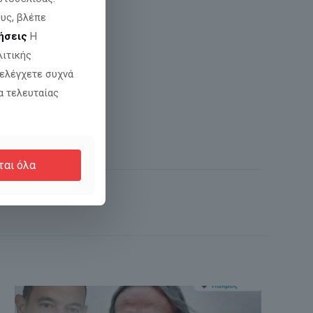
υς, βλέπε
ήσεις
Η
λιτικής
 ελέγχετε συχνά
α τελευταίας
ται όλα