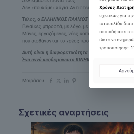
Δεν είμαστε πιόνια τους.
Δεν «πουλάμε» λόγια. Αντιστεκόμαστε!
Χρόνος Διατήρ
σχετικώς για τη
Τέλος,
ο ΕΛΛΗΝΙΚΟΣ ΠΑΛΜΟΣ είναι ένα κίνημα με 
ιστοσελίδα διατ
Γυναίκες μπροστά, με λόγο, με τόλμη, με ευθύνη.
οποιαδήποτε στι
Μάνες, εργαζόμενες, νέες κοπέλες, γυναίκες της 
ώστε να ενημερώ
που αισθάνονται το χρέος προς την πατρίδα, την πίσ
τροποποίησης: 
Αυτή είναι η διαφορετικότητα του ΕΛΛΗΝΙΚΟΥ ΠΑ
Ένα αγνό ακηδεμόνευτο ΚΙΝΗΜΑ ΑΝΤΙΣΤΑΣΗΣ!
Αρνούμ
Μοιράσου
Σχετικές αναρτήσεις