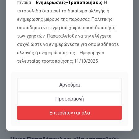
πίνακα.
Ενημερώσεις-Τροποποιήσεις
Η
Αναμένεται η απόφαση για την χορήγηση
πολιτικού ασύλου στον Γιάννη-Βασίλη
ιστοσελίδα διατηρεί το δικαίωμα αλλαγής ή
Γιαϊλαλί
ενημέρωσης μέρους της παρούσας Πολιτικής
οποιαδήποτε στιγμή και χωρίς προειδοποίηση
των χρηστών. Παρακαλείσθε να την ελέγχετε
Διαβάστε περισσότερα
συχνά ώστε να ενημερώνεστε για οποιεσδήποτε
αλλαγές ή ενημερώσεις της. Ημερομηνία
τελευταίας τροποποίησης: 11/10/2025
Αρνούμαι
Προσαρμογή
Επιτρέπονται όλα