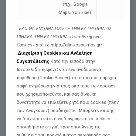
(π.χ., Google
Maps, YouTube).
ΕΔΩ ΘΑ ΕΝΣΩΜΑΤΩΣΕΤΕ ΤΗΝ ΚΑΤΗΓΟΡΙΑ ΩΣ
Μοιράσου
ΠΙΝΑΚΑ ΤΗΝ ΚΑΤΗΓΟΡΙΑ «Τοποθετημένα
Cookies» από το
https://ellinikospalmos.gr/
Διαχείριση Cookies και Ανάκληση
Σχετικές αναρτήσεις
Συγκατάθεσης
Κατά την είσοδο στην
Ιστοσελίδα, εμφανίζεται ένα αναδυόμενο
παράθυρο (Cookie Banner) το οποίο σας παρέχει
σαφή ενημέρωση για τους σκοπούς των cookies
που χρησιμοποιούνται και σας δίνει τη
δυνατότητα να επιλέξετε ρητά ποια cookies (πλην
των Αναγκαίων) αποδέχεστε. Μπορείτε επίσης
να διαχειριστείτε ή να διαγράψετε τα cookies
οποιαδήποτε στιγμή, τροποποιώντας τις
Νίκος Παπαδόπουλος: Δήλωση για ψευδές
ρυθμίσεις του προγράμματος περιήγησής σας