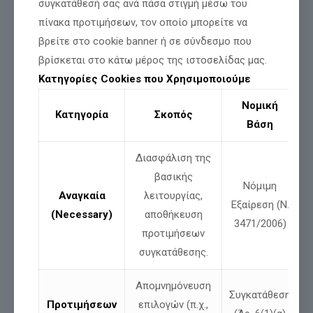
συγκατάθεσή σας ανά πάσα στιγμή μέσω του
Αντί να τιμωρηθούν οι βέβηλοι, διώχθηκα εγώ.
πίνακα προτιμήσεων, τον οποίο μπορείτε να
Έτσι λειτουργεί σήμερα η «δικαιοσύνη» τους: Τιμά την
βρείτε στο cookie banner ή σε σύνδεσμο που
ασέβεια και δικάζει την πίστη.
βρίσκεται στο κάτω μέρος της ιστοσελίδας μας.
Ο ΕΛΛΗΝΙΚΟΣ ΠΑΛΜΟΣ δεν είναι απλώς ένα κόμμα – είναι
Κατηγορίες Cookies που Χρησιμοποιούμε
κραυγή.
Νομική
Κραυγή ψυχής απέναντι στην υποκρισία, την αδικία και την
Κατηγορία
Σκοπός
καταρρέουσα δημοκρατία.
Βάση
Η Ελλάδα χρειάζεται ξανά καρδιά.
Διασφάλιση της
Και αυτή η καρδιά χτυπά εδώ.
βασικής
Νόμιμη
Αναγκαία
λειτουργίας,
Εξαίρεση (Ν.
(Necessary)
αποθήκευση
3471/2006)
προτιμήσεων
συγκατάθεσης.
Απομνημόνευση
Συγκατάθεση
Προτιμήσεων
επιλογών (π.χ.,