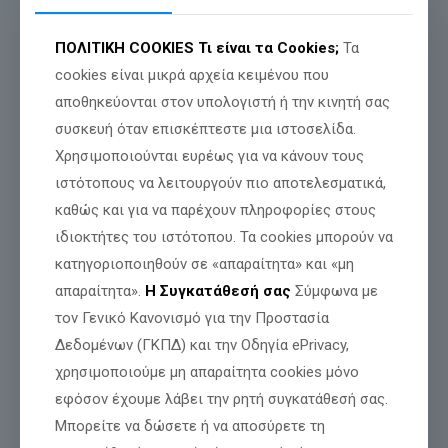
ο φόβος, η υπακοή και η σιωπή.
Μας είπαν ότι τα εμβόλια είναι “μονόδρομος”, ότι ο
ΠΟΛΙΤΙΚΗ COOKIES
Τι είναι τα Cookies;
Τα
“προσωπικός αριθμός” και οι “ψηφιακές ταυτότητες” είναι
“διευκολύνσεις”.
cookies είναι μικρά αρχεία κειμένου που
αποθηκεύονται στον υπολογιστή ή την κινητή σας
Μα στην πραγματικότητα, χτίζουν τον νέο ψηφιακό
ολοκληρωτισμό — μια κοινωνία χωρίς πρόσωπα, χωρίς
συσκευή όταν επισκέπτεστε μια ιστοσελίδα.
ελευθερία, χωρίς ψυχή.
Χρησιμοποιούνται ευρέως για να κάνουν τους
Απέναντι σε αυτή τη νέα σκλαβιά, ιδρύεται ο
ΕΛΛΗΝΙΚΟΣ
ιστότοπους να λειτουργούν πιο αποτελεσματικά,
ΠΑΛΜΟΣ
.
καθώς και για να παρέχουν πληροφορίες στους
Ένα κίνημα που δεν χωρίζει, αλλά ενώνει.
ιδιοκτήτες του ιστότοπου. Τα cookies μπορούν να
κατηγοριοποιηθούν σε «απαραίτητα» και «μη
Όπως η καρδιά που τροφοδοτεί κάθε κύτταρο του σώματος,
έτσι κι εμείς θέλουμε να δώσουμε ζωή σε κάθε Έλληνα, χωρίς
απαραίτητα».
Η Συγκατάθεσή σας
Σύμφωνα με
διακρίσεις, χωρίς αποκλεισμούς.
τον Γενικό Κανονισμό για την Προστασία
Γιατί μόνο όταν η καρδιά χτυπά δυνατά, μπορεί να αναστηθεί
Δεδομένων (ΓΚΠΔ) και την Οδηγία ePrivacy,
και το σώμα της πατρίδας.
χρησιμοποιούμε μη απαραίτητα cookies μόνο
Και όταν ύψωσα φωνή για την προσβολή της Θεοτόκου στην
εφόσον έχουμε λάβει την ρητή συγκατάθεσή σας.
Εθνική Πινακοθήκη, δεν το έκανα από φανατισμό, το έκανα
Μπορείτε να δώσετε ή να αποσύρετε τη
από πίστη, αγάπη και αξιοπρέπεια.