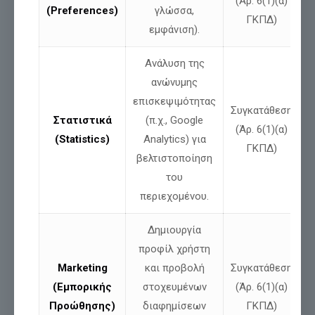
(Άρ. 6(1)(α)
(Preferences)
γλώσσα,
ΓΚΠΔ)
εμφάνιση).
Ανάλυση της
ανώνυμης
επισκεψιμότητας
Συγκατάθεση
Στατιστικά
(π.χ., Google
(Άρ. 6(1)(α)
(Statistics)
Analytics) για
ΓΚΠΔ)
βελτιστοποίηση
του
περιεχομένου.
Δημιουργία
προφίλ χρήστη
Marketing
και προβολή
Συγκατάθεση
(Εμπορικής
στοχευμένων
(Άρ. 6(1)(α)
Προώθησης)
διαφημίσεων
ΓΚΠΔ)