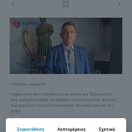
Η Ελλάδα ασφυκτιά.
Κυβερνάται από ανθρώπους που μιλούν για “δημοκρατία”,
ενώ γκρεμίζουν κάθε της θεμέλιο που υπόσχονται “πρόοδο”,
ενώ βυθίζουν τον λαό στη φτώχεια, την εξάρτηση και τον
φόβο.
Η πανδημία δεν άφησε πίσω της μόνο πληγές στα νοσοκομεία,
αλλά και στη συνείδηση των πολιτών – εκεί όπου φυτεύτηκαν
Συγκατάθεση
Λεπτομέρειες
Σχετικά