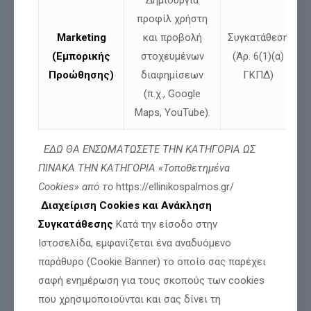
προφίλ χρήστη
Διαβάστε περισσότερα
Marketing
και προβολή
Συγκατάθεση
(Εμπορικής
στοχευμένων
(Άρ. 6(1)(α)
Προώθησης)
διαφημίσεων
ΓΚΠΔ)
(π.χ., Google
Maps, YouTube).
ΕΔΩ ΘΑ ΕΝΣΩΜΑΤΩΣΕΤΕ ΤΗΝ ΚΑΤΗΓΟΡΙΑ ΩΣ
ΠΙΝΑΚΑ ΤΗΝ ΚΑΤΗΓΟΡΙΑ «Τοποθετημένα
Cookies» από το
https://ellinikospalmos.gr/
Διαχείριση Cookies και Ανάκληση
Συγκατάθεσης
Κατά την είσοδο στην
Ιστοσελίδα, εμφανίζεται ένα αναδυόμενο
παράθυρο (Cookie Banner) το οποίο σας παρέχει
Τιμή και Δόξα για όσους θυσιάζονται για
σαφή ενημέρωση για τους σκοπούς των cookies
την Πατρίδα μας
που χρησιμοποιούνται και σας δίνει τη