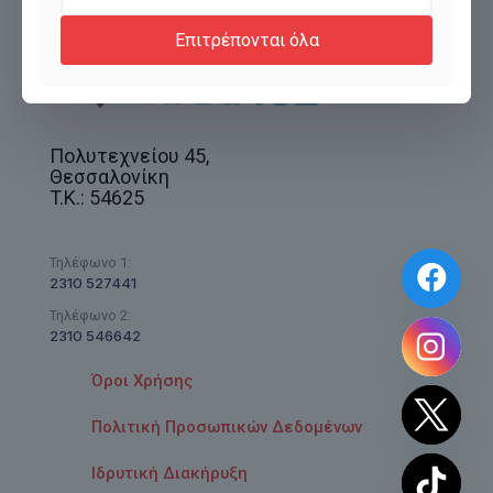
Επιτρέπονται όλα
Πολυτεχνείου 45,
Θεσσαλονίκη
T.K.: 54625
Τηλέφωνο 1:
2310 527441
Τηλέφωνο 2:
2310 546642
Όροι Χρήσης
Πολιτική Προσωπικών Δεδομένων
Ιδρυτική Διακήρυξη