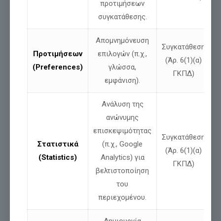
προτιμήσεων
Μοιράσου
συγκατάθεσης.
Απομνημόνευση
Συγκατάθεση
Σχετικές αναρτήσεις
Προτιμήσεων
επιλογών (π.χ.,
(Άρ. 6(1)(α)
(Preferences)
γλώσσα,
ΓΚΠΔ)
εμφάνιση).
Ανάλυση της
ανώνυμης
επισκεψιμότητας
Συγκατάθεση
Στατιστικά
(π.χ., Google
(Άρ. 6(1)(α)
(Statistics)
Analytics) για
ΓΚΠΔ)
βελτιστοποίηση
Νίκος Παπαδόπουλος: Δήλωση για ψευδές
του
δημοσίευμα και αποκατάσταση της
περιεχομένου.
αλήθειας
Δημιουργία