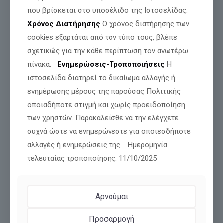
που βρίσκεται στο υποσέλιδο της Ιστοσελίδας.
Χρόνος Διατήρησης
Ο χρόνος διατήρησης των
cookies εξαρτάται από τον τύπο τους, βλέπε
σχετικώς για την κάθε περίπτωση τον ανωτέρω
πίνακα.
Ενημερώσεις-Τροποποιήσεις
Η
ιστοσελίδα διατηρεί το δικαίωμα αλλαγής ή
ενημέρωσης μέρους της παρούσας Πολιτικής
οποιαδήποτε στιγμή και χωρίς προειδοποίηση
των χρηστών. Παρακαλείσθε να την ελέγχετε
ΜΕΤΑΜΟΡΦΩΣΗ! ΑΠΟ ΛΥΚΟΙ ΝΑ ΓΙΝΟΥΜΕ
συχνά ώστε να ενημερώνεστε για οποιεσδήποτε
ΑΡΝΙΑ ΚΑΙ ΑΠΟ ΚΟΡΑΚΙΑ ΠΕΡΙΣΤΕΡΙΑ.
αλλαγές ή ενημερώσεις της. Ημερομηνία
τελευταίας τροποποίησης: 11/10/2025
Διαβάστε περισσότερα
Αρνούμαι
Προσαρμογή