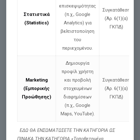
επισκεψιμότητας
Συγκατάθεση
Στατιστικά
(π.χ., Google
(Άρ. 6(1)(α)
Σχετικές αναρτήσεις
(Statistics)
Analytics) για
ΓΚΠΔ)
βελτιστοποίηση
του
περιεχομένου.
Δημιουργία
προφίλ χρήστη
Marketing
και προβολή
Συγκατάθεση
(Εμπορικής
στοχευμένων
(Άρ. 6(1)(α)
Προώθησης)
διαφημίσεων
ΓΚΠΔ)
Νίκος Παπαδόπουλος: Δήλωση για ψευδές
(π.χ., Google
δημοσίευμα και αποκατάσταση της
αλήθειας
Maps, YouTube).
ΕΔΩ ΘΑ ΕΝΣΩΜΑΤΩΣΕΤΕ ΤΗΝ ΚΑΤΗΓΟΡΙΑ ΩΣ
Διαβάστε περισσότερα
ΠΙΝΑΚΑ ΤΗΝ ΚΑΤΗΓΟΡΙΑ «Τοποθετημένα