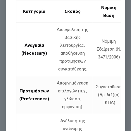
Όταν ψάλλεται
το «Υπερμάχω»
και αντηχεί
ο Εθνικός Ύμνος…
Νομική
Κατηγορία
Σκοπός
η Ελλάδα
μιλά μέσα από τις καρδιές μας.
Βάση
Με πίστη
, παράδοση και Ορθοδοξία στην ψυχή,
κόψαμε
την
Αγιοβασιλόπιτα
όπως γιορτάζουν
οι γνήσιοι Έλληνες.
Διασφάλιση της
βασικής
Ένα κίνημα που τιμά τον Θεό, την Πατρίδα και τις ρίζες του.
Νόμιμη
Αναγκαία
λειτουργίας,
Από την
κοπή Αγιοβασιλοπιτας
που εγινε στην
ΧΑΛΚΙΔΑ
Εξαίρεση (Ν.
(Necessary)
αποθήκευση
3471/2006)
προτιμήσεων
συγκατάθεσης.
Απομνημόνευση
Συγκατάθεση
Προτιμήσεων
επιλογών (π.χ.,
(Άρ. 6(1)(α)
(Preferences)
γλώσσα,
ΓΚΠΔ)
εμφάνιση).
Ανάλυση της
Μοιράσου
ανώνυμης