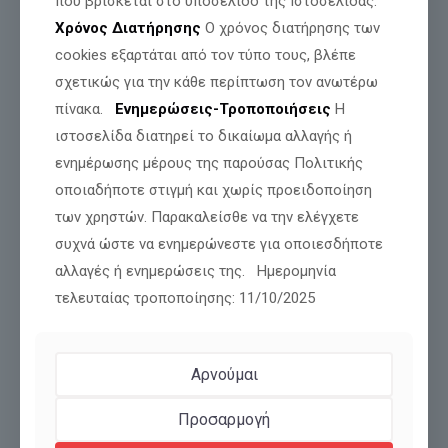
που βρίσκεται στο υποσέλιδο της Ιστοσελίδας.
Χρόνος Διατήρησης
Ο χρόνος διατήρησης των
cookies εξαρτάται από τον τύπο τους, βλέπε
σχετικώς για την κάθε περίπτωση τον ανωτέρω
πίνακα.
Ενημερώσεις-Τροποποιήσεις
Η
ιστοσελίδα διατηρεί το δικαίωμα αλλαγής ή
ενημέρωσης μέρους της παρούσας Πολιτικής
οποιαδήποτε στιγμή και χωρίς προειδοποίηση
των χρηστών. Παρακαλείσθε να την ελέγχετε
3 ΑΥΓΟΥΣΤΟΥ: Η ΚΥΒΕΡΝΗΣΗ ΠΑΙΖΕΙ ΜΕ ΤΗ
συχνά ώστε να ενημερώνεστε για οποιεσδήποτε
ΣΥΝΟΧΗ ΤΩΝ ΕΝΟΠΛΩΝ ΔΥΝΑΜΕΩΝ;
αλλαγές ή ενημερώσεις της. Ημερομηνία
τελευταίας τροποποίησης: 11/10/2025
Διαβάστε περισσότερα
Αρνούμαι
Προσαρμογή