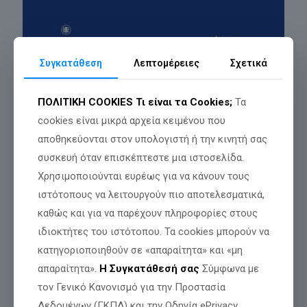
Συγκατάθεση
Λεπτομέρειες
Σχετικά
Από το ΜΑΙΕΥΤΗΡΙΟ εώς το ΚΟΙΜΗΤΗΡΙΟ και 20 χρόνια μετά…
ΠΡΟΣΩΠΙΚΟΣ ΑΡΙΘΜΟΣ
ΠΟΛΙΤΙΚΗ COOKIES
Τι είναι τα Cookies;
Τα
Είναι ένα PIN ζωής και θανάτου, από το μαιευτήριο μέχρι το
κοιμητήριο.
cookies είναι μικρά αρχεία κειμένου που
αποθηκεύονται στον υπολογιστή ή την κινητή σας
Από την πρώτη ανάσα ως την τελευταία στιγμή και 20 χρόνια
μετά, θα σε ακολουθεί, θα σε φακελώνει, θα σε δένει
συσκευή όταν επισκέπτεστε μια ιστοσελίδα.
χειροπόδαρα στο κράτος–Μεγάλο Αδελφό.
Χρησιμοποιούνται ευρέως για να κάνουν τους
📷 Ό,τι δεν κατάφεραν με τα εμβόλια, το επιχειρούν τώρα με
ιστότοπους να λειτουργούν πιο αποτελεσματικά,
τον προσωπικό αριθμό.
καθώς και για να παρέχουν πληροφορίες στους
📷 Ό,τι απέτυχαν να περάσουν με την κάρτα του πολίτη, το
ιδιοκτήτες του ιστότοπου. Τα cookies μπορούν να
φέρνουν από την πίσω πόρτα.
κατηγοριοποιηθούν σε «απαραίτητα» και «μη
απαραίτητα».
Η Συγκατάθεσή σας
Σύμφωνα με
τον Γενικό Κανονισμό για την Προστασία
Κάποτε, μόνο τα προϊόντα είχαν barcode και QR code.
Δεδομένων (ΓΚΠΔ) και την Οδηγία ePrivacy,