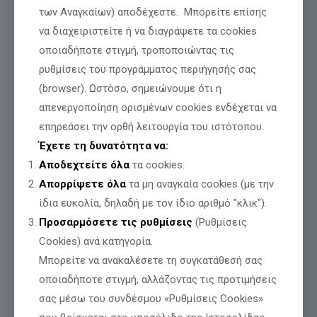
των Αναγκαίων) αποδέχεστε. Μπορείτε επίσης
να διαχειριστείτε ή να διαγράψετε τα cookies
οποιαδήποτε στιγμή, τροποποιώντας τις
ρυθμίσεις του προγράμματος περιήγησής σας
(browser). Ωστόσο, σημειώνουμε ότι η
απενεργοποίηση ορισμένων cookies ενδέχεται να
επηρεάσει την ορθή λειτουργία του ιστότοπου.
Έχετε τη δυνατότητα να:
-ΔΡΑΜΑ- ΠΡΟΣΩΠΙΚΟΣ ΑΡΙΘΜΟΣ! Ο
Αποδεχτείτε όλα
τα cookies.
ΕΛΛΗΝΙΚΟΣ ΠΑΛΜΟΣ ΡΩΤΗΣΕ
Απορρίψετε όλα
τα μη αναγκαία cookies (με την
ίδια ευκολία, δηλαδή με τον ίδιο αριθμό "κλικ").
Διαβάστε περισσότερα
Προσαρμόσετε τις ρυθμίσεις
(Ρυθμίσεις
Cookies) ανά κατηγορία.
Μπορείτε να ανακαλέσετε τη συγκατάθεσή σας
οποιαδήποτε στιγμή, αλλάζοντας τις προτιμήσεις
σας μέσω του συνδέσμου «Ρυθμίσεις Cookies»