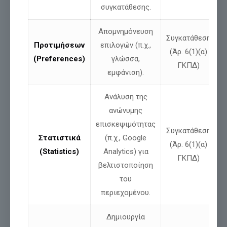
συγκατάθεσης.
Σχετικές αναρτήσεις
Απομνημόνευση
Συγκατάθεση
Προτιμήσεων
επιλογών (π.χ.,
(Άρ. 6(1)(α)
(Preferences)
γλώσσα,
ΓΚΠΔ)
εμφάνιση).
Ανάλυση της
ανώνυμης
επισκεψιμότητας
Συγκατάθεση
Στατιστικά
(π.χ., Google
(Άρ. 6(1)(α)
(Statistics)
Analytics) για
ΓΚΠΔ)
βελτιστοποίηση
του
3 Αυγούστου 2026. Ήρθε η ώρα ο
περιεχομένου.
Ελληνικός λαός να πει: «ΩΣ ΕΔΩ»
Δημιουργία