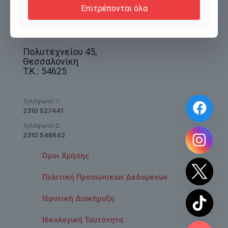
Επιτρέπονται όλα
Πολυτεχνείου 45,
Θεσσαλονίκη
T.K.: 54625
Τηλέφωνο 1:
2310 527441
Τηλέφωνο 2:
2310 546642
Όροι Χρήσης
Πολιτική Προσωπικών Δεδομένων
Ιδρυτική Διακήρυξη
Ιδεολογική Ταυτότητα