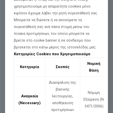
Σήμερα, θέλουν να βάλουν κωδικό και στον άνθρωπο.
χρησιμοποιούμε μη απαραίτητα cookies μόνο
Να μας μετατρέψουν σε εμπορεύματα, σε ΠΡΑΓΜΑΤΑ με
εφόσον έχουμε λάβει την ρητή συγκατάθεσή σας.
αριθμό.
Μπορείτε να δώσετε ή να αποσύρετε τη
ΝΑ ΣΒΗΣΟΥΝ το όνομα και την ταυτότητά μας και να γίνουμε
συγκατάθεσή σας ανά πάσα στιγμή μέσω του
στον κόσμο σαν να είμαστε νούμερα σε αποθήκη.
πίνακα προτιμήσεων, τον οποίο μπορείτε να
βρείτε στο cookie banner ή σε σύνδεσμο που
Εδώ είναι η κόκκινη γραμμή.
βρίσκεται στο κάτω μέρος της ιστοσελίδας μας.
Κατηγορίες Cookies που Χρησιμοποιούμε
Δεν θα γίνουμε σκλάβοι ενός αριθμού.
Δεν θα αφήσουμε να μας μετατρέψουν σε φακελωμένους
Νομική
Κατηγορία
Σκοπός
υπηκόους ενός άθεου και ανθελληνικού κράτους.
Βάση
Η Ελλάδα δεν παραδίδεται στον ψηφιακό ζυγό
Διασφάλιση της
https://x.com/nikos71papad/status/1958113777020276908
βασικής
Νόμιμη
Αναγκαία
λειτουργίας,
Εξαίρεση (Ν.
Μοιράσου
(Necessary)
αποθήκευση
3471/2006)
προτιμήσεων