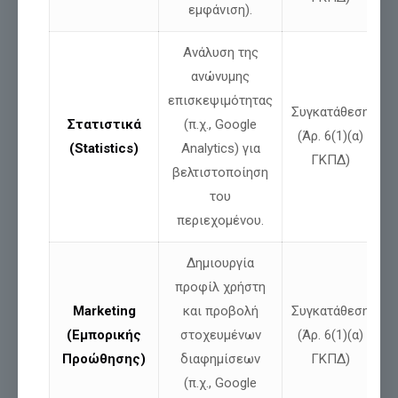
εμφάνιση).
Νίκος Παπαδόπουλος: Δήλωση για ψευδές
Ανάλυση της
δημοσίευμα και αποκατάσταση της
ανώνυμης
αλήθειας
επισκεψιμότητας
Συγκατάθεση
Στατιστικά
(π.χ., Google
(Άρ. 6(1)(α)
(Statistics)
Analytics) για
Διαβάστε περισσότερα
ΓΚΠΔ)
βελτιστοποίηση
του
περιεχομένου.
Δημιουργία
προφίλ χρήστη
Marketing
και προβολή
Συγκατάθεση
(Εμπορικής
στοχευμένων
(Άρ. 6(1)(α)
Προώθησης)
διαφημίσεων
ΓΚΠΔ)
(π.χ., Google