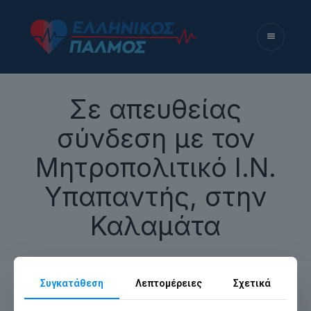
Σε απευθείας
σύνδεση με τον
Μητροπολιτικό Ι.Ν.
Υπαπαντής, στην
Καλαμάτα
Συγκατάθεση
Λεπτομέρειες
Σχετικά