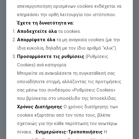
απενεργοποίηση ορισμένων cookies ενδέχεται να
επηρεάσει την ορθή λειτουργία του ιστότοπου.
Έχετε τη δυνατότητα να:
Αποδεχτείτε όλα
τα cookies.
Απορρίψετε όλα
τα μη αναγκαία cookies (με την
ίδια ευκολία, δηλαδή με τον ίδιο αριθμό "κλικ").
Προσαρμόσετε τις ρυθμίσεις
(Ρυθμίσεις
Cookies) ανά κατηγορία.
Μπορείτε να ανακαλέσετε τη συγκατάθεσή σας
οποιαδήποτε στιγμή, αλλάζοντας τις προτιμήσεις
σας μέσω του συνδέσμου «Ρυθμίσεις Cookies»
που βρίσκεται στο υποσέλιδο της Ιστοσελίδας.
Χρόνος Διατήρησης
Ο χρόνος διατήρησης των
cookies εξαρτάται από τον τύπο τους, βλέπε
σχετικώς για την κάθε περίπτωση τον ανωτέρω
ΜΕΤΑΜΟΡΦΩΣΗ! ΑΠΟ ΛΥΚΟΙ ΝΑ ΓΙΝΟΥΜΕ
πίνακα.
Ενημερώσεις-Τροποποιήσεις
Η
ΑΡΝΙΑ ΚΑΙ ΑΠΟ ΚΟΡΑΚΙΑ ΠΕΡΙΣΤΕΡΙΑ.