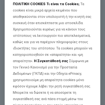
ΠΟΛΙΤΙΚΗ COOKIES
Τι είναι τα Cookies;
Τα
cookies είναι μικρά αρχεία κειμένου που
αποθηκεύονται στον υπολογιστή ή την κινητή σας
συσκευή όταν επισκέπτεστε μια ιστοσελίδα.
Χρησιμοποιούνται ευρέως για να κάνουν τους
ιστότοπους να λειτουργούν πιο αποτελεσματικά,
καθώς και για να παρέχουν πληροφορίες στους
ιδιοκτήτες του ιστότοπου. Τα cookies μπορούν να
κατηγοριοποιηθούν σε «απαραίτητα» και «μη
απαραίτητα».
Η Συγκατάθεσή σας
Σύμφωνα με
τον Γενικό Κανονισμό για την Προστασία
Σε απευθείας σύνδεση με τον Μητροπολιτικό Ιερό Ναό
Δεδομένων (ΓΚΠΔ) και την Οδηγία ePrivacy,
Παναγίας Υπαπαντής Πολιούχου της Καλαμάτας,
παρακολουθείτε την ακολουθία του Όρθρου και το
χρησιμοποιούμε μη απαραίτητα cookies μόνο
Αρχιερατικό Συλλείτουργο της εορτής της Υπαπαντής του
εφόσον έχουμε λάβει την ρητή συγκατάθεσή σας.
Κυρίου.
Μπορείτε να δώσετε ή να αποσύρετε τη
https://www.facebook.com/watch/live/?
συγκατάθεσή σας ανά πάσα στιγμή μέσω του
ref=watch_permalink&v=867998482792140&t=9