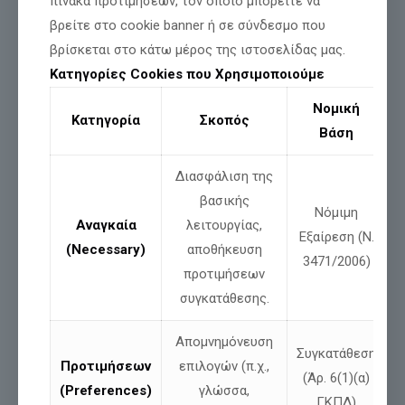
πίνακα προτιμήσεων, τον οποίο μπορείτε να
Σε απευθείας σύνδεση με τον Μητροπολιτικό Ι.Ν. Υπαπαντής,
βρείτε στο cookie banner ή σε σύνδεσμο που
στην Καλαμάτα,η Πολυαρχιερατική Θεία Λειτουργία και η
βρίσκεται στο κάτω μέρος της ιστοσελίδας μας.
λιτάνευση της Iερής Eικόνας.
Κατηγορίες Cookies που Χρησιμοποιούμε
https://www.facebook.com/watch/live/?
ref=watch_permalink&v=2602895756762518&t=4
Νομική
Κατηγορία
Σκοπός
Βάση
Μοιράσου
Διασφάλιση της
βασικής
Νόμιμη
Σχετικές αναρτήσεις
Αναγκαία
λειτουργίας,
Εξαίρεση (Ν.
(Necessary)
αποθήκευση
3471/2006)
προτιμήσεων
συγκατάθεσης.
Απομνημόνευση
Συγκατάθεση
Προτιμήσεων
επιλογών (π.χ.,
(Άρ. 6(1)(α)
(Preferences)
γλώσσα,
ΓΚΠΔ)