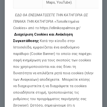
Maps, YouTube).
ΕΔΩ ΘΑ ΕΝΣΩΜΑΤΩΣΕΤΕ ΤΗΝ ΚΑΤΗΓΟΡΙΑ ΩΣ
Τιμή και Δόξα για όσους θυσιάζονται για
ΠΙΝΑΚΑ ΤΗΝ ΚΑΤΗΓΟΡΙΑ «Τοποθετημένα
την Πατρίδα μας
Cookies» από το
https://ellinikospalmos.gr/
Διαχείριση Cookies και Ανάκληση
Συγκατάθεσης
Κατά την είσοδο στην
Διαβάστε περισσότερα
Ιστοσελίδα, εμφανίζεται ένα αναδυόμενο
παράθυρο (Cookie Banner) το οποίο σας παρέχει
σαφή ενημέρωση για τους σκοπούς των cookies
που χρησιμοποιούνται και σας δίνει τη
δυνατότητα να επιλέξετε ρητά ποια cookies (πλην
των Αναγκαίων) αποδέχεστε. Μπορείτε επίσης
να διαχειριστείτε ή να διαγράψετε τα cookies
οποιαδήποτε στιγμή, τροποποιώντας τις
ρυθμίσεις του προγράμματος περιήγησής σας
(browser). Ωστόσο, σημειώνουμε ότι η