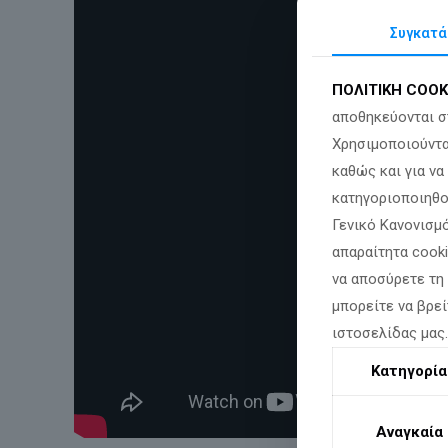
Συγκατά
ΠΟΛΙΤΙΚΗ COOK
αποθηκεύονται σ
Χρησιμοποιούντα
καθώς και για ν
κατηγοριοποιηθο
Γενικό Κανονισμό
απαραίτητα cook
να αποσύρετε τη
μπορείτε να βρεί
ιστοσελίδας μας
Κατηγορία
Αναγκαία