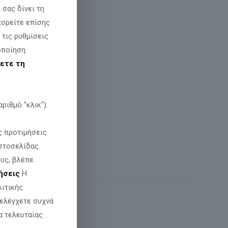
σας δίνει τη
πορείτε επίσης
 τις ρυθμίσεις
οποίηση
ετε τη
ριθμό "κλικ").
ς προτιμήσεις
στοσελίδας.
υς, βλέπε
ήσεις
Η
λιτικής
 ελέγχετε συχνά
α τελευταίας