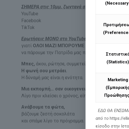
(Necessary
ΣΗΜΕΡΑ στις 10μμ, ζωντανά σε
YouTube
Facebook
Προτιμήσε
TikTok
(Preference
Ερωτήσεις ΜΟΝΟ στο YouTube
γιατί
ΟΛΟΙ ΜΑΖΙ ΜΠΟΡΟΥΜΕ
να πάρουμε την Πατρίδα μας πίσω.
Στατιστικ
(Statistics)
Μπες,
άκου, ρώτησε, συμμετείχε.
Η φωνή σου μετράει
.
Η δύναμή μας είναι η ενότητα.
Marketing
(Εμπορική
Μια εκπομπή… σαν οικογενειακό τραπέζι
Προώθησης
Λίγο πριν κλείσει ο χρόνος, είπαμε να μη μείνουμε
Ανάβουμε τα φώτα,
ΕΔΩ ΘΑ ΕΝΣΩΜΑ
βάζουμε ζεστή σοκολάτα
από το
https://el
και σπάμε λίγο το πρόγραμμα.
είσοδο στην Ιστ