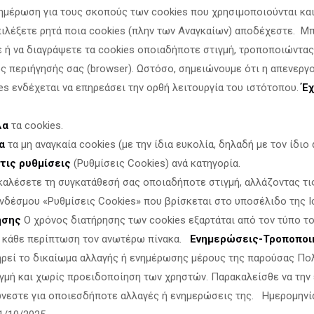
ημέρωση για τους σκοπούς των cookies που χρησιμοποιούνται και 
πιλέξετε ρητά ποια cookies (πλην των Αναγκαίων) αποδέχεστε. Μ
άς, πριν μπούμε όλοι μαζί στη νέα χρονιά.
ε ή να διαγράψετε τα cookies οποιαδήποτε στιγμή, τροποποιώντας
ς περιήγησής σας (browser). Ωστόσο, σημειώνουμε ότι η απενεργ
es ενδέχεται να επηρεάσει την ορθή λειτουργία του ιστότοπου.
Έχ
λα
τα cookies.
α
τα μη αναγκαία cookies (με την ίδια ευκολία, δηλαδή με τον ίδιο α
τις ρυθμίσεις
(Ρυθμίσεις Cookies) ανά κατηγορία.
καλέσετε τη συγκατάθεσή σας οποιαδήποτε στιγμή, αλλάζοντας τι
νδέσμου «Ρυθμίσεις Cookies» που βρίσκεται στο υποσέλιδο της Ι
ησης
Ο χρόνος διατήρησης των cookies εξαρτάται από τον τύπο το
ν κάθε περίπτωση τον ανωτέρω πίνακα.
Ενημερώσεις-Τροποποι
ηρεί το δικαίωμα αλλαγής ή ενημέρωσης μέρους της παρούσας Πο
γμή και χωρίς προειδοποίηση των χρηστών. Παρακαλείσθε να την
νεστε για οποιεσδήποτε αλλαγές ή ενημερώσεις της. Ημερομηνί