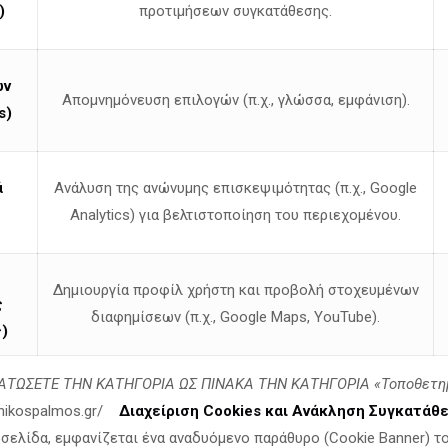
)
προτιμήσεων συγκατάθεσης.
ων
Απομνημόνευση επιλογών (π.χ., γλώσσα, εμφάνιση).
s)
ά
Ανάλυση της ανώνυμης επισκεψιμότητας (π.χ., Google
Analytics) για βελτιστοποίηση του περιεχομένου.
Δημιουργία προφίλ χρήστη και προβολή στοχευμένων
ς
διαφημίσεων (π.χ., Google Maps, YouTube).
)
 μόνο στις υποσχέσεις… αλλά να κάνουμε κάτι αληθινό.
ΤΩΣΕΤΕ ΤΗΝ ΚΑΤΗΓΟΡΙΑ ΩΣ ΠΙΝΑΚΑ ΤΗΝ ΚΑΤΗΓΟΡΙΑ «Τοποθετη
linikospalmos.gr/
Διαχείριση Cookies και Ανάκληση Συγκατάθ
οσελίδα, εμφανίζεται ένα αναδυόμενο παράθυρο (Cookie Banner) τ