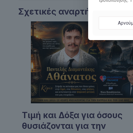
τροποποίησης: 
Σχετικές αναρτήσεις
Αρνούμ
Τιμή και Δόξα για όσους
θυσιάζονται για την