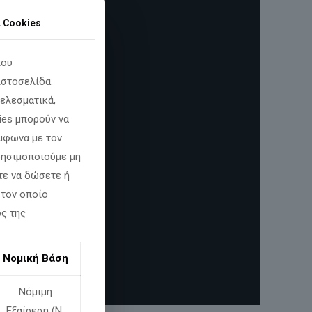
α Cookies
που
ιστοσελίδα.
ελεσματικά,
ies μπορούν να
φωνα με τον
χρησιμοποιούμε μη
τε να δώσετε ή
 τον οποίο
ος της
Νομική Βάση
Νόμιμη
Εξαίρεση (Ν.