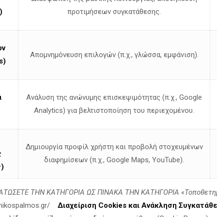
)
προτιμήσεων συγκατάθεσης.
ων
Απομνημόνευση επιλογών (π.χ., γλώσσα, εμφάνιση).
s)
ά
Ανάλυση της ανώνυμης επισκεψιμότητας (π.χ., Google
Analytics) για βελτιστοποίηση του περιεχομένου.
Δημιουργία προφίλ χρήστη και προβολή στοχευμένων
ς
διαφημίσεων (π.χ., Google Maps, YouTube).
)
ΤΩΣΕΤΕ ΤΗΝ ΚΑΤΗΓΟΡΙΑ ΩΣ ΠΙΝΑΚΑ ΤΗΝ ΚΑΤΗΓΟΡΙΑ «Τοποθετη
linikospalmos.gr/
Διαχείριση Cookies και Ανάκληση Συγκατάθ