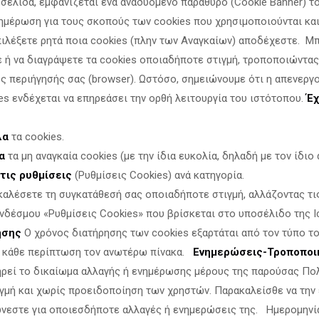
οσελίδα, εμφανίζεται ένα αναδυόμενο παράθυρο (Cookie Banner) τ
ημέρωση για τους σκοπούς των cookies που χρησιμοποιούνται και 
πιλέξετε ρητά ποια cookies (πλην των Αναγκαίων) αποδέχεστε. Μ
ε ή να διαγράψετε τα cookies οποιαδήποτε στιγμή, τροποποιώντας
ς περιήγησής σας (browser). Ωστόσο, σημειώνουμε ότι η απενεργ
es ενδέχεται να επηρεάσει την ορθή λειτουργία του ιστότοπου.
Έχ
λα
τα cookies.
α
τα μη αναγκαία cookies (με την ίδια ευκολία, δηλαδή με τον ίδιο α
τις ρυθμίσεις
(Ρυθμίσεις Cookies) ανά κατηγορία.
καλέσετε τη συγκατάθεσή σας οποιαδήποτε στιγμή, αλλάζοντας τι
νδέσμου «Ρυθμίσεις Cookies» που βρίσκεται στο υποσέλιδο της Ι
ησης
Ο χρόνος διατήρησης των cookies εξαρτάται από τον τύπο το
ν κάθε περίπτωση τον ανωτέρω πίνακα.
Ενημερώσεις-Τροποποι
ηρεί το δικαίωμα αλλαγής ή ενημέρωσης μέρους της παρούσας Πο
γμή και χωρίς προειδοποίηση των χρηστών. Παρακαλείσθε να την
νεστε για οποιεσδήποτε αλλαγές ή ενημερώσεις της. Ημερομηνί