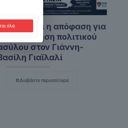
Αναμένεται η απόφαση για
ται όλα
την χορήγηση πολιτικού
ασύλου στον Γιάννη-
Βασίλη Γιαϊλαλί
Διαβάστε περισσότερα