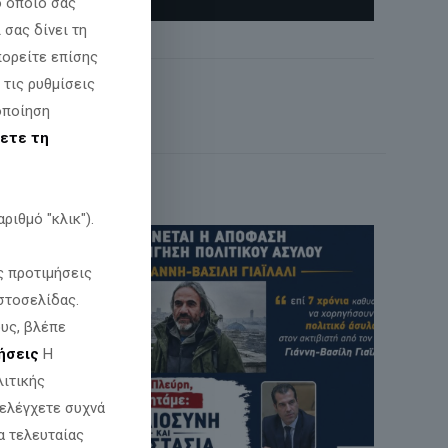
ο οποίο σας
σας δίνει τη
πορείτε επίσης
 τις ρυθμίσεις
οποίηση
ετε τη
ριθμό "κλικ").
ς προτιμήσεις
στοσελίδας.
υς, βλέπε
ήσεις
Η
λιτικής
 ελέγχετε συχνά
α τελευταίας