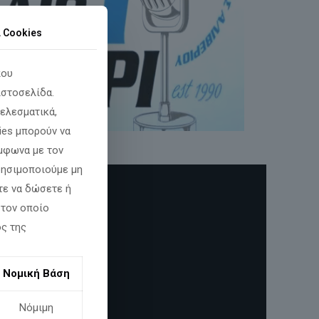
α Cookies
που
ιστοσελίδα.
ελεσματικά,
ies μπορούν να
φωνα με τον
χρησιμοποιούμε μη
τε να δώσετε ή
 τον οποίο
ος της
Νομική Βάση
Νόμιμη