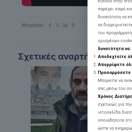
είσοδο στην Ιστ
παρέχει σαφή εν
δυνατότητα να ε
να διαχειριστείτ
Μοιράσου
του προγράμματο
ορισμένων cooki
δυνατότητα να:
Σχετικές αναρτήσεις
Αποδεχτείτε ό
Απορρίψετε όλ
Προσαρμόσετε 
Μπορείτε να ανα
σας μέσω του συ
Χρόνος Διατήρ
σχετικώς για τη
ιστοσελίδα διατ
οποιαδήποτε στι
ώστε να ενημερώ