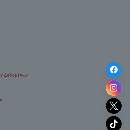
ών Δεδομένων
τα