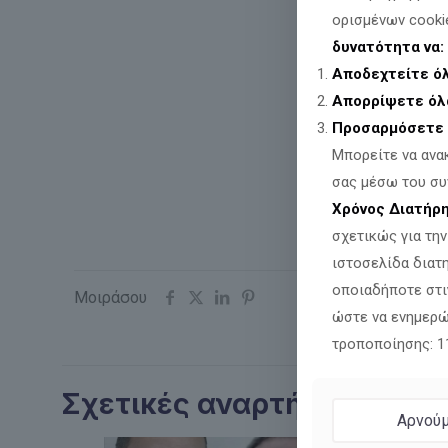
ορισμένων cooki
δυνατότητα να:
Αποδεχτείτε ό
Απορρίψετε όλ
Προσαρμόσετε 
Μπορείτε να ανα
σας μέσω του συ
Χρόνος Διατήρ
σχετικώς για τη
ιστοσελίδα διατ
οποιαδήποτε στι
Μοιράσου
ώστε να ενημερώ
τροποποίησης: 
Σχετικές αναρτήσεις
Αρνούμ