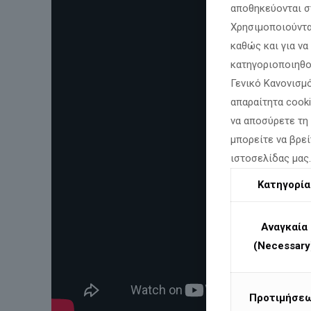
αποθηκεύονται σ
Χρησιμοποιούντα
καθώς και για ν
κατηγοριοποιηθο
Γενικό Κανονισμό
απαραίτητα cook
να αποσύρετε τη
μπορείτε να βρεί
ιστοσελίδας μας
Κατηγορία
Αναγκαία
(Necessary
Προτιμήσε