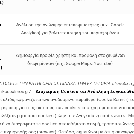
s)
ύπρο εκφυλίζονται,
ι τον Ελληνισμό…
ά
Ανάλυση της ανώνυμης επισκεψιμότητας (π.χ., Google
χή, πίστη και φλόγα.
Analytics) για βελτιστοποίηση του περιεχομένου.
αληθινό ζήλο.
.
πους που ακό
μα πονάνε για την Κύπρο μας.
Δημιουργία προφίλ χρήστη και προβολή στοχευμένων
ς
διαφημίσεων (π.χ., Google Maps, YouTube).
ατεί σιωπή.
)
ωπή απέναντι
στις προσβολές κατά του Ελληνισμού.
το κεφάλι.
ΤΩΣΕΤΕ ΤΗΝ ΚΑΤΗΓΟΡΙΑ ΩΣ ΠΙΝΑΚΑ ΤΗΝ ΚΑΤΗΓΟΡΙΑ «Τοποθετη
ρο.
linikospalmos.gr/
Διαχείριση Cookies και Ανάκληση Συγκατάθ
οσελίδα, εμφανίζεται ένα αναδυόμενο παράθυρο (Cookie Banner) τ
ημέρωση για τους σκοπούς των cookies που χρησιμοποιούνται και 
Ο ΕΛΛΗΝΙΣΜΟΣ ΔΕΝ ΠΕΘΑΙΝΕΙ.
πιλέξετε ρητά ποια cookies (πλην των Αναγκαίων) αποδέχεστε. Μ
ε ή να διαγράψετε τα cookies οποιαδήποτε στιγμή, τροποποιώντας
ς περιήγησής σας (browser). Ωστόσο, σημειώνουμε ότι η απενεργ