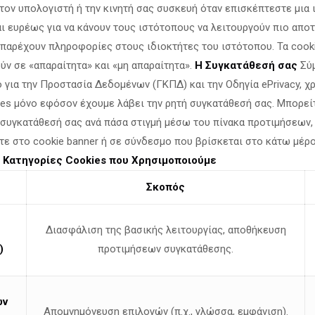
τον υπολογιστή ή την κινητή σας συσκευή όταν επισκέπτεστε μια 
ι ευρέως για να κάνουν τους ιστότοπους να λειτουργούν πιο αποτ
α παρέχουν πληροφορίες στους ιδιοκτήτες του ιστότοπου. Τα cook
ύν σε «απαραίτητα» και «μη απαραίτητα».
Η Συγκατάθεσή σας
Σύμ
 για την Προστασία Δεδομένων (ΓΚΠΔ) και την Οδηγία ePrivacy, 
ies μόνο εφόσον έχουμε λάβει την ρητή συγκατάθεσή σας. Μπορεί
 συγκατάθεσή σας ανά πάσα στιγμή μέσω του πίνακα προτιμήσεων,
τε στο cookie banner ή σε σύνδεσμο που βρίσκεται στο κάτω μέρ
.
Κατηγορίες Cookies που Χρησιμοποιούμε
Σκοπός
Διασφάλιση της βασικής λειτουργίας, αποθήκευση
)
προτιμήσεων συγκατάθεσης.
ων
Απομνημόνευση επιλογών (π.χ., γλώσσα, εμφάνιση).