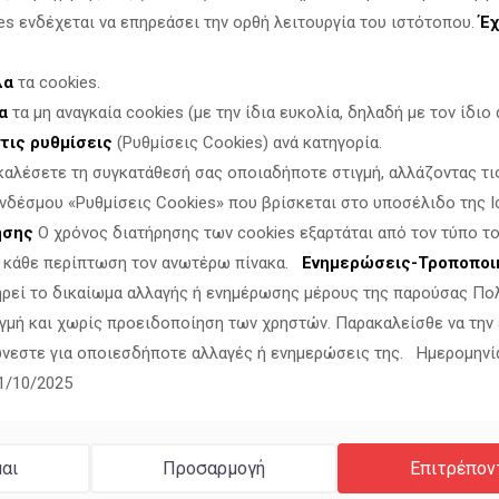
es ενδέχεται να επηρεάσει την ορθή λειτουργία του ιστότοπου.
Έχ
λα
τα cookies.
α
τα μη αναγκαία cookies (με την ίδια ευκολία, δηλαδή με τον ίδιο α
τις ρυθμίσεις
(Ρυθμίσεις Cookies) ανά κατηγορία.
καλέσετε τη συγκατάθεσή σας οποιαδήποτε στιγμή, αλλάζοντας τι
νδέσμου «Ρυθμίσεις Cookies» που βρίσκεται στο υποσέλιδο της Ι
ησης
Ο χρόνος διατήρησης των cookies εξαρτάται από τον τύπο το
ν κάθε περίπτωση τον ανωτέρω πίνακα.
Ενημερώσεις-Τροποποι
ηρεί το δικαίωμα αλλαγής ή ενημέρωσης μέρους της παρούσας Πο
γμή και χωρίς προειδοποίηση των χρηστών. Παρακαλείσθε να την
νεστε για οποιεσδήποτε αλλαγές ή ενημερώσεις της. Ημερομηνί
11/10/2025
αι
Προσαρμογή
Επιτρέπον