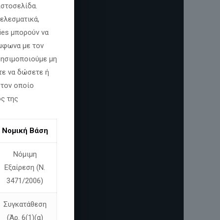
ιστοσελίδα.
ελεσματικά,
ies μπορούν να
φωνα με τον
χρησιμοποιούμε μη
τε να δώσετε ή
 τον οποίο
ος της
Νομική Βάση
Νόμιμη
Εξαίρεση (Ν.
3471/2006)
Συγκατάθεση
(Άρ. 6(1)(α)