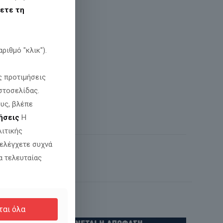
ετε τη
ριθμό "κλικ").
ς προτιμήσεις
στοσελίδας.
υς, βλέπε
ήσεις
Η
λιτικής
 ελέγχετε συχνά
α τελευταίας
ται όλα