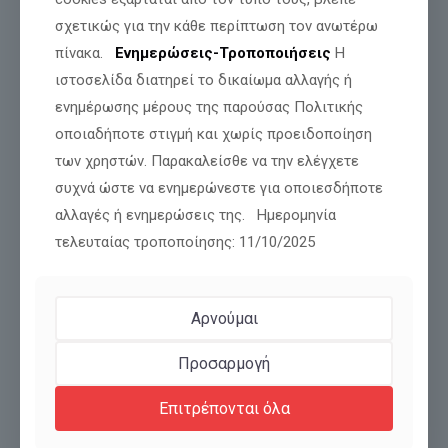
σχετικώς για την κάθε περίπτωση τον ανωτέρω
πίνακα.
Ενημερώσεις-Τροποποιήσεις
Η
ιστοσελίδα διατηρεί το δικαίωμα αλλαγής ή
ενημέρωσης μέρους της παρούσας Πολιτικής
Δελτίο Τύπου για την Υπεράσπιση του
Γιάννη-Βασίλη ΓιαΙλαλί από τον Πόντο
οποιαδήποτε στιγμή και χωρίς προειδοποίηση
των χρηστών. Παρακαλείσθε να την ελέγχετε
συχνά ώστε να ενημερώνεστε για οποιεσδήποτε
Διαβάστε περισσότερα
αλλαγές ή ενημερώσεις της. Ημερομηνία
τελευταίας τροποποίησης: 11/10/2025
Αρνούμαι
Προσαρμογή
Επιτρέπονται όλα
Πολυτεχνείου 45,