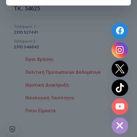
Θεσσαλονίκη
T.K.: 54625
Τηλέφωνο 1:
2310 527441
Τηλέφωνο 2:
2310 546642
Όροι Χρήσης
Πολιτική Προσωπικών Δεδομένων
Ιδρυτική Διακήρυξη
Ιδεολογική Ταυτότητα
chaty
Ποιοι Είμαστε
Hide