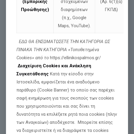
(Εμπορικής
στοχευμένων
(Άρ. 6(1)(α)
Προώθησης)
διαφημίσεων
ΓΚΠΔ)
(π.χ., Google
Maps, YouTube).
Αναμένεται η απόφαση για την χορήγηση
πολιτικού ασύλου στον Γιάννη-Βασίλη
ΕΔΩ ΘΑ ΕΝΣΩΜΑΤΩΣΕΤΕ ΤΗΝ ΚΑΤΗΓΟΡΙΑ ΩΣ
Γιαϊλαλί
ΠΙΝΑΚΑ ΤΗΝ ΚΑΤΗΓΟΡΙΑ «Τοποθετημένα
Cookies» από το
https://ellinikospalmos.gr/
Διαβάστε περισσότερα
Διαχείριση Cookies και Ανάκληση
Συγκατάθεσης
Κατά την είσοδο στην
Ιστοσελίδα, εμφανίζεται ένα αναδυόμενο
παράθυρο (Cookie Banner) το οποίο σας παρέχει
σαφή ενημέρωση για τους σκοπούς των cookies
που χρησιμοποιούνται και σας δίνει τη
δυνατότητα να επιλέξετε ρητά ποια cookies (πλην
των Αναγκαίων) αποδέχεστε. Μπορείτε επίσης
να διαχειριστείτε ή να διαγράψετε τα cookies