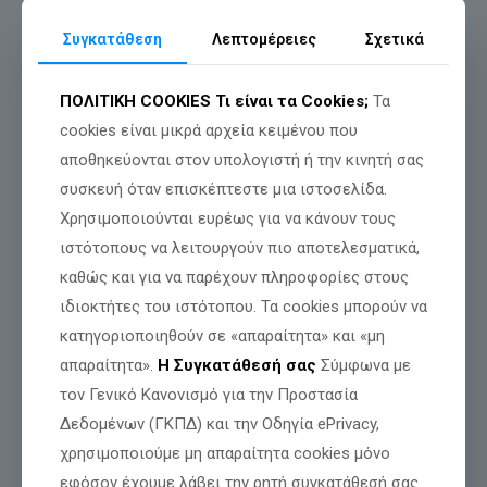
Συγκατάθεση
Λεπτομέρειες
Σχετικά
ΠΟΛΙΤΙΚΗ COOKIES
Τι είναι τα Cookies;
Τα
cookies είναι μικρά αρχεία κειμένου που
αποθηκεύονται στον υπολογιστή ή την κινητή σας
συσκευή όταν επισκέπτεστε μια ιστοσελίδα.
Χρησιμοποιούνται ευρέως για να κάνουν τους
22η μέρα.. ο Ελληνικός Λαός αφυπνίζεται!!!
ιστότοπους να λειτουργούν πιο αποτελεσματικά,
καθώς και για να παρέχουν πληροφορίες στους
ΘΑ ΧΥΘΕΙ ΑΙΜΑ εάν συμβεί κάτι σε αυτόν τον δύσμοιρο
πατέρα.
ιδιοκτήτες του ιστότοπου. Τα cookies μπορούν να
κατηγοριοποιηθούν σε «απαραίτητα» και «μη
απαραίτητα».
Η Συγκατάθεσή σας
Σύμφωνα με
τον Γενικό Κανονισμό για την Προστασία
Δεδομένων (ΓΚΠΔ) και την Οδηγία ePrivacy,
χρησιμοποιούμε μη απαραίτητα cookies μόνο
εφόσον έχουμε λάβει την ρητή συγκατάθεσή σας.