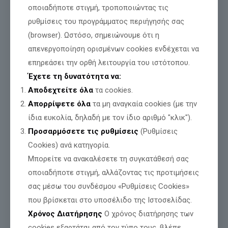
οποιαδήποτε στιγμή, τροποποιώντας τις
ρυθμίσεις του προγράμματος περιήγησής σας
(browser). Ωστόσο, σημειώνουμε ότι η
Νίκος Παπαδόπουλος: «Να κατατεθούν
απενεργοποίηση ορισμένων cookies ενδέχεται να
στη Βουλή τα πτυχία του Συμβούλου
επηρεάσει την ορθή λειτουργία του ιστότοπου.
Ασφαλείας Θάνου Ντόκου»
Έχετε τη δυνατότητα να:
Αποδεχτείτε όλα
τα cookies.
Διαβάστε περισσότερα
Απορρίψετε όλα
τα μη αναγκαία cookies (με την
ίδια ευκολία, δηλαδή με τον ίδιο αριθμό "κλικ").
Προσαρμόσετε τις ρυθμίσεις
(Ρυθμίσεις
Cookies) ανά κατηγορία.
Μπορείτε να ανακαλέσετε τη συγκατάθεσή σας
οποιαδήποτε στιγμή, αλλάζοντας τις προτιμήσεις
σας μέσω του συνδέσμου «Ρυθμίσεις Cookies»
που βρίσκεται στο υποσέλιδο της Ιστοσελίδας.
Χρόνος Διατήρησης
Ο χρόνος διατήρησης των
cookies εξαρτάται από τον τύπο τους, βλέπε