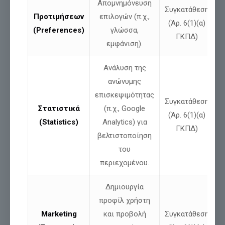
Απομνημόνευση
Συγκατάθεση
Προτιμήσεων
επιλογών (π.χ.,
(Άρ. 6(1)(α)
(Preferences)
γλώσσα,
ΓΚΠΔ)
εμφάνιση).
Ανάλυση της
Μοιράσου
ανώνυμης
επισκεψιμότητας
Συγκατάθεση
Σχετικές αναρτήσεις
Στατιστικά
(π.χ., Google
(Άρ. 6(1)(α)
(Statistics)
Analytics) για
ΓΚΠΔ)
βελτιστοποίηση
του
περιεχομένου.
Δημιουργία
προφίλ χρήστη
Marketing
και προβολή
Συγκατάθεση