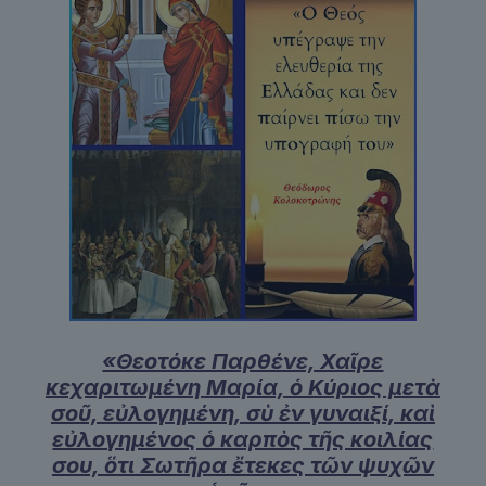
«Θεοτόκε Παρθένε, Χαῖρε
κεχαριτωμένη Μαρία, ὁ Κύριος μετὰ
σοῦ, εὐλογημένη, σὺ ἐν γυναιξί, καὶ
εὐλογημένος ὁ καρπὸς τῆς κοιλίας
σου, ὅτι Σωτῆρα ἔτεκες τῶν ψυχῶν