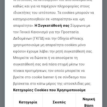
από τους Οθωμανούς που επί 400 χρόνια ήταν σκλαβωμένο
καθώς και για να παρέχουν πληροφορίες στους
σε αυτούς!
ιδιοκτήτες του ιστότοπου. Τα cookies μπορούν να
Στην κρίσιμη καμπή
της εθνεγερσίας, όταν όλα έμοιαζαν
κατηγοριοποιηθούν σε «απαραίτητα» και «μη
χαμένα,
ο Γέρος του Μοριά
, ο Θεόδωρος Κολοκοτρώνης
προσέφυγε στην Παναγία
, ζητώντας βοήθεια. Η Παναγιά τον
απαραίτητα».
Η Συγκατάθεσή σας
Σύμφωνα με
άκουσε. Και η φλόγα της επανάστασης ξαναφούντωσε στις
τον Γενικό Κανονισμό για την Προστασία
ψυχές των Ελλήνων.
Δεδομένων (ΓΚΠΔ) και την Οδηγία ePrivacy,
Δείτε πώς περιγράφει
ο ίδιος τα απομνημονεύματά του το
χρησιμοποιούμε μη απαραίτητα cookies μόνο
θαύμα που βίωσε:
«Έκατσα που εσκαπέτισαν
με τα μπαϊράκια τους
εφόσον έχουμε λάβει την ρητή συγκατάθεσή σας.
απεκατέβηκα κάτω. Ήταν μιά εκκλησία εις τον δρόμον, η
Μπορείτε να δώσετε ή να αποσύρετε τη
Παναγία στο Χρυσοβίτσι, και το καθησιό μου ήτο όπου
συγκατάθεσή σας ανά πάσα στιγμή μέσω του
έκλαιγα την Ελλάς…Σίμωσα, έδεσα το άλογό μου σ’ ένα
δένδρο, μπήκα μέσα και γονάτισα. Παναγία μου είπα από τα
πίνακα προτιμήσεων, τον οποίο μπορείτε να
βάθη της καρδιάς μου και τα μάτια μου δάκρυσαν. Παναγία
βρείτε στο cookie banner ή σε σύνδεσμο που
μου βοήθησε και τούτη τη φορά τους Έλληνες να ψυχωθούν.
βρίσκεται στο κάτω μέρος της ιστοσελίδας μας.
Έκανα το Σταυρό μου,
ασπάσθηκα την εικόνα της, βγήκα από
Κατηγορίες Cookies που Χρησιμοποιούμε
το εκκλησάκι, πήδηξα στο… άλογό μου και έφυγα. Σε λίγο
μπροστά μου ξεπετάγονταν οχτώ αρματωμένοι, ο εξάδελφός
Νομική
μου ο Αντώνης Κολοκοτρώνης και επτά ανήψια του. – Κανείς
Κατηγορία
Σκοπός
δεν είναι στην Πιάνα, μου είπε ο Αντώνης. Ούτε στην
Βάση