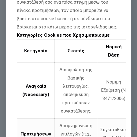
συγκατάθεσή σας ανά πάσα στιγμή μέσω του
πίνακα προτιμήσεων, τον οποίο μπορείτε να
βρείτε στο cookie banner ή σε σύνδεσμο που
βρίσκεται στο κάτω μέρος της ιστοσελίδας μας.
Κατηγορίες Cookies που Χρησιμοποιούμε
Νομική
Κατηγορία
Σκοπός
Βάση
Διασφάλιση της
βασικής
Νόμιμη
Αναγκαία
λειτουργίας,
Εξαίρεση (Ν.
(Necessary)
αποθήκευση
3471/2006)
Το 2026 ευχόμαστε να έρθει το πλήρωμα του χρόνου.
προτιμήσεων
συγκατάθεσης.
Ο χρόνος που
, με τη χάρη του Θεού, η Ελλάδα θα
απελευθερωθεί
από κάθε μορφή σκλαβιάς και θα αποτινάξει
δεσμά ξένα προς την πίστη και την παράδοσή της.
Απομνημόνευση
Συγκατάθεση
Προτιμήσεων
επιλογών (π.χ.,
Να εξέλθει
από την πνευματική σύγχυση