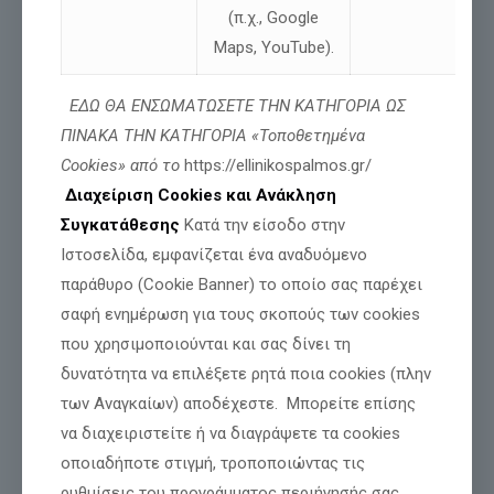
(π.χ., Google
Maps, YouTube).
ΕΔΩ ΘΑ ΕΝΣΩΜΑΤΩΣΕΤΕ ΤΗΝ ΚΑΤΗΓΟΡΙΑ ΩΣ
Τιμή και Δόξα για όσους θυσιάζονται για
ΠΙΝΑΚΑ ΤΗΝ ΚΑΤΗΓΟΡΙΑ «Τοποθετημένα
την Πατρίδα μας
Cookies» από το
https://ellinikospalmos.gr/
Διαχείριση Cookies και Ανάκληση
Συγκατάθεσης
Κατά την είσοδο στην
Διαβάστε περισσότερα
Ιστοσελίδα, εμφανίζεται ένα αναδυόμενο
παράθυρο (Cookie Banner) το οποίο σας παρέχει
σαφή ενημέρωση για τους σκοπούς των cookies
που χρησιμοποιούνται και σας δίνει τη
δυνατότητα να επιλέξετε ρητά ποια cookies (πλην
των Αναγκαίων) αποδέχεστε. Μπορείτε επίσης
να διαχειριστείτε ή να διαγράψετε τα cookies
οποιαδήποτε στιγμή, τροποποιώντας τις
ρυθμίσεις του προγράμματος περιήγησής σας