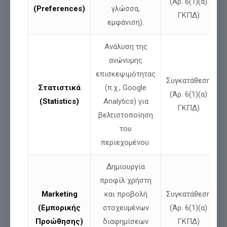
(Άρ. 6(1)(α)
και να πορευθεί
στο φως της αλήθειας
,
(Preferences)
γλώσσα,
ΓΚΠΔ)
της ελευθερίας
και της εθνικής αξιοπρέπειας
.
εμφάνιση).
Με τον ΕΛΛΗΝΙΚΟ ΠΑΛΜΟ θα πάρουμε την Ελλάδα μας πίσω.
Ανάλυση της
ανώνυμης
επισκεψιμότητας
Συγκατάθεση
Μοιράσου
Στατιστικά
(π.χ., Google
(Άρ. 6(1)(α)
(Statistics)
Analytics) για
ΓΚΠΔ)
βελτιστοποίηση
Σχετικές αναρτήσεις
του
περιεχομένου.
Δημιουργία
προφίλ χρήστη
Marketing
και προβολή
Συγκατάθεση
(Εμπορικής
στοχευμένων
(Άρ. 6(1)(α)
Προώθησης)
διαφημίσεων
ΓΚΠΔ)