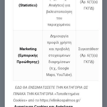
(Άρ. 6(1)(α)
(Statistics)
Analytics) για
ΓΚΠΔ)
βελτιστοποίηση
του
περιεχομένου.
Δημιουργία
προφίλ χρήστη
Marketing
και προβολή
Συγκατάθεση
Νίκος Παπαδόπουλος: Δήλωση για ψευδές
(Εμπορικής
στοχευμένων
(Άρ. 6(1)(α)
δημοσίευμα και αποκατάσταση της
αλήθειας
Προώθησης)
διαφημίσεων
ΓΚΠΔ)
(π.χ., Google
Maps, YouTube).
Διαβάστε περισσότερα
ΕΔΩ ΘΑ ΕΝΣΩΜΑΤΩΣΕΤΕ ΤΗΝ ΚΑΤΗΓΟΡΙΑ ΩΣ
ΠΙΝΑΚΑ ΤΗΝ ΚΑΤΗΓΟΡΙΑ «Τοποθετημένα
Cookies» από το
https://ellinikospalmos.gr/
Διαχείριση Cookies και Ανάκληση