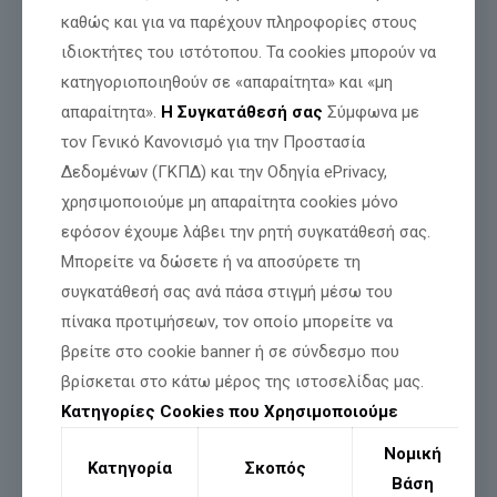
καθώς και για να παρέχουν πληροφορίες στους
ιδιοκτήτες του ιστότοπου. Τα cookies μπορούν να
κατηγοριοποιηθούν σε «απαραίτητα» και «μη
απαραίτητα».
Η Συγκατάθεσή σας
Σύμφωνα με
τον Γενικό Κανονισμό για την Προστασία
Δεδομένων (ΓΚΠΔ) και την Οδηγία ePrivacy,
χρησιμοποιούμε μη απαραίτητα cookies μόνο
εφόσον έχουμε λάβει την ρητή συγκατάθεσή σας.
Τα κύρια σημεία της τοποθέτησής του περιλαμβάνουν:
Μπορείτε να δώσετε ή να αποσύρετε τη
συγκατάθεσή σας ανά πάσα στιγμή μέσω του
Κριτική στην Κυβέρνηση:
Κατηγορεί την
κυβέρνηση ότι δεν
βρίσκεται στη «σωστή πλευρά της ιστορίας»,
πίνακα προτιμήσεων, τον οποίο μπορείτε να
αναφερόμενος σε θέματα όπως η διαχείριση της πανδημίας,
βρείτε στο cookie banner ή σε σύνδεσμο που
τα εμβόλια, ο ψηφιακός ολοκληρωτισμός μέσω του
προσωπικού αριθμού και ο χειρισμός των εθνικών θεμάτων
βρίσκεται στο κάτω μέρος της ιστοσελίδας μας.
[
00:24
], [
00:53
], [
01:04
], [
01:13
].
Κατηγορίες Cookies που Χρησιμοποιούμε
Πολιτιστικά Θέματα:
Κατακρίνει τις επιλογές στον χώρο του
Νομική
πολιτισμού,
κάνοντας ειδική αναφορά
σε έργα στην Εθνική
Κατηγορία
Σκοπός
Πινακοθήκη και
στη χρηματοδότηση ταινιών στο Χόλιγουντ
,
Βάση