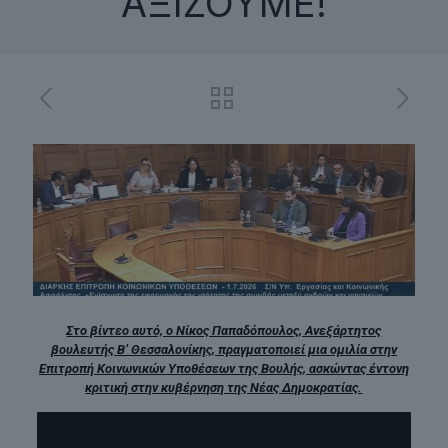
ΑΞΙΖΟΥΜΕ!
Στο βίντεο αυτό, ο Νίκος Παπαδόπουλος, Ανεξάρτητος
βουλευτής Β’ Θεσσαλονίκης, πραγματοποιεί μια ομιλία στην
Επιτροπή Κοινωνικών Υποθέσεων της Βουλής, ασκώντας έντονη
κριτική στην κυβέρνηση της Νέας Δημοκρατίας.