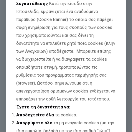
Συγκατάθεσης
Κατά την είσοδο στην
Ιστοσελίδα, εμφανίζεται ένα αναδυόμενο
παράθυρο (Cookie Banner) το οποίο σας παρέχει
σαφή ενημέρωση για τους σκοπούς των cookies
που χρησιμοποιούνται και σας δίνει τη
δυνατότητα να επιλέξετε ρητά ποια cookies (πλην
των Αναγκαίων) αποδέχεστε. Μπορείτε επίσης
Τιμή και Δόξα για όσους θυσιάζονται για
να διαχειριστείτε ή να διαγράψετε τα cookies
την Πατρίδα μας
οποιαδήποτε στιγμή, τροποποιώντας τις
ρυθμίσεις του προγράμματος περιήγησής σας
(browser). Ωστόσο, σημειώνουμε ότι η
Διαβάστε περισσότερα
απενεργοποίηση ορισμένων cookies ενδέχεται να
επηρεάσει την ορθή λειτουργία του ιστότοπου.
Έχετε τη δυνατότητα να:
Αποδεχτείτε όλα
τα cookies.
Απορρίψετε όλα
τα μη αναγκαία cookies (με την
ίδια ευκολία, δηλαδή με τον ίδιο αριθμό "κλικ").