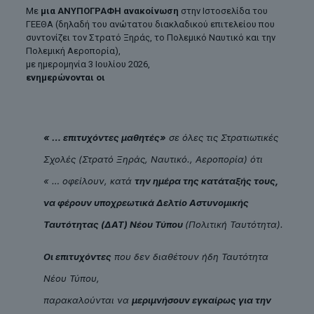
Με
μια ΑΝΥΠΟΓΡΑΦΗ ανακοίνωση
στην Ιστοσελίδα του
ΓΕΕΘΑ (δηλαδή του ανώτατου διακλαδικού επιτελείου που
συντονίζει τον Στρατό Ξηράς, το Πολεμικό Ναυτικό και την
Πολεμική Αεροπορία),
με ημερομηνία 3 Ιουλίου 2026,
ενημερώνονται οι
« … επιτυχόντες μαθητές»
σε όλες τις Στρατιωτικές
Σχολές (Στρατό Ξηράς, Ναυτικό., Αεροπορία) ότι
« … οφείλουν, κατά
την ημέρα της κατάταξής τους,
να φέρουν υποχρεωτικά Δελτίο Αστυνομικής
Ταυτότητας (ΔΑΤ) Νέου Τύπου
(Πολιτική Ταυτότητα).
Οι επιτυχόντες
που δεν διαθέτουν ήδη Ταυτότητα
Νέου Τύπου,
παρακαλούνται να
μεριμνήσουν εγκαίρως για την