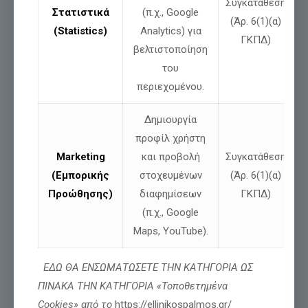
Συγκατάθεση
Στατιστικά
(π.χ., Google
(Άρ. 6(1)(α)
(Statistics)
Analytics) για
Δήλωση Νίκου Παπαδόπουλου,
ανεξ. βουλευτή
ΓΚΠΔ)
βελτιστοποίηση
του
περιεχομένου.
Δημιουργία
προφίλ χρήστη
Marketing
και προβολή
Συγκατάθεση
(Εμπορικής
στοχευμένων
(Άρ. 6(1)(α)
Προώθησης)
διαφημίσεων
ΓΚΠΔ)
(π.χ., Google
Maps, YouTube).
ΕΔΩ ΘΑ ΕΝΣΩΜΑΤΩΣΕΤΕ ΤΗΝ ΚΑΤΗΓΟΡΙΑ ΩΣ
ΠΙΝΑΚΑ ΤΗΝ ΚΑΤΗΓΟΡΙΑ «Τοποθετημένα
Cookies» από το
https://ellinikospalmos.gr/