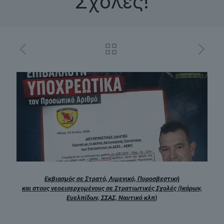
Σχολές!
Εκβιασμός σε Στρατό, Λιμενικό, Πυροσβεστική
και στους νεοεισερχομένους σε Στρατιωτικές Σχολές (Ικάρων,
Ευελπίδων, ΣΣΑΣ, Ναυτικό κλπ)