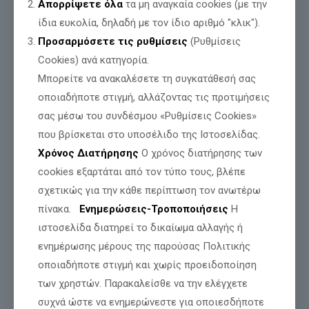
Απορρίψετε όλα
τα μη αναγκαία cookies (με την
ίδια ευκολία, δηλαδή με τον ίδιο αριθμό "κλικ").
Προσαρμόσετε τις ρυθμίσεις
(Ρυθμίσεις
Cookies) ανά κατηγορία.
Μπορείτε να ανακαλέσετε τη συγκατάθεσή σας
οποιαδήποτε στιγμή, αλλάζοντας τις προτιμήσεις
σας μέσω του συνδέσμου «Ρυθμίσεις Cookies»
που βρίσκεται στο υποσέλιδο της Ιστοσελίδας.
Την Δευτέρα 6 Ιουλίου 2026 το μεσημέρι,
Χρόνος Διατήρησης
Ο χρόνος διατήρησης των
θα συζητηθεί η
επίκαιρη ερώτηση
του Νίκου Παπαδόπουλου,
για την προσπάθεια επιβολής της νέας αστ. ταυτότητας και
cookies εξαρτάται από τον τύπο τους, βλέπε
του Π.Α. στους Πυροσβέστες (και παράλληλα στο Λιμενικό
σχετικώς για την κάθε περίπτωση τον ανωτέρω
και τον Στρατό)
στις 3 Αυγούστου 2026,
πίνακα.
Ενημερώσεις-Τροποποιήσεις
Η
συζήτηση η οποία θα μεταδοθεί ζωντανά από το κανάλι της
Βουλής.
ιστοσελίδα διατηρεί το δικαίωμα αλλαγής ή
ενημέρωσης μέρους της παρούσας Πολιτικής
οποιαδήποτε στιγμή και χωρίς προειδοποίηση
των χρηστών. Παρακαλείσθε να την ελέγχετε
συχνά ώστε να ενημερώνεστε για οποιεσδήποτε